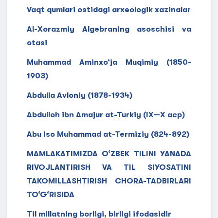
Vaqt qumlari ostidagi arxeologik xazinalar
Al-Xorazmiy Algebraning asoschisi va
otasi
Muhammad Aminxo‘ja Muqimiy (1850-
1903)
Abdulla Avloniy (1878-1934)
Abdulloh ibn Amajur at-Turkiy (IX—X acp)
Abu Iso Muhammad at-Termiziy (824-892)
MAMLAKATIMIZDA O‘ZBEK TILINI YANADA
RIVOJLANTIRISH VA TIL SIYOSATINI
TAKOMILLASHTIRISH CHORA-TADBIRLARI
TO‘G‘RISIDA
Til millatning borligi, birligi ifodasidir