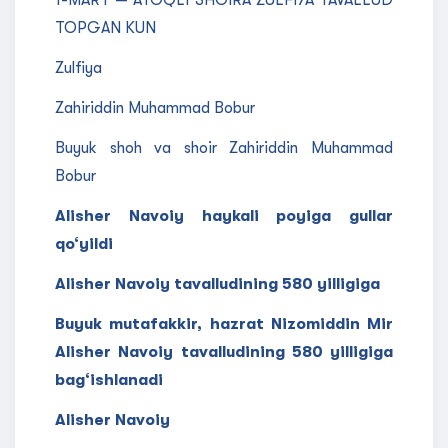
1-MART — ATOQLI SHOIRA ZULFIYA TAVALLUD
TOPGAN KUN
Zulfiya
Zahiriddin Muhammad Bobur
Buyuk shoh va shoir Zahiriddin Muhammad
Bobur
Alisher Navoiy haykali poyiga gullar
qo‘yildi
Alisher Navoiy tavalludining 580 yilligiga
Buyuk mutafakkir, hazrat Nizomiddin Mir
Alisher Navoiy tavalludining 580 yilligiga
bag‘ishlanadi
Alisher Navoiy