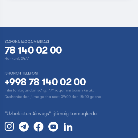
YAGONA ALOQA MARKAZI
78 140 02 00
Har kuni, 24/7
ISHONCH TELEFONI
+998 78 140 02 00
Tilni tanlagandan so‘ng, “7” raqamini bosish kerak.
Dushanbadan jumagacha soat 09:00 dan 18:00 gacha
“Uzbekistan Airways” ijtimoiy tarmoqlarda