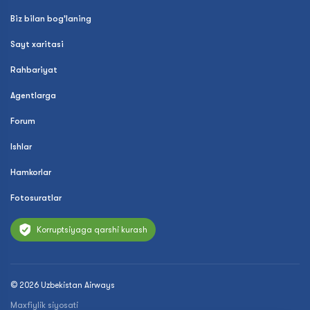
Biz bilan bog'laning
Sayt xaritasi
Rahbariyat
Agentlarga
Forum
Ishlar
Hamkorlar
Fotosuratlar
Korruptsiyaga qarshi kurash
© 2026 Uzbekistan Airways
Maxfiylik siyosati