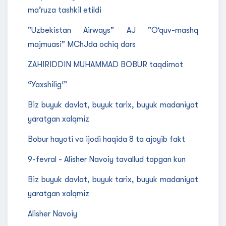
ma’ruza tashkil etildi
"Uzbekistan Airways" AJ "O‘quv-mashq
majmuasi" MChJda ochiq dars
ZAHIRIDDIN MUHAMMAD BOBUR taqdimot
“Yaxshilig‘”
Biz buyuk davlat, buyuk tarix, buyuk madaniyat
yaratgan xalqmiz
Bobur hayoti va ijodi haqida 8 ta ajoyib fakt
9-fevral - Alisher Navoiy tavallud topgan kun
Biz buyuk davlat, buyuk tarix, buyuk madaniyat
yaratgan xalqmiz
Alisher Navoiy