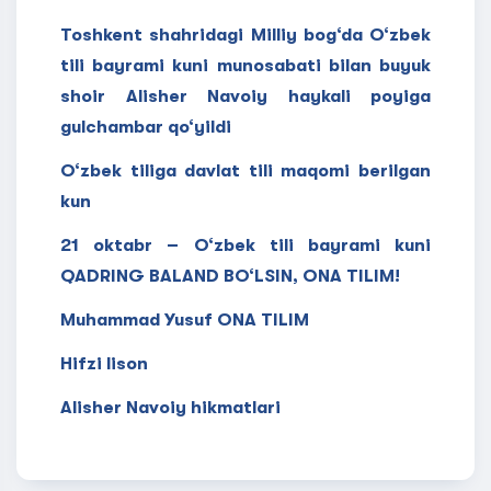
Toshkent shahridagi Milliy bog‘da O‘zbek
tili bayrami kuni munosabati bilan buyuk
shoir Alisher Navoiy haykali poyiga
gulchambar qo‘yildi
O‘zbek tiliga davlat tili maqomi berilgan
kun
21 oktabr – O‘zbek tili bayrami kuni
QADRING BALAND BO‘LSIN, ONA TILIM!
Muhammad Yusuf ONA TILIM
Hifzi lison
Alisher Navoiy hikmatlari