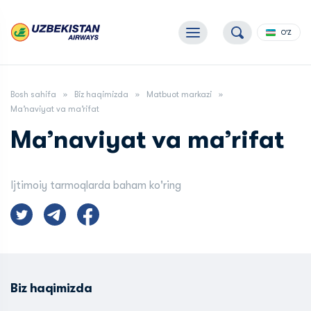
O'Z
Bosh sahifa
Biz haqimizda
Matbuot markazi
Ma’naviyat va ma’rifat
Ma’naviyat va ma’rifat
Ijtimoiy tarmoqlarda baham ko'ring
Biz haqimizda