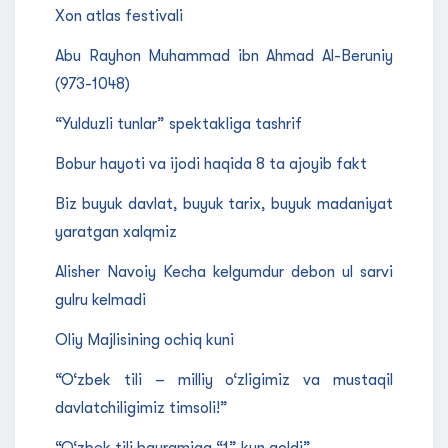
Xon atlas festivali
Abu Rayhon Muhammad ibn Ahmad Al-Beruniy
(973-1048)
“Yulduzli tunlar” spektakliga tashrif
Bobur hayoti va ijodi haqida 8 ta ajoyib fakt
Biz buyuk davlat, buyuk tarix, buyuk madaniyat
yaratgan xalqmiz
Alisher Navoiy Kecha kelgumdur debon ul sarvi
gulru kelmadi
Oliy Majlisining ochiq kuni
“O‘zbek tili – milliy o‘zligimiz va mustaqil
davlatchiligimiz timsoli!”