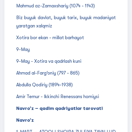
Mahmud az-Zamaxshariy (1074 - 1143)
Biz buyuk davlat, buyuk tarix, buyuk madaniyat
yaratgan xalqmiz
Xotira bor ekan - millat barhayot
9-May
9-May - Xotira va qadrlash kuni
Ahmad al-Farg‘oniy (797 - 865)
Abdulla Qodiriy (1894-1938)
Amir Temur - Ikkinchi Renessans homiysi
Navro‘z – qadim qadriyatlar tarovati
Navro‘z