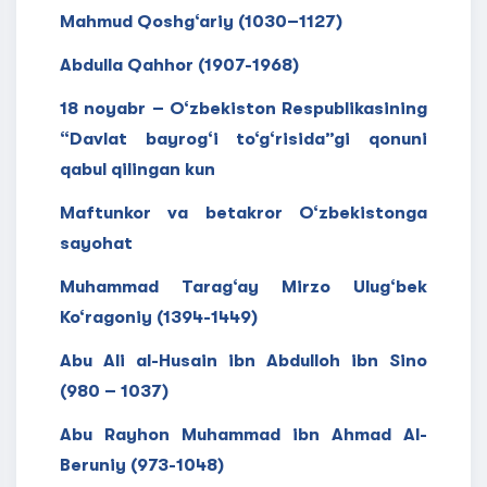
Mahmud Qoshg‘ariy (1030–1127)
Abdulla Qahhor (1907-1968)
18 noyabr – O‘zbekiston Respublikasining
“Davlat bayrog‘i to‘g‘risida”gi qonuni
qabul qilingan kun
Maftunkor va betakror O‘zbekistonga
sayohat
Muhammad Tarag‘ay Mirzo Ulug‘bek
Ko‘ragoniy (1394-1449)
Abu Ali al-Husain ibn Abdulloh ibn Sino
(980 – 1037)
Abu Rayhon Muhammad ibn Ahmad Al-
Beruniy (973-1048)