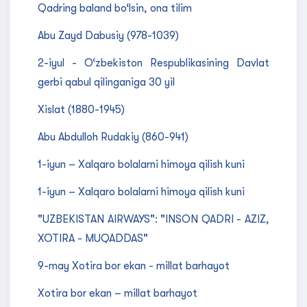
Qadring baland bo‘lsin, ona tilim
Abu Zayd Dabusiy (978-1039)
2-iyul - O‘zbekiston Respublikasining Davlat
gerbi qabul qilinganiga 30 yil
Xislat (1880-1945)
Abu Abdulloh Rudakiy (860-941)
1-iyun – Xalqaro bolalarni himoya qilish kuni
1-iyun – Xalqaro bolalarni himoya qilish kuni
"UZBEKISTAN AIRWAYS": "INSON QADRI - AZIZ,
XOTIRA - MUQADDAS"
9-may Xotira bor ekan - millat barhayot
Xotira bor ekan – millat barhayot