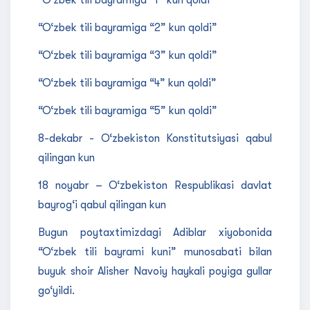
“O‘zbek tili bayramiga “1” kun qoldi”
“O‘zbek tili bayramiga “2” kun qoldi”
“O‘zbek tili bayramiga “3” kun qoldi”
“O‘zbek tili bayramiga “4” kun qoldi”
“O‘zbek tili bayramiga “5” kun qoldi”
8-dekabr - O‘zbekiston Konstitutsiyasi qabul
qilingan kun
18 noyabr – O‘zbekiston Respublikasi davlat
bayrog‘i qabul qilingan kun
Bugun poytaxtimizdagi Adiblar xiyobonida
“O‘zbek tili bayrami kuni” munosabati bilan
buyuk shoir Alisher Navoiy haykali poyiga gullar
go‘yildi.