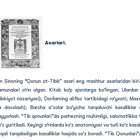
Asarlari.
bn Sinoning “Qonun at-Tibb” asari eng mashhur asarlaridan biri
amunalari o‘rin olgan. Kitob ko‘p qismlarga bo‘lingan. Ularda
tibbiyot nazariyasi); Dorilarning alifbo tartibidagi ro‘yxati; Max
a davolash); Barcha a’zolar bo‘yicha tarqaluvchi kasalliklar (
ayyorlash. “Tib qonunlari”da parhezning muhimligi, salomatlikka t
‘z yuritiladi. Keyingi o‘rinlarda ko‘z anatomiyasi va turli ko‘z ka
rqali tarqaladigan kasalliklar haqida so‘z boradi. “Tib Qonunlari”