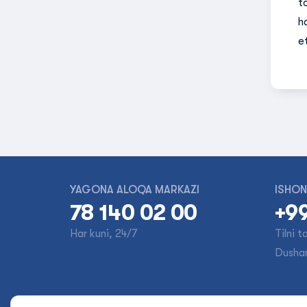
t
h
e
YAGONA ALOQA MARKAZI
ISHON
78 140 02 00
+99
Har kuni, 24/7
Tilni 
Dusha