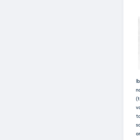
I
n
(
v
t
so
o