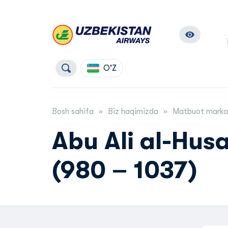
O'Z
Bosh sahifa
Biz haqimizda
Matbuot marka
Abu Ali al-Husa
(980 – 1037)