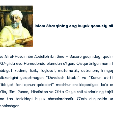
Islom Sharqining eng buyuk qomusiy al
bu Ali al-Husain ibn Abdulloh ibn Sino – Buxoro yaqinidagi qadim
037-yilda esa Hamadonda olamdan o‘tgan. Qisqartirilgan nomi Ib
abbiyot xodimi, fizik, faylasuf, matematik, astronom, kim
olbzarligini yo‘qotmagan “Davolash kitobi” va “Kanun at-tib
Tibbiyot fani qonun-qoidalari” mashhur ensiklopediyasi ko‘p a
o‘lib, Rim, Yunon, Hindiston va O‘rta Osiyo shifokorlarining tajri
ino fan tarixidagi buyuk shaxslardandir. G‘arb dunyosida u
isoblashgan.