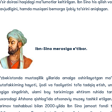
’sir doirasi haqidagi ma’lumotlar keltirilgan. Ibn Sino his qilish v
avjudligini, hamda musiqani bemorga ijobiy ta’sirini aniqlagan.
Ibn-Sino merosiga e’tibor.
‘zbekistonda mustaqillik yillarida amalga oshirilayotgan ma’
utafakkirning hayoti, ijodi va faoliyatini to‘la tadqiq etish, u
ngiga singdirish, ularni boy tariximizga ehtirom ruhida tar
uxorodagi Afshona qishlog‘ida afsonaviy muzey tashkil etilgan.
arimov tashabbusi bilan 2000-yilda Ibn Sino jamoat fondi ta