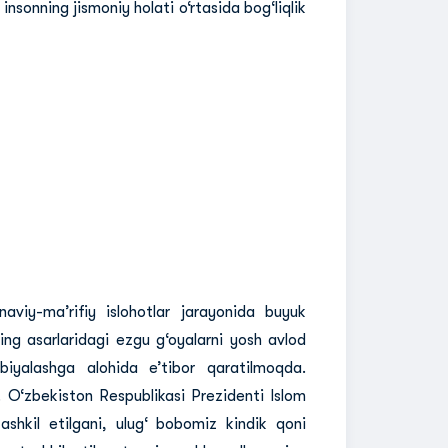
a insonning jismoniy holati o‘rtasida bog‘liqlik
naviy-ma’rifiy islohotlar jarayonida buyuk
ning asarlaridagi ezgu g‘oyalarni yosh avlod
biyalashga alohida e’tibor qaratilmoqda.
 O‘zbekiston Respublikasi Prezidenti Islom
shkil etilgani, ulug‘ bobomiz kindik qoni