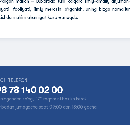
o‘kilgan makon – Buxoroda turli xalqaro ilmiy-amaliy anjumanl
ayoti, faoliyati, ilmiy merosini o‘rganish, uning bizga noma’lu
tishda muhim ahamiyat kasb etmoqda.
CH TELEFONI
8 78 140 02 00
tanlagandan so‘ng, “7” raqamini bosish kerak.
nbadan jumagacha soat 09:00 dan 18:00 gacha