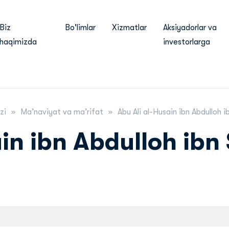
Biz
Bo'limlar
Xizmatlar
Aksiyadorlar va
haqimizda
investorlarga
zi
Ma’naviyat va ma’rifat
Abu Ali al-Husain ibn Abdulloh 
in ibn Abdulloh ibn