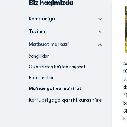
Biz haqimizda
Kompaniya
Tuzilma
Matbuot markazi
Yangiliklar
A
O‘zbekiston bo‘ylab sayohat
1
Fotosuratlar
t
d
Ma’naviyat va ma’rifat
“
Korrupsiyaga qarshi kurashish
b
S
h