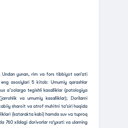
. Undan yunan, rim va fors tibbiyot san’ati
n eng asosiylari 5 kitob: Umumiy qarashlar
sus a’zolarga tegishli kasalliklar (patologiya
jarrohlik va umumiy kasalliklar); Dorilarni
abiiy sharoit va atrof muhitni ta’siri haqida
salliklari (katarakta kabi) hamda suv va tuproq
da 760 xildagi dorivorlar ro‘yxati va ularning