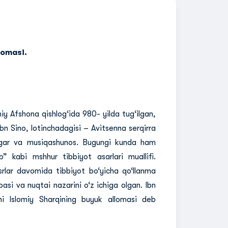
lomasi.
iy Afshona qishlog‘ida 980- yilda tug‘ilgan,
n Sino, lotinchadagisi – Avitsenna serqirra
yogar va musiqashunos. Bugungi kunda ham
” kabi mshhur tibbiyot asarlari muallifi.
srlar davomida tibbiyot bo‘yicha qo‘llanma
basi va nuqtai nazarini o‘z ichiga olgan. Ibn
ni Islomiy Sharqining buyuk allomasi deb