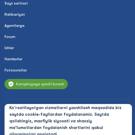
Sayt xaritasi
Rahbariyat
Agentlarga
Forum
Ishlar
Hamkorlar
Fotosuratlar
Korruptsiyaga qarshi kurash
Ko'rsatilayotgan xizmatlarni yaxshilash maqsadida biz
© 2026 Uzbekistan Airways
saytda cookie-fayllardan foydalanamiz. Saytda
Maxfiylik siyosati
qolishingiz, maxfiylik siyosati va shaxsiy
ma'lumotlardan foydalanish shartlarini qabul
Ommaviy oferta
qilganingizni anglatadi.