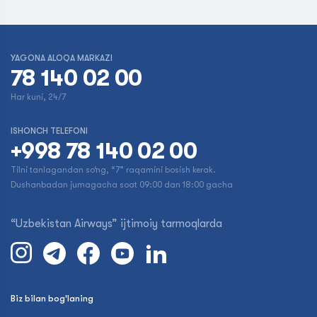
YAGONA ALOQA MARKAZI
78 140 02 00
Har kuni, 24/7
ISHONCH TELEFONI
+998 78 140 02 00
Tilni tanlagandan so‘ng, “7” raqamini bosish kerak.
Dushanbadan jumagacha soat 09:00 dan 18:00 gacha
“Uzbekistan Airways” ijtimoiy tarmoqlarda
Biz bilan bog'laning