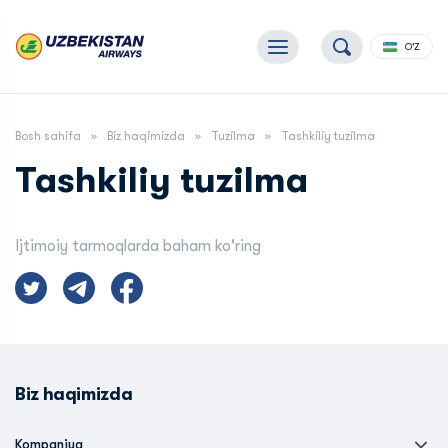
O'Z
Bosh sahifa
Biz haqimizda
Tuzilma
Tashkiliy tuzilma
Tashkiliy tuzilma
Ijtimoiy tarmoqlarda baham ko'ring
Biz haqimizda
Kompaniya