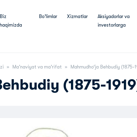
Biz
Bo'limlar
Xizmatlar
Aksiyadorlar va
haqimizda
investorlarga
zi
Ma’naviyat va ma’rifat
Mahmudho‘ja Behbudiy (1875-1
ehbudiy (1875-1919