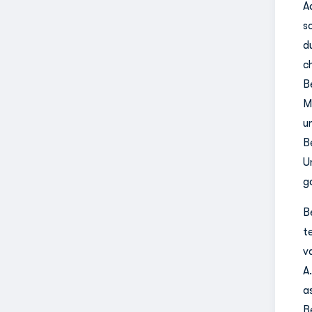
A
s
d
c
B
M
u
B
U
g
B
t
v
A
as
B