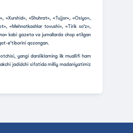
», «Xurshid», «Shuhrat», «Tujjor», «Osiyo»,
ot», «Mehnatkashlar tovushi», «Tirik so‘z»,
a» kabi gazeta va jurnallarda chop etilgan
qat-e’tiborini qozongan.
chisi, yangi darsliklarning ilk muallifi ham
akchi jadidchi sifatida milliy madaniyatimiz