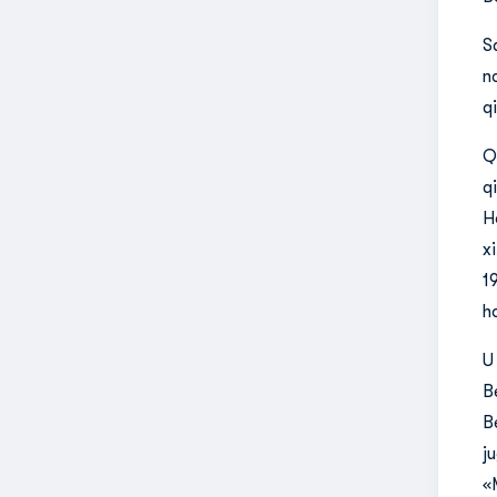
S
n
q
Q
qi
H
x
1
h
U
B
B
j
«