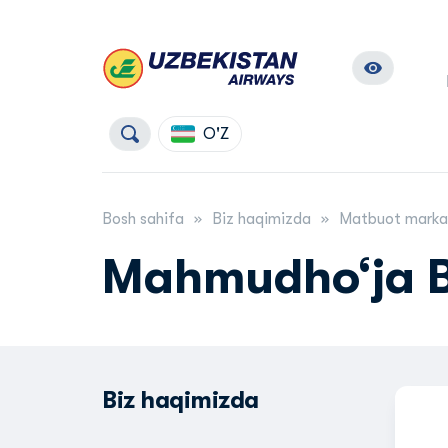
O'Z
Bosh sahifa
Biz haqimizda
Matbuot marka
Mahmudho‘ja B
Biz haqimizda