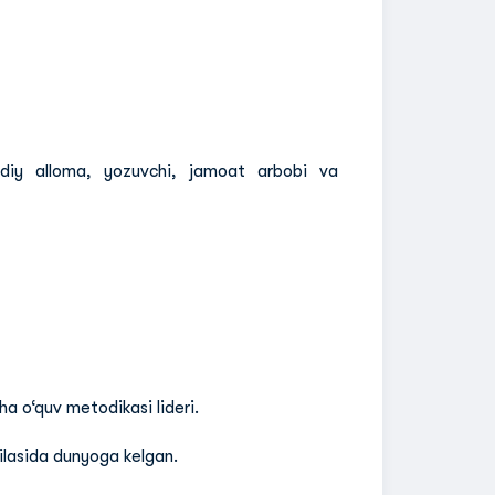
diy alloma, yozuvchi, jamoat arbobi va
ha o‘quv metodikasi lideri.
ilasida dunyoga kelgan.