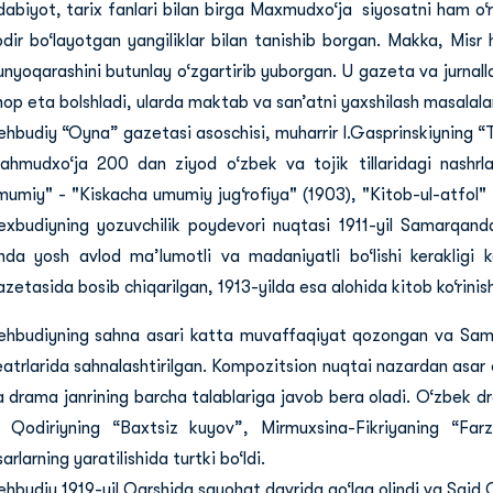
dabiyot, tarix fanlari bilan birga Maxmudxo‘ja siyosatni ham o‘
odir bo‘layotgan yangiliklar bilan tanishib borgan. Makka, Misr
unyoqarashini butunlay o‘zgartirib yuborgan. U gazeta va jurnallar
hop eta bolshladi, ularda maktab va san’atni yaxshilash masalalari
ehbudiy “Oyna” gazetasi asoschisi, muharrir I.Gasprinskiyning “T
ahmudxo‘ja 200 dan ziyod o‘zbek va tojik tillaridagi nashrlar
mumiy" - "Kiskacha umumiy jug‘rofiya" (1903), "Kitob-ul-atfol" 
exbudiyning yozuvchilik poydevori nuqtasi 1911-yil Samarqand
nda yosh avlod ma’lumotli va madaniyatli bo‘lishi kerakligi ke
azetasida bosib chiqarilgan, 1913-yilda esa alohida kitob ko‘rinis
ehbudiyning sahna asari katta muvaffaqiyat qozongan va Sam
eatrlarida sahnalashtirilgan. Kompozitsion nuqtai nazardan asar
a drama janrining barcha talablariga javob bera oladi. O‘zbek dra
. Qodiriyning “Baxtsiz kuyov”, Mirmuxsina-Fikriyaning “Fa
arlarning yaratilishida turtki bo‘ldi.
ehbudiy 1919-yil Qarshida sayohat davrida qo‘lga olindi va Said O