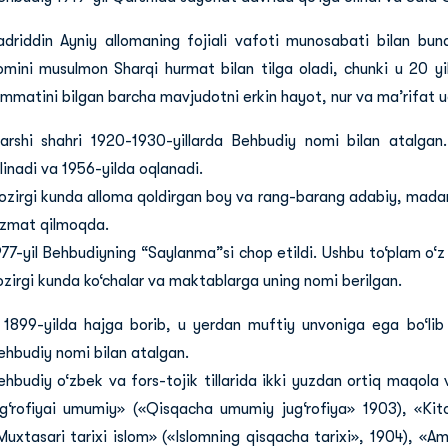
adriddin Ayniy allomaning fojiali vafoti munosabati bilan bu
omini musulmon Sharqi hurmat bilan tilga oladi, chunki u 20 yi
immatini bilgan barcha mavjudotni erkin hayot, nur va ma’rifat u
arshi shahri 1920-1930-yillarda Behbudiy nomi bilan atalgan
linadi va 1956-yilda oqlanadi.
ozirgi kunda alloma qoldirgan boy va rang-barang adabiy, madaniy
izmat qilmoqda.
977-yil Behbudiyning “Saylanma”si chop etildi. Ushbu to‘plam o‘z 
ozirgi kunda ko‘chalar va maktablarga uning nomi berilgan.
 1899-yilda hajga borib, u yerdan muftiy unvoniga ega bo‘lib
ehbudiy nomi bilan atalgan.
ehbudiy o‘zbek va fors-tojik tillarida ikki yuzdan ortiq maqol
ug‘rofiyai umumiy» («Qisqacha umumiy jug‘rofiya» 1903), «Kito
Muxtasari tarixi islom» («Islomning qisqacha tarixi», 1904), «A