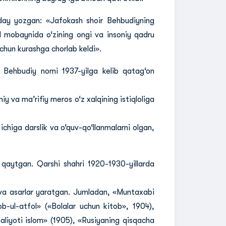
nday yozgan: «Jafokash shoir Behbudiyning
l mobaynida o‘zining ongi va insoniy qadru
chun kurashga chorlab keldi».
. Behbudiy nomi 1937-yilga kelib qatag‘on
 va ma’rifiy meros o‘z xalqining istiqloliga
ichiga darslik va o‘quv-qo‘llanmalarni olgan,
 qaytgan. Qarshi shahri 1920-1930-yillarda
a va asarlar yaratgan. Jumladan, «Muntaxabi
b-ul-atfol» («Bolalar uchun kitob», 1904),
maliyoti islom» (1905), «Rusiyaning qisqacha