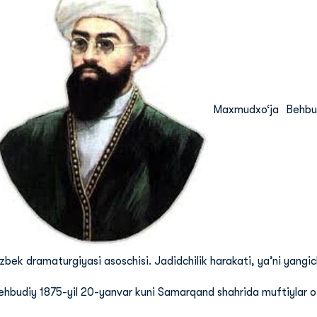
Maxmudxo‘ja Behbu
‘zbek dramaturgiyasi asoschisi. Jadidchilik harakati, ya’ni yangic
ehbudiy 1875-yil 20-yanvar kuni Samarqand shahrida muftiylar o