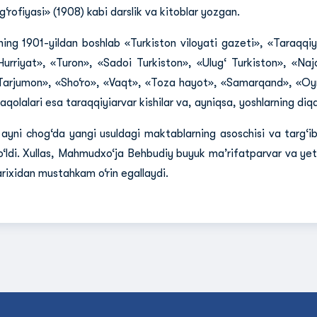
g‘rofiyasi» (1908) kabi darslik va kitoblar yozgan.
ning 1901-yildan boshlab «Turkiston viloyati gazeti», «Taraqqiy
Hurriyat», «Turon», «Sadoi Turkiston», «Ulug‘ Turkiston», «Naj
Tarjumon», «Sho‘ro», «Vaqt», «Toza hayot», «Samarqand», «Oyn
aqolalari esa taraqqiyiarvar kishilar va, ayniqsa, yoshlarning diq
 ayni chog‘da yangi usuldagi maktablarning asoschisi va targ‘ibot
o‘ldi. Xullas, Mahmudxo‘ja Behbudiy buyuk ma’rifatparvar va yet
arixidan mustahkam o‘rin egallaydi.