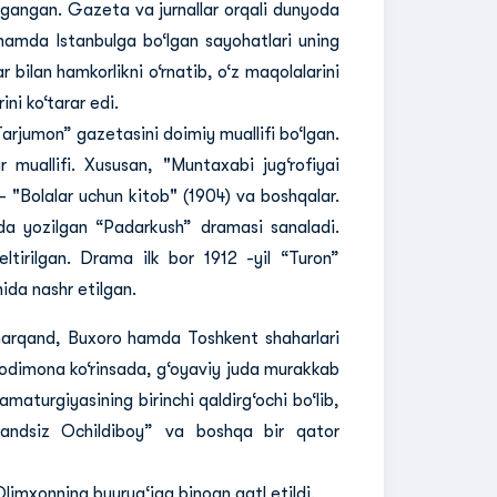
rgangan. Gazeta va jurnallar orqali dunyoda
 hamda Istanbulga bo‘lgan sayohatlari uning
 bilan hamkorlikni o‘rnatib, o‘z maqolalarini
ni ko‘tarar edi.
arjumon” gazetasini doimiy muallifi bo‘lgan.
 muallifi. Xususan, "Muntaxabi jug‘rofiyai
- "Bolalar uchun kitob" (1904) va boshqalar.
da yozilgan “Padarkush” dramasi sanaladi.
ltirilgan. Drama ilk bor 1912 -yil “Turon”
hida nashr etilgan.
arqand, Buxoro hamda Toshkent shaharlari
 odimona ko‘rinsada, g‘oyaviy juda murakkab
maturgiyasining birinchi qaldirg‘ochi bo‘lib,
rzandsiz Ochildiboy” va boshqa bir qator
limxonning buyrug‘iga binoan qatl etildi.