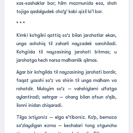
xas-xashaklar bor; hilm mazmunida esa, shoh
tojiga qadalgudek cho‘g‘ kabi qizil la’l bor.
* * *
Kimki ko‘ngilni qattiq so‘z bilan jarohatlar ekan,
unga achchiq til zaharli nayzadek sanchiladi.
Ko‘ngiida til nayzasining jarohati bitmas; u
jarohatga hech narsa malhamlik qilmas.
Agar bir ko‘ngilda til nayzasining jarohati bordir,
faqat yaxshi so‘z va shirin til unga malham va
rohatdir. Muloyim so‘z — vahshiylarni ulfatga
aylantiradi; sehrgar — ohang bilan afsun o‘qib,
ilonni inidan chiqaradi.
Tilga ixtiyorsiz — elga e’tiborsiz. Ko‘p, bemaza
so‘zlaydigan ezma — kechalari tong otguncha