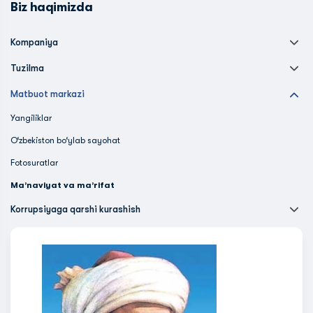
Biz haqimizda
Kompaniya
Tuzilma
Matbuot markazi
Yangiliklar
O‘zbekiston bo‘ylab sayohat
Fotosuratlar
Ma’naviyat va ma’rifat
Korrupsiyaga qarshi kurashish