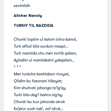
sevimlidir.
Alisher Navoiy
TURKIY TIL NAZDIDA
Chunki toptim ul kalom ichra kamol,
Turk alfozi bila surdum maqol…
Turk nazmida chu men tortib qalam,
Ayladim ul mamlakatni yakqalam…
* * *
Men turkcha boshlabon rivoyat,
Qildim bu fasonani hikoyat;
Kim shuhrati jahonga to’lg’ay,
Turki bila dag’i bahra olg’ay.
Chunki bu kun jahonda atrok
Ko’ptur xush tab’, sof idrok…