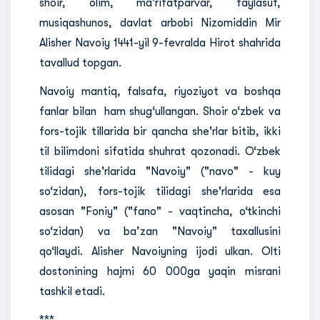
shoir, olim, ma'rifatparvar, faylasuf,
musiqashunos, davlat arbobi Nizomiddin Mir
Alisher Navoiy 1441-yil 9-fevralda Hirot shahrida
tavallud topgan.
Navoiy mantiq, falsafa, riyoziyot va boshqa
fanlar bilan ham shug‘ullangan. Shoir o‘zbek va
fors-tojik tillarida bir qancha she'rlar bitib, ikki
til bilimdoni sifatida shuhrat qozonadi. O‘zbek
tilidagi she'rlarida "Navoiy" ("navo" - kuy
so‘zidan), fors-tojik tilidagi she'rlarida esa
asosan "Foniy" ("fano" - vaqtincha, o‘tkinchi
so‘zidan) va ba’zan "Navoiy" taxallusini
qo‘llaydi. Alisher Navoiyning ijodi ulkan. Olti
dostonining hajmi 60 000ga yaqin misrani
tashkil etadi.