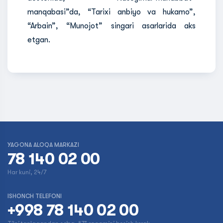
manqabasi”da, “Tarixi anbiyo va hukamo”,
“Arbain”, “Munojot” singari asarlarida aks
etgan.
YAGONA ALOQA MARKAZI
78 140 02 00
Har kuni, 24/7
ISHONCH TELEFONI
+998 78 140 02 00