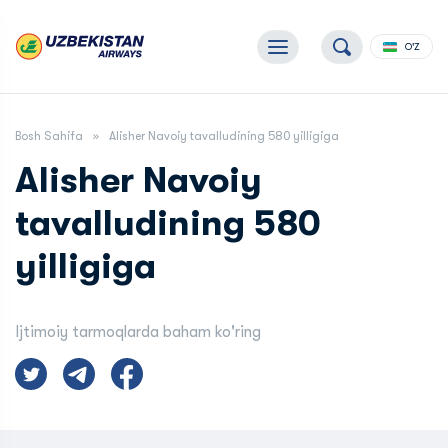
O'Z
Bosh Sahifa
Alisher Navoiy tavalludining 580 yilligiga
Alisher Navoiy
tavalludining 580
yilligiga
Ijtimoiy tarmoqlarda baham ko'ring