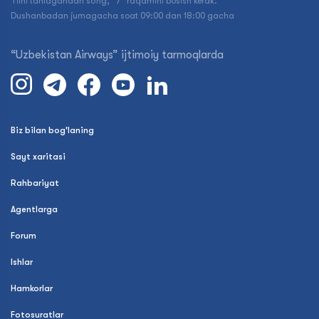
Tilni tanlagandan so‘ng, “7” raqamini bosish kerak.
Dushanbadan jumagacha soat 09:00 dan 18:00 gacha
“Uzbekistan Airways” ijtimoiy tarmoqlarda
Biz bilan bog'laning
Sayt xaritasi
Rahbariyat
Agentlarga
Forum
Ishlar
Hamkorlar
Fotosuratlar