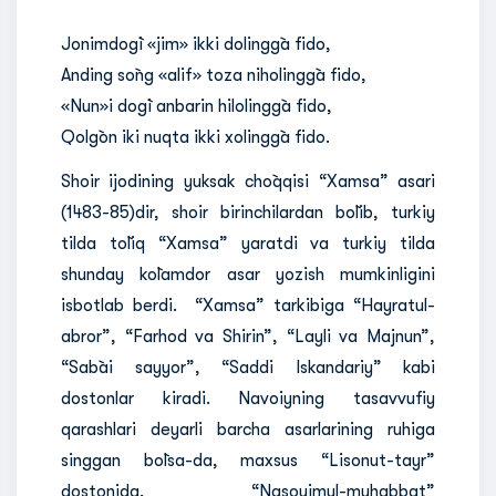
***
Jonimdog`i «jim» ikki dolingg`a fido,
Anding so`ng «alif» toza niholingg`a fido,
«Nun»i dog`i anbarin hilolingg`a fido,
Qolg`on iki nuqta ikki xolingg`a fido.
Shoir ijodining yuksak cho`qqisi “Xamsa” asari
(1483-85)dir, shoir birinchilardan bo`lib, turkiy
tilda to`liq “Xamsa” yaratdi va turkiy tilda
shunday ko`lamdor asar yozish mumkinligini
isbotlab berdi. “Xamsa” tarkibiga “Hayratul-
abror”, “Farhod va Shirin”, “Layli va Majnun”,
“Sab`ai sayyor”, “Saddi Iskandariy” kabi
dostonlar kiradi. Navoiyning tasavvufiy
qarashlari deyarli barcha asarlarining ruhiga
singgan bo`lsa-da, maxsus “Lisonut-tayr”
dostonida, “Nasoyimul-muhabbat”