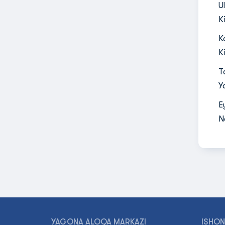
U
K
K
K
T
Y
E
N
YAGONA ALOQA MARKAZI
ISHON