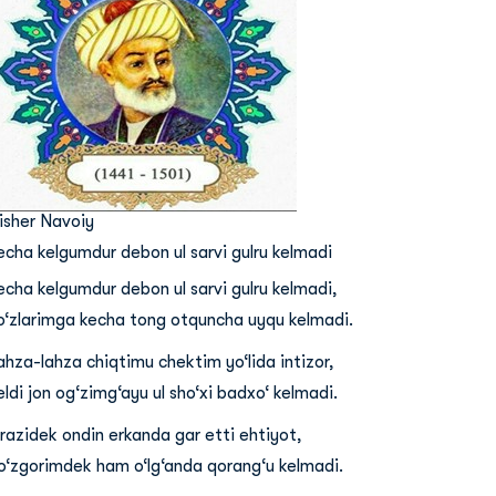
lisher Navoiy
echa kelgumdur debon ul sarvi gulru kelmadi
echa kelgumdur debon ul sarvi gulru kelmadi,
o‘zlarimga kecha tong otquncha uyqu kelmadi.
ahza-lahza chiqtimu chektim yo‘lida intizor,
eldi jon og‘zimg‘ayu ul sho‘xi badxo‘ kelmadi.
razidek ondin erkanda gar etti ehtiyot,
o‘zgorimdek ham o‘lg‘anda qorang‘u kelmadi.