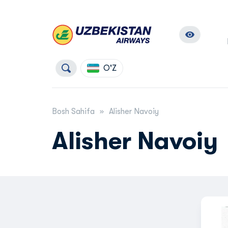
O'Z
Bosh Sahifa
Alisher Navoiy
Alisher Navoiy