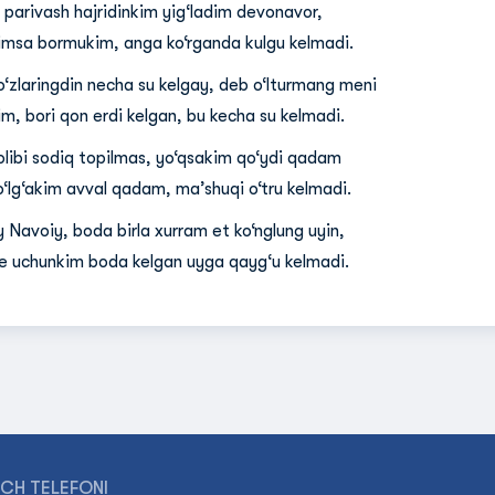
l parivash hajridinkim yig‘ladim devonavor,
imsa bormukim, anga ko‘rganda kulgu kelmadi.
o‘zlaringdin necha su kelgay, deb o‘lturmang meni
im, bori qon erdi kelgan, bu kecha su kelmadi.
olibi sodiq topilmas, yo‘qsakim qo‘ydi qadam
o‘lg‘akim avval qadam, ma’shuqi o‘tru kelmadi.
y Navoiy, boda birla xurram et ko‘nglung uyin,
e uchunkim boda kelgan uyga qayg‘u kelmadi.
CH TELEFONI