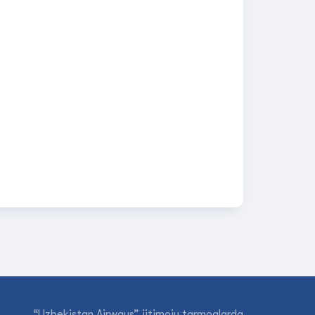
“Uzbekistan Airways” ijtimoiy tarmoqlarda