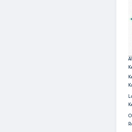
A
K
K
K
L
K
O
R