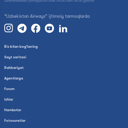
Dushanbadan jumagacha soat 09:00 dan 18:00 gacha
“Uzbekistan Airways” ijtimoiy tarmoqlarda
Biz bilan bog'laning
Sayt xaritasi
Rahbariyat
Agentlarga
Forum
Ishlar
Hamkorlar
Fotosuratlar