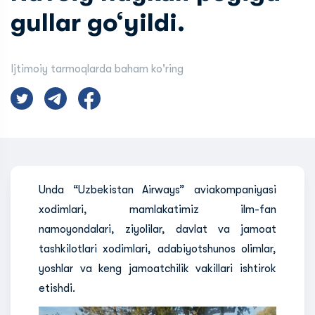
gullar go‘yildi.
Ijtimoiy tarmoqlarda baham ko'ring
Unda “Uzbekistan Airways” aviakompaniyasi
xodimlari, mamlakatimiz ilm-fan
namoyondalari, ziyolilar, davlat va jamoat
tashkilotlari xodimlari, adabiyotshunos olimlar,
yoshlar va keng jamoatchilik vakillari ishtirok
etishdi.