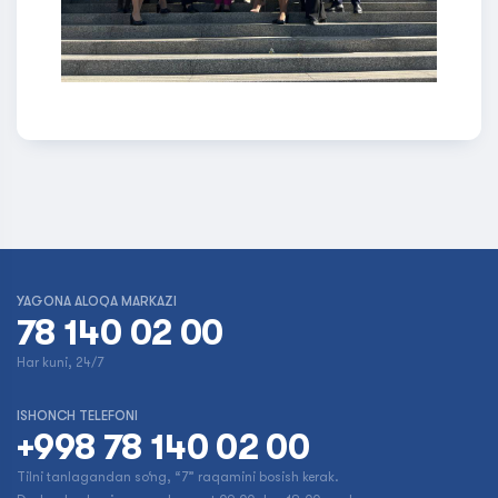
YAGONA ALOQA MARKAZI
78 140 02 00
Har kuni, 24/7
ISHONCH TELEFONI
+998 78 140 02 00
Tilni tanlagandan so‘ng, “7” raqamini bosish kerak.