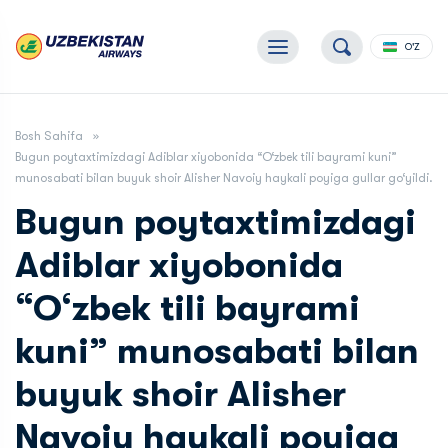
O'Z
Bosh Sahifa
Bugun poytaxtimizdagi Adiblar xiyobonida “O‘zbek tili bayrami kuni”
munosabati bilan buyuk shoir Alisher Navoiy haykali poyiga gullar go‘yildi.
Bugun poytaxtimizdagi
Adiblar xiyobonida
“O‘zbek tili bayrami
kuni” munosabati bilan
buyuk shoir Alisher
Navoiy haykali poyiga