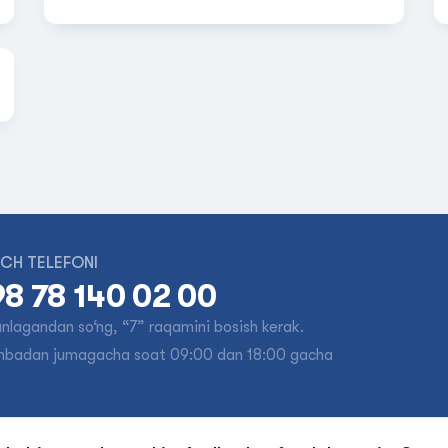
CH TELEFONI
8 78 140 02 00
tanlagandan so‘ng, “7” raqamini bosish kerak.
nbadan jumagacha soat 09:00 dan 18:00 gacha