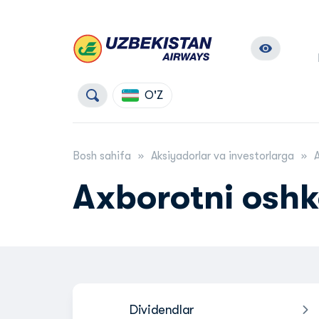
O'Z
Bosh sahifa
Aksiyadorlar va investorlarga
A
Axborotni oshko
Dividendlar