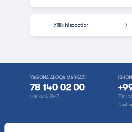
Yillik hisobotlar
YAGONA ALOQA MARKAZI
ISHON
78 140 02 00
+99
Har kuni, 24/7
Tilni 
Dusha