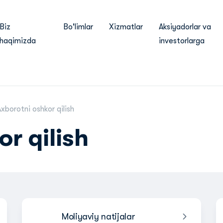
Biz
Bo'limlar
Xizmatlar
Aksiyadorlar va
haqimizda
investorlarga
xborotni oshkor qilish
r qilish
Moliyaviy natijalar