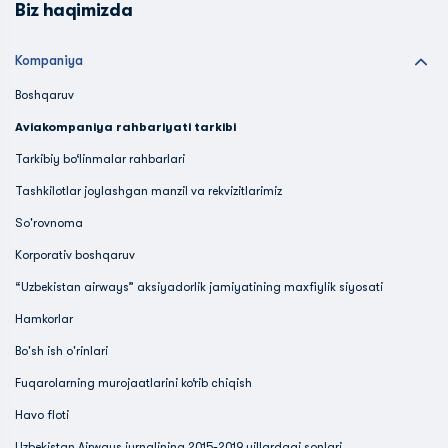
Biz haqimizda
Kompaniya
Boshqaruv
Aviakompaniya rahbariyati tarkibi
Tarkibiy bo‘linmalar rahbarlari
Tashkilotlar joylashgan manzil va rekvizitlarimiz
So'rovnoma
Korporativ boshqaruv
“Uzbekistan airways” aksiyadorlik jamiyatining maxfiylik siyosati
Hamkorlar
Bo'sh ish o'rinlari
Fuqarolarning murojaatlarini ko‘rib chiqish
Havo floti
Uzbekistan Airways jurnalining 2015-2019 yillardagi sonlari