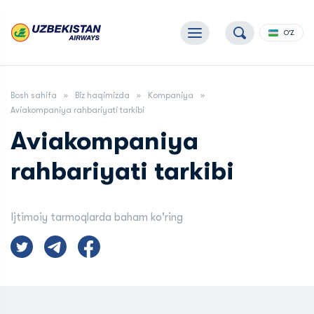
O'Z
Bosh sahifa
Biz haqimizda
Kompaniya
Aviakompaniya rahbariyati tarkibi
Aviakompaniya
rahbariyati tarkibi
Ijtimoiy tarmoqlarda baham ko'ring