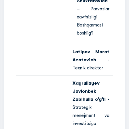
Shuxratovich
– Parvozlar
xavfsizligi
Boshqarmasi
boshlig‘i
Latipov Marat
Azatovich
-
Texnik direktor
Xayrullayev
Javlonbek
Zabihulla o‘g‘li -
Strategik
menejment va
investitsiya