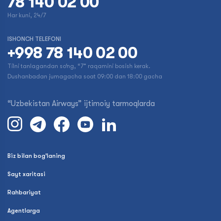
78 140 02 00
Har kuni, 24/7
ISHONCH TELEFONI
+998 78 140 02 00
Tilni tanlagandan so‘ng, “7” raqamini bosish kerak.
Dushanbadan jumagacha soat 09:00 dan 18:00 gacha
“Uzbekistan Airways” ijtimoiy tarmoqlarda
Biz bilan bog'laning
Sayt xaritasi
Rahbariyat
Agentlarga