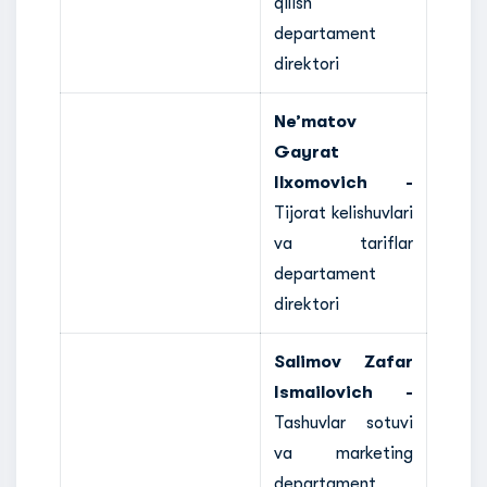
qilish
departament
direktori
Ne’matov
Gayrat
Ilxomovich -
Tijorat kelishuvlari
va tariflar
departament
direktori
Salimov Zafar
Ismailovich -
Tashuvlar sotuvi
va marketing
departament