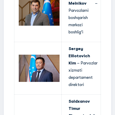
Melnikov
–
Parvozlarni
boshqarish
markazi
boshlig‘i
Sergey
Elliotovich
Kim
– Parvozlar
xizmati
departament
direktori
Saidxanov
Timur