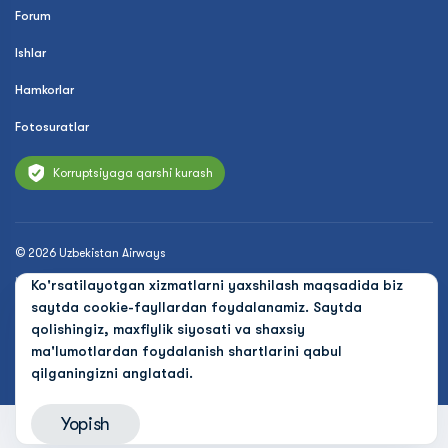
Forum
Ishlar
Hamkorlar
Fotosuratlar
Korruptsiyaga qarshi kurash
© 2026 Uzbekistan Airways
Maxfiylik siyosati
Ko'rsatilayotgan xizmatlarni yaxshilash maqsadida biz
saytda cookie-fayllardan foydalanamiz. Saytda
Ommaviy oferta
qolishingiz, maxfiylik siyosati va shaxsiy
ma'lumotlardan foydalanish shartlarini qabul
Cookies
qilganingizni anglatadi.
Yopish