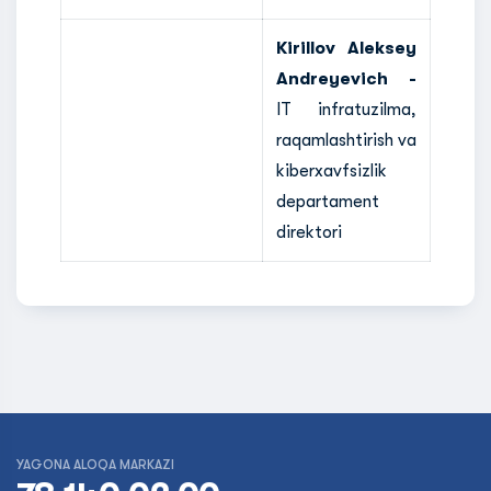
Kirillov Aleksey
Andreyevich -
IT infratuzilma,
raqamlashtirish va
kiberxavfsizlik
departament
direktori
YAGONA ALOQA MARKAZI