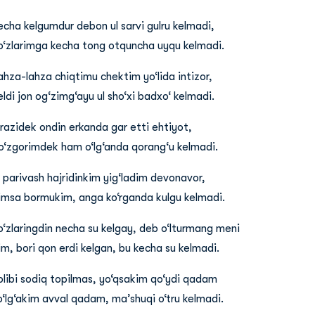
echa kelgumdur debon ul sarvi gulru kelmadi,
o‘zlarimga kecha tong otquncha uyqu kelmadi.
ahza-lahza chiqtimu chektim yo‘lida intizor,
eldi jon og‘zimg‘ayu ul sho‘xi badxo‘ kelmadi.
razidek ondin erkanda gar etti ehtiyot,
o‘zgorimdek ham o‘lg‘anda qorang‘u kelmadi.
l parivash hajridinkim yig‘ladim devonavor,
imsa bormukim, anga ko‘rganda kulgu kelmadi.
o‘zlaringdin necha su kelgay, deb o‘lturmang meni
im, bori qon erdi kelgan, bu kecha su kelmadi.
olibi sodiq topilmas, yo‘qsakim qo‘ydi qadam
o‘lg‘akim avval qadam, ma’shuqi o‘tru kelmadi.