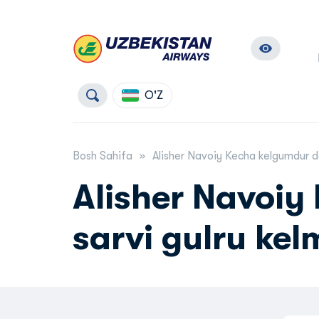
O'Z
Bosh Sahifa
Alisher Navoiy Kecha kelgumdur de
Alisher Navoiy
sarvi gulru kel