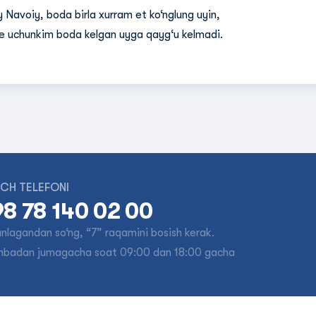
y Navoiy, boda birla xurram et ko‘nglung uyin,
e uchunkim boda kelgan uyga qayg‘u kelmadi.
CH TELEFONI
8 78 140 02 00
tanlagandan so‘ng, “7” raqamini bosish kerak.
nbadan jumagacha soat 09:00 dan 18:00 gacha