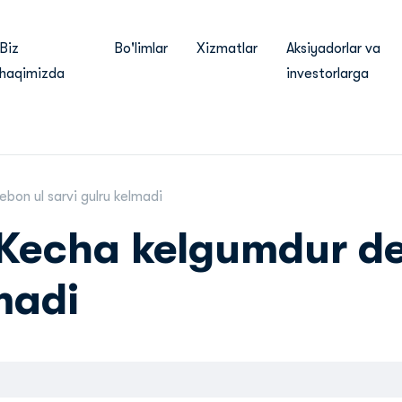
Biz
Bo'limlar
Xizmatlar
Aksiyadorlar va
haqimizda
investorlarga
bon ul sarvi gulru kelmadi
 Kecha kelgumdur d
madi