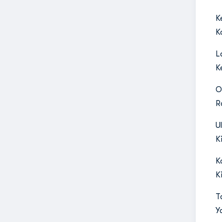
K
K
L
K
O
R
U
K
K
K
T
Y