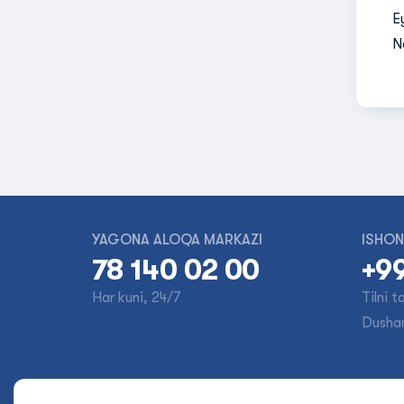
E
N
YAGONA ALOQA MARKAZI
ISHON
78 140 02 00
+99
Har kuni, 24/7
Tilni 
Dusha