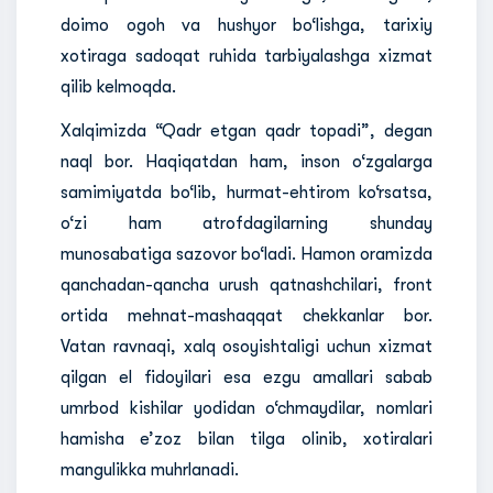
doimo ogoh va hushyor bo‘lishga, tarixiy
xotiraga sadoqat ruhida tarbiyalashga xizmat
qilib kelmoqda.
Xalqimizda “Qadr etgan qadr topadi”, degan
naql bor. Haqiqatdan ham, inson o‘zgalarga
samimiyatda bo‘lib, hurmat-ehtirom ko‘rsatsa,
o‘zi ham atrofdagilarning shunday
munosabatiga sazovor bo‘ladi. Hamon oramizda
qanchadan-qancha urush qatnashchilari, front
ortida mehnat-mashaqqat chekkanlar bor.
Vatan ravnaqi, xalq osoyishtaligi uchun xizmat
qilgan el fidoyilari esa ezgu amallari sabab
umrbod kishilar yodidan o‘chmaydilar, nomlari
hamisha e’zoz bilan tilga olinib, xotiralari
mangulikka muhrlanadi.