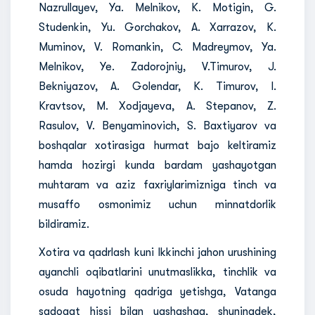
Nazrullayev, Ya. Melnikov, K. Motigin, G.
Studenkin, Yu. Gorchakov, A. Xarrazov, K.
Muminov, V. Romankin, C. Madreymov, Ya.
Melnikov, Ye. Zadorojniy, V.Timurov, J.
Bekniyazov, A. Golendar, K. Timurov, I.
Kravtsov, M. Xodjayeva, A. Stepanov, Z.
Rasulov, V. Benyaminovich, S. Baxtiyarov va
boshqalar xotirasiga hurmat bajo keltiramiz
hamda hozirgi kunda bardam yashayotgan
muhtaram va aziz faxriylarimizniga tinch va
musaffo osmonimiz uchun minnatdorlik
bildiramiz.
Xotira va qadrlash kuni Ikkinchi jahon urushining
ayanchli oqibatlarini unutmaslikka, tinchlik va
osuda hayotning qadriga yetishga, Vatanga
sadoqat hissi bilan yashashga, shuningdek,