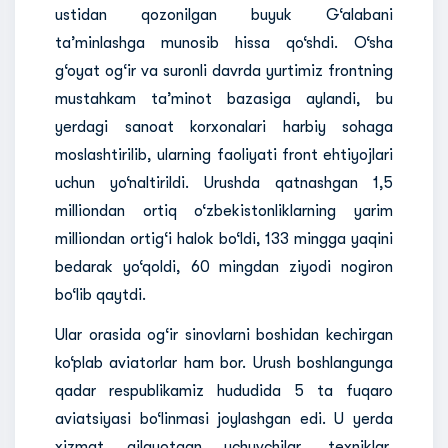
ustidan qozonilgan buyuk G‘alabani
ta’minlashga munosib hissa qo‘shdi. O‘sha
g‘oyat og‘ir va suronli davrda yurtimiz frontning
mustahkam ta’minot bazasiga aylandi, bu
yerdagi sanoat korxonalari harbiy sohaga
moslashtirilib, ularning faoliyati front ehtiyojlari
uchun yo‘naltirildi. Urushda qatnashgan 1,5
milliondan ortiq o‘zbekistonliklarning yarim
milliondan ortig‘i halok bo‘ldi, 133 mingga yaqini
bedarak yo‘qoldi, 60 mingdan ziyodi nogiron
bo‘lib qaytdi.
Ular orasida og‘ir sinovlarni boshidan kechirgan
ko‘plab aviatorlar ham bor. Urush boshlangunga
qadar respublikamiz hududida 5 ta fuqaro
aviatsiyasi bo‘linmasi joylashgan edi. U yerda
xizmat qilayotgan uchuvchilar, texniklar,