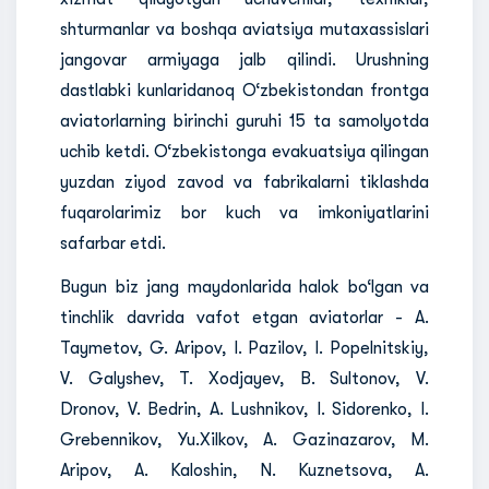
shturmanlar va boshqa aviatsiya mutaxassislari
jangovar armiyaga jalb qilindi. Urushning
dastlabki kunlaridanoq O‘zbekistondan frontga
aviatorlarning birinchi guruhi 15 ta samolyotda
uchib ketdi. O‘zbekistonga evakuatsiya qilingan
yuzdan ziyod zavod va fabrikalarni tiklashda
fuqarolarimiz bor kuch va imkoniyatlarini
safarbar etdi.
Bugun biz jang maydonlarida halok bo‘lgan va
tinchlik davrida vafot etgan aviatorlar - A.
Taymetov, G. Aripov, I. Pazilov, I. Popelnitskiy,
V. Galyshev, T. Xodjayev, B. Sultonov, V.
Dronov, V. Bedrin, A. Lushnikov, I. Sidorenko, I.
Grebennikov, Yu.Xilkov, A. Gazinazarov, M.
Aripov, A. Kaloshin, N. Kuznetsova, A.