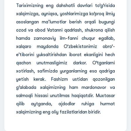
Tariximizning eng dahshatli davrlari to‘g‘risida
xalqimizga, ayniqsa, yoshlarimizga ko‘proq ilmiy
asoslangan ma’lumotlar berish orqali bugungi
ozod va obod Vatanni qadrlash, shukrona qilish
hamda zamonaviy ilm-fanni chuqur egallab,
xalqaro maydonda O‘zbekistonimiz obro‘-
e’tiborini yuksaltirishdan iborat ekanligini hech
qachon unutmasligimiz darkor. O‘tganlarni
xotirlash, safimizda yurganlarning esa qadriga
yetish kerak. Fashizm ustidan qozonilgan
g‘alabada xalqimizning ham mardonavor va
salmoqli hissasi unutilmas haqiqatdir. Muxtasar
qilib aytganda, ajdodlar ruhiga hurmat
xalqimizning eng oliy fazilatlaridan biridir.