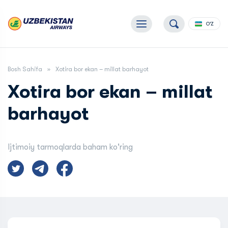
O'Z
Bosh Sahifa
Xotira bor ekan – millat barhayot
Xotira bor ekan – millat
barhayot
Ijtimoiy tarmoqlarda baham ko'ring