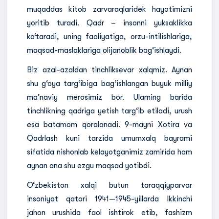
muqaddas kitob zarvaraqlaridek hayotimizni
yoritib turadi. Qadr – insonni yuksaklikka
ko‘taradi, uning faoliyatiga, orzu-intilishlariga,
maqsad-maslaklariga olijanoblik bag‘ishlaydi.
Biz azal-azaldan tinchliksevar xalqmiz. Aynan
shu g‘oya targ‘ibiga bag‘ishlangan buyuk milliy
ma’naviy merosimiz bor. Ularning barida
tinchlikning qadriga yetish targ‘ib etiladi, urush
esa batamom qoralanadi. 9-mayni Xotira va
Qadrlash kuni tarzida umumxalq bayrami
sifatida nishonlab kelayotganimiz zamirida ham
aynan ana shu ezgu maqsad yotibdi.
O‘zbekiston xalqi butun taraqqiyparvar
insoniyat qatori 1941—1945-yillarda Ikkinchi
jahon urushida faol ishtirok etib, fashizm