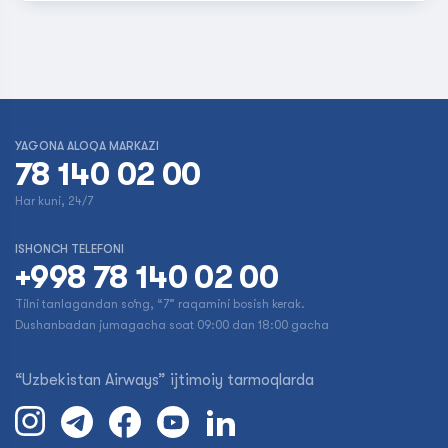
YAGONA ALOQA MARKAZI
78 140 02 00
Har kuni, 24/7
ISHONCH TELEFONI
+998 78 140 02 00
Tilni tanlagandan so‘ng, “7” raqamini bosish kerak.
Dushanbadan jumagacha soat 09:00 dan 18:00 gacha
“Uzbekistan Airways” ijtimoiy tarmoqlarda