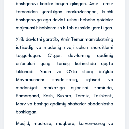
boshqaruvi kabilar bayon qilingan. Amir Temur
tomonidan yaratilgan markazlashgan, kuchli
boshqaruvga ega davlat ushbu bebaho qoidalar
majmuasi hisoblanmish kitob asosida yaratilgan.
Yirik davlatni yaratib, Amir Temur mamlakatning
iqtisodiy va madaniy rivoji uchun sharoitlarni
tayyorlagan. O‘tgan davrlarning qadimiy
an’analari yangi tarixiy ko‘rinishda qayta
tiklanadi. Yaqin va O‘rta sharq bo‘ylab
Movaraunnahr savdo-sotiq, iqtisod va
madaniyat markaziga aylanishi zamirida,
Samarqand, Kesh, Buxoro, Termiz, Toshkent,
Marv va boshqa qadimiy shaharlar obodonlasha
boshlagan.
Masjid, madrasa, maqbara, karvon-saroy va