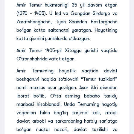
Amir Temur hukmronligi 35 yil davom etgan
(1370 - 1405). U Ind va Gangdan Sirdaryo va
Zarafshongacha, Tyan Shandan Bosforgacha
bo‘lgan katta saltanatni yaratgan. Hayotining
katta qismini yurishlarda o‘tkazgan.
Amir Temur 1405-yil Xitoyga yurishi vaqtida
O‘tror shahrida vafot etgan.
Amir Temurning hayotlik vaqtida davlat
boshqaruvi haqida so‘zlovchi “Temur tuziklari”
nomli maxsus asar yozilgan. Asar ikki qismdan
iborat bo‘lib, O‘rta asrning bebaho tarixiy
manbasi hisoblanadi. Unda Temurning hayotiy
voqealari bilan bog‘liq tarjimai xoli, atoqli
davlat arbobi va sarkardaning harbiy san’atga
bo‘lgan nuqtai nazari, davlat tuzilishi va