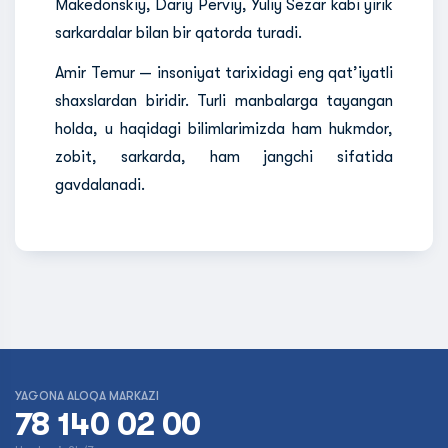
Makedonskiy, Dariy Perviy, Yuliy Sezar kabi yirik
sarkardalar bilan bir qatorda turadi.
Amir Temur — insoniyat tarixidagi eng qat’iyatli
shaxslardan biridir. Turli manbalarga tayangan
holda, u haqidagi bilimlarimizda ham hukmdor,
zobit, sarkarda, ham jangchi sifatida
gavdalanadi.
YAGONA ALOQA MARKAZI
78 140 02 00