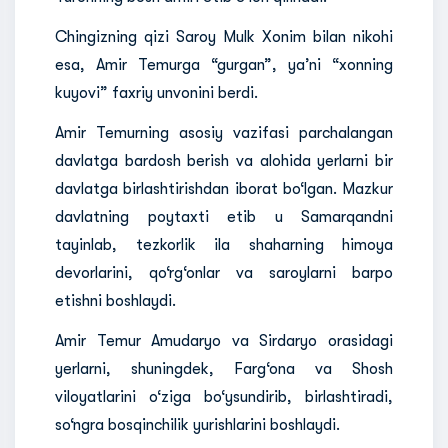
Chingizning qizi Saroy Mulk Xonim bilan nikohi
esa, Amir Temurga “gurgan”, ya’ni “xonning
kuyovi” faxriy unvonini berdi.
Amir Temurning asosiy vazifasi parchalangan
davlatga bardosh berish va alohida yerlarni bir
davlatga birlashtirishdan iborat bo‘lgan. Mazkur
davlatning poytaxti etib u Samarqandni
tayinlab, tezkorlik ila shaharning himoya
devorlarini, qo‘rg‘onlar va saroylarni barpo
etishni boshlaydi.
Amir Temur Amudaryo va Sirdaryo orasidagi
yerlarni, shuningdek, Farg‘ona va Shosh
viloyatlarini o‘ziga bo‘ysundirib, birlashtiradi,
so‘ngra bosqinchilik yurishlarini boshlaydi.