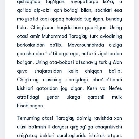
qishlog‘ida tug‘ilgan. Rivoyatlarga ko‘ra, u
qo‘lida qip-qizil qon bo‘lagi bilan, sochlari esa
mo‘ysafid kabi oppoq holatda tug‘ilgan, bunday
holat Chingizxon haqida ham gapirilgan. Uning
otasi amir Muhammad Tarag‘ay turk avlodining
barloslaridan bo‘lib, Movarounnahrda o‘ziga
yarasha obro‘-e’tiborga ega, nufuzli ziyolilardan
bo‘lgan. Uning ota-bobosi afsonaviy turkiy Alan
quva shajarasidan kelib chiqqan bo‘lib,
Chig‘atoy ulusining saroydagi obro‘-e’tiborli
kishilari qatoridan joy olgan. Kesh va Nefes
atrofidagi yerlar ularga qarashli mulk
hisoblangan.
Temurning otasi Tarag‘ay doimiy ravishda xon
ulusi bo‘lmish Il daryosi qirg‘og‘iga chaqiriluvchi
chig‘atoy beklari qurultoylarida ishtirok etgan.