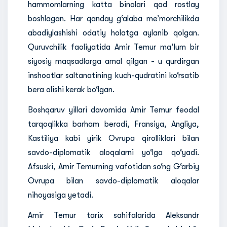
hammomlarning katta binolari qad rostlay
boshlagan. Har qanday g‘alaba me’morchilikda
abadiylashishi odatiy holatga aylanib qolgan.
Quruvchilik faoliyatida Amir Temur ma’lum bir
siyosiy maqsadlarga amal qilgan - u qurdirgan
inshootlar saltanatining kuch-qudratini ko‘rsatib
bera olishi kerak bo‘lgan.
Boshqaruv yillari davomida Amir Temur feodal
tarqoqlikka barham beradi, Fransiya, Angliya,
Kastiliya kabi yirik Ovrupa qirolliklari bilan
savdo-diplomatik aloqalarni yo‘lga qo‘yadi.
Afsuski, Amir Temurning vafotidan so‘ng G‘arbiy
Ovrupa bilan savdo-diplomatik aloqalar
nihoyasiga yetadi.
Amir Temur tarix sahifalarida Aleksandr