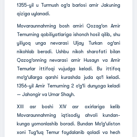
1355-yil u Turmush og‘a barlosi amir Jakuning
qiziga uylanadi.
Movaraunnahrning bosh amiri Qozag‘on Amir
Temurning qobiliyatlariga ishonch hosil qilib, shu
yiliyoq unga nevarasi Uljay Turkan og‘ani
nikohlab beradi. Ushbu nikoh sharofati bilan
Qazog‘onning nevarasi amir Husayn va Amir
Temurlar ittifoqi vujudga keladi. Bu ittifoq
mo‘g‘ullarga qarshi kurashda juda qo‘l keladi.
1356-yil Amir Temurning 2 o‘g‘li dunyoga keladi
— Jahongir va Umar Shayh.
XIII asr boshi XIV asr oxirlariga kelib
Movaraunnahrning iqtisodiy ahvoli kundan-
kunga yomonlashib boradi. Bundan Mo‘g‘uliston
xoni Tug‘luq Temur foydalanib qoladi va hech