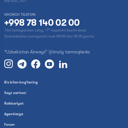
Har kuni, 24/7
ISHONCH TELEFONI
+998 78 140 02 00
Tilni tanlagandan so‘ng, “7” raqamini bosish kerak.
Dushanbadan jumagacha soat 09:00 dan 18:00 gacha
“Uzbekistan Airways” ijtimoiy tarmoqlarda
Biz bilan bog'laning
Sayt xaritasi
Rahbariyat
Agentlarga
Forum