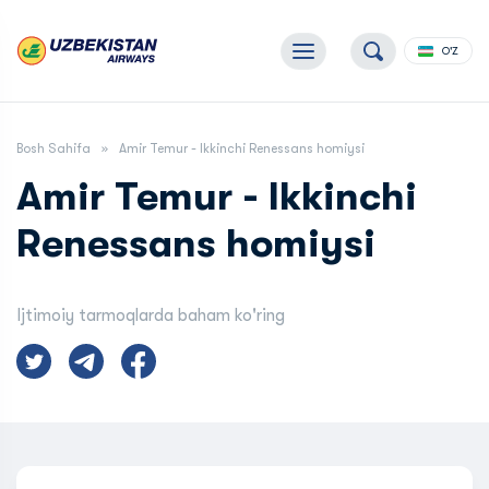
O'Z
Bosh Sahifa
Amir Temur - Ikkinchi Renessans homiysi
Amir Temur - Ikkinchi
Renessans homiysi
Ijtimoiy tarmoqlarda baham ko'ring