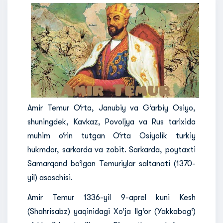
Amir Temur O‘rta, Janubiy va G‘arbiy Osiyo,
shuningdek, Kavkaz, Povoljya va Rus tarixida
muhim o‘rin tutgan O‘rta Osiyolik turkiy
hukmdor, sarkarda va zobit. Sarkarda, poytaxti
Samarqand bo‘lgan Temuriylar saltanati (1370-
yil) asoschisi.
Amir Temur 1336-yil 9-aprel kuni Kesh
(Shahrisabz) yaqinidagi Xo‘ja Ilg‘or (Yakkabog‘)