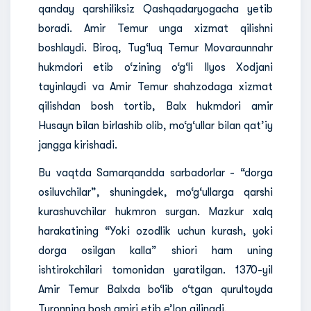
qanday qarshiliksiz Qashqadaryogacha yetib
boradi. Amir Temur unga xizmat qilishni
boshlaydi. Biroq, Tug‘luq Temur Movaraunnahr
hukmdori etib o‘zining o‘g‘li Ilyos Xodjani
tayinlaydi va Amir Temur shahzodaga xizmat
qilishdan bosh tortib, Balx hukmdori amir
Husayn bilan birlashib olib, mo‘g‘ullar bilan qat’iy
jangga kirishadi.
Bu vaqtda Samarqandda sarbadorlar - “dorga
osiluvchilar”, shuningdek, mo‘g‘ullarga qarshi
kurashuvchilar hukmron surgan. Mazkur xalq
harakatining “Yoki ozodlik uchun kurash, yoki
dorga osilgan kalla” shiori ham uning
ishtirokchilari tomonidan yaratilgan. 1370-yil
Amir Temur Balxda bo‘lib o‘tgan qurultoyda
Turonning bosh amiri etib e’lon qilinadi.