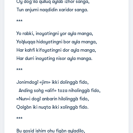
Oy dog` ila qulluq aylab izhor sanga,
Tun anjumi naqdidin xaridor sanga.
***
Yo rabki, inoyatingni yor ayla manga,
Yo`qluqqa hidoyatingni bor ayla manga,
Har kahfi kifoyatingni dor ayla manga,
Har durri inoyating nisor ayla manga.
***
Jonimdog`i «jim» ikki dolingg`a fido,
Anding so`ng «alif» toza niholingg`a fido,
«Nun»i dog`i anbarin hilolingg`a fido,
Qolg`on iki nuqta ikki xolingg`a fido.
***
Bu qosid ishim ohu fig`on ayladilo,