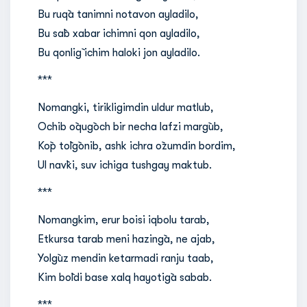
Bu ruq`a tanimni notavon ayladilo,
Bu sa`b xabar ichimni qon ayladilo,
Bu qonlig` ichim haloki jon ayladilo.
***
Nomangki, tirikligimdin uldur matlub,
Ochib o`qug`och bir necha lafzi marg`ub,
Ko`p to`lg`onib, ashk ichra o`zumdin bordim,
Ul nav`ki, suv ichiga tushgay maktub.
***
Nomangkim, erur boisi iqbolu tarab,
Etkursa tarab meni hazing`a, ne ajab,
Yolg`uz mendin ketarmadi ranju taab,
Kim bo`ldi base xalq hayotig`a sabab.
***