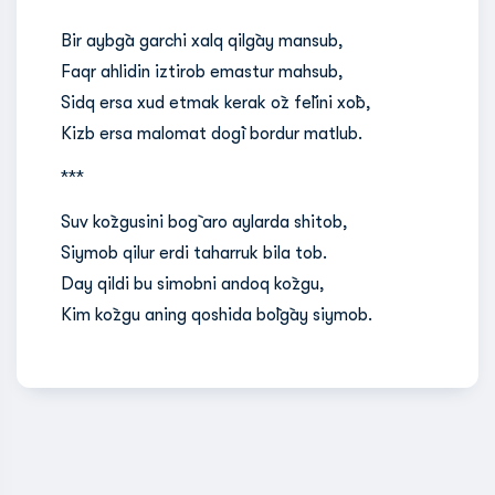
Bir aybg`a garchi xalq qilg`ay mansub,
Faqr ahlidin iztirob emastur mahsub,
Sidq ersa xud etmak kerak o`z fe`lini xo`b,
Kizb ersa malomat dog`i bordur matlub.
***
Suv ko`zgusini bog` aro aylarda shitob,
Siymob qilur erdi taharruk bila tob.
Day qildi bu simobni andoq ko`zgu,
Kim ko`zgu aning qoshida bo`lg`ay siymob.