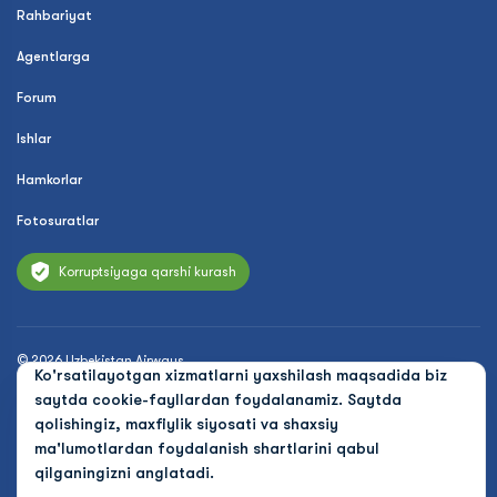
Rahbariyat
Agentlarga
Forum
Ishlar
Hamkorlar
Fotosuratlar
Korruptsiyaga qarshi kurash
© 2026 Uzbekistan Airways
Ko'rsatilayotgan xizmatlarni yaxshilash maqsadida biz
Maxfiylik siyosati
saytda cookie-fayllardan foydalanamiz. Saytda
qolishingiz, maxfiylik siyosati va shaxsiy
Ommaviy oferta
ma'lumotlardan foydalanish shartlarini qabul
qilganingizni anglatadi.
Cookies