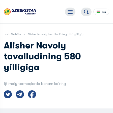
O'Z
Bosh Sahifa
Alisher Navoiy tavalludining 580 yilligiga
Alisher Navoiy
tavalludining 580
yilligiga
Ijtimoiy tarmoqlarda baham ko'ring