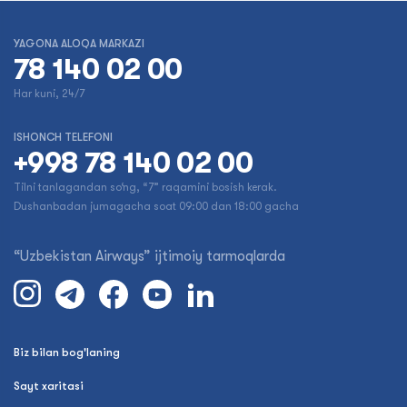
YAGONA ALOQA MARKAZI
78 140 02 00
Har kuni, 24/7
ISHONCH TELEFONI
+998 78 140 02 00
Tilni tanlagandan so‘ng, “7” raqamini bosish kerak.
Dushanbadan jumagacha soat 09:00 dan 18:00 gacha
“Uzbekistan Airways” ijtimoiy tarmoqlarda
Biz bilan bog'laning
Sayt xaritasi