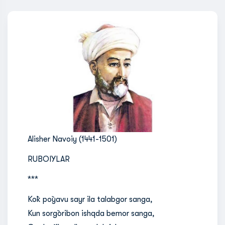
Alisher Navoiy (1441-1501)
RUBOIYLAR
***
Ko`k po`yavu sayr ila talabgor sanga,
Kun sorg`oribon ishqda bemor sanga,