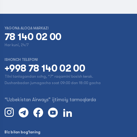
YAGONA ALOQA MARKAZI
78 140 02 00
Har kuni, 24/7
ISHONCH TELEFONI
+998 78 140 02 00
Tilni tanlagandan so‘ng, “7” raqamini bosish kerak.
Dushanbadan jumagacha soat 09:00 dan 18:00 gacha
“Uzbekistan Airways” ijtimoiy tarmoqlarda
Biz bilan bog'laning