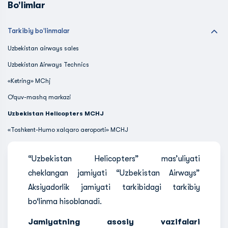
Bo'limlar
Tarkibiy bo'linmalar
Uzbekistan airways sales
Uzbekistan Airways Technics
«Ketring» MChj
O‘quv-mashq markazi
Uzbekistan Helicopters MCHJ
«Toshkent-Humo xalqaro aeroporti» MCHJ
“Uzbekistan Helicopters” mas’uliyati
cheklangan jamiyati “Uzbekistan Airways”
Aksiyadorlik jamiyati tarkibidagi tarkibiy
bo‘linma hisoblanadi.
Jamiyatning asosiy vazifalari