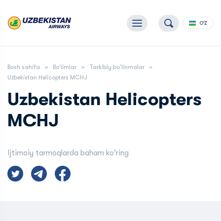
O'Z
Bosh sahifa
Bo'limlar
Tarkibiy bo'linmalar
Uzbekistan Helicopters MCHJ
Uzbekistan Helicopters
MCHJ
Ijtimoiy tarmoqlarda baham ko'ring