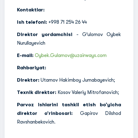
Kontaktlar:
Ish telefoni:
+998 71 254 26 44
Direktor yordamchisi
- G‘ulomov Oybek
Nurullayevich
E-mail:
Oybek.Gulamov@uzairways.com
Rahbariyat:
Direktor:
Utamov Hakimboy Jumabayevich;
Texnik direktor:
Kosov Valeriy Mitrofanovich;
Parvoz ishlarini tashkil etish bo‘yicha
direktor o‘rinbosari:
Gapirov Dilshod
Ravshanbekovich.