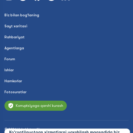
Biz bilan bog'laning
Sayt xaritasi
Rahbariyat
Agentlarga
Forum
Ishlar
Hamkorlar
Fotosuratlar
Korruptsiyaga qarshi kurash
© 2026 Uzbekistan Airways
Ko'rsatilayotgan xizmatlarni yaxshilash maqsadida biz