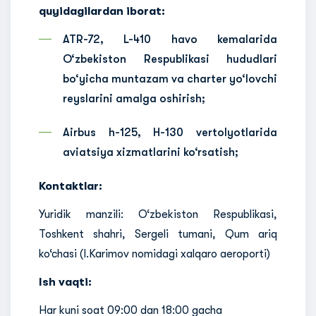
quyidagilardan iborat:
ATR-72, L-410 havo kemalarida
O‘zbekiston Respublikasi hududlari
bo‘yicha muntazam va charter yo‘lovchi
reyslarini amalga oshirish;
Airbus h-125, H-130 vertolyotlarida
aviatsiya xizmatlarini ko‘rsatish;
Kontaktlar:
Yuridik manzili: O‘zbekiston Respublikasi,
Toshkent shahri, Sergeli tumani, Qum ariq
ko‘chasi (I.Karimov nomidagi xalqaro aeroporti)
Ish vaqti:
Har kuni soat 09:00 dan 18:00 gacha