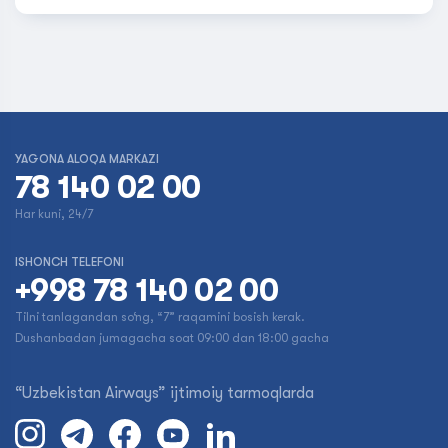
YAGONA ALOQA MARKAZI
78 140 02 00
Har kuni, 24/7
ISHONCH TELEFONI
+998 78 140 02 00
Tilni tanlagandan so‘ng, “7” raqamini bosish kerak.
Dushanbadan jumagacha soat 09:00 dan 18:00 gacha
“Uzbekistan Airways” ijtimoiy tarmoqlarda