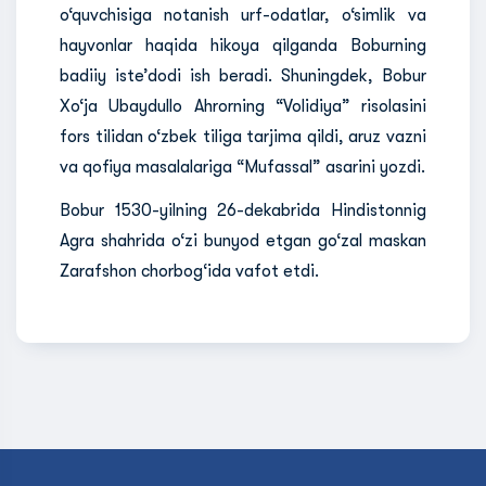
o‘quvchisiga notanish urf-odatlar, o‘simlik va
hayvonlar haqida hikoya qilganda Boburning
badiiy iste’dodi ish beradi. Shuningdek, Bobur
Xo‘ja Ubaydullo Ahrorning “Volidiya” risolasini
fors tilidan o‘zbek tiliga tarjima qildi, aruz vazni
va qofiya masalalariga “Mufassal” asarini yozdi.
Bobur 1530-yilning 26-dekabrida Hindistonnig
Agra shahrida o‘zi bunyod etgan go‘zal maskan
Zarafshon chorbog‘ida vafot etdi.