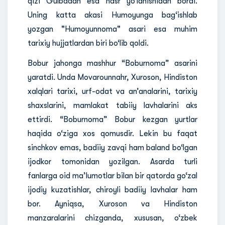
qizi Gulbadan esa nasr yo‘lanishidan bordi.
Uning katta akasi Humoyunga bag‘ishlab
yozgan "Humoyunnoma" asari esa muhim
tarixiy hujjatlardan biri bo‘lib qoldi.
Bobur jahonga mashhur “Boburnoma” asarini
yaratdi. Unda Movarounnahr, Xuroson, Hindiston
xalqlari tarixi, urf-odat va an’analarini, tarixiy
shaxslarini, mamlakat tabiiy lavhalarini aks
ettirdi. “Boburnoma” Bobur kezgan yurtlar
haqida o‘ziga xos qomusdir. Lekin bu faqat
sinchkov emas, badiiy zavqi ham baland bo‘lgan
ijodkor tomonidan yozilgan. Asarda turli
fanlarga oid ma’lumotlar bilan bir qatorda go‘zal
ijodiy kuzatishlar, chiroyli badiiy lavhalar ham
bor. Ayniqsa, Xuroson va Hindiston
manzaralarini chizganda, xususan, o‘zbek