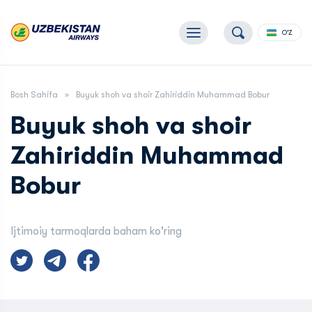
O'Z
Bosh Sahifa
Buyuk shoh va shoir Zahiriddin Muhammad Bobur
Buyuk shoh va shoir
Zahiriddin Muhammad
Bobur
Ijtimoiy tarmoqlarda baham ko'ring