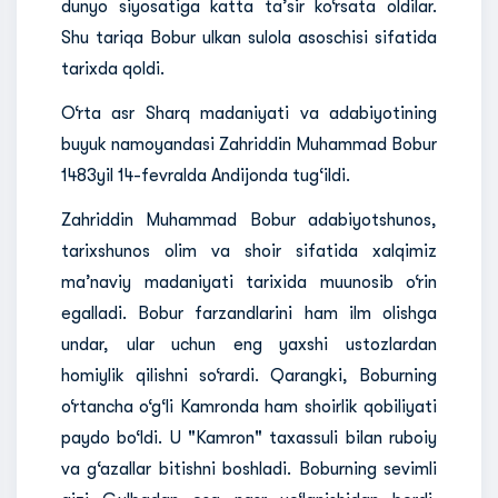
dunyo siyosatiga katta ta’sir ko‘rsata oldilar.
Shu tariqa Bobur ulkan sulola asoschisi sifatida
tarixda qoldi.
O‘rta asr Sharq madaniyati va adabiyotining
buyuk namoyandasi Zahriddin Muhammad Bobur
1483yil 14-fevralda Andijonda tug‘ildi.
Zahriddin Muhammad Bobur adabiyotshunos,
tarixshunos olim va shoir sifatida xalqimiz
ma’naviy madaniyati tarixida muunosib o‘rin
egalladi. Bobur farzandlarini ham ilm olishga
undar, ular uchun eng yaxshi ustozlardan
homiylik qilishni so‘rardi. Qarangki, Boburning
o‘rtancha o‘g‘li Kamronda ham shoirlik qobiliyati
paydo bo‘ldi. U "Kamron" taxassuli bilan ruboiy
va g‘azallar bitishni boshladi. Boburning sevimli