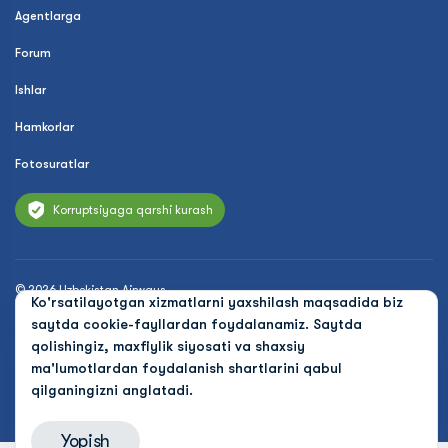
Agentlarga
Forum
Ishlar
Hamkorlar
Fotosuratlar
Korruptsiyaga qarshi kurash
© 2026 Uzbekistan Airways
Ko'rsatilayotgan xizmatlarni yaxshilash maqsadida biz
Maxfiylik siyosati
saytda cookie-fayllardan foydalanamiz. Saytda
qolishingiz, maxfiylik siyosati va shaxsiy
Ommaviy oferta
ma'lumotlardan foydalanish shartlarini qabul
qilganingizni anglatadi.
Cookies
Yopish