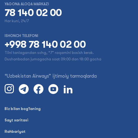
YAGONA ALOQA MARKAZI
78 140 02 00
Har kuni, 24/7
ISHONCH TELEFONI
+998 78 140 02 00
Tilni tanlagandan so‘ng, “7” raqamini bosish kerak.
Dushanbadan jumagacha soat 09:00 dan 18:00 gacha
“Uzbekistan Airways” ijtimoiy tarmoqlarda
Biz bilan bog'laning
Sayt xaritasi
Rahbariyat