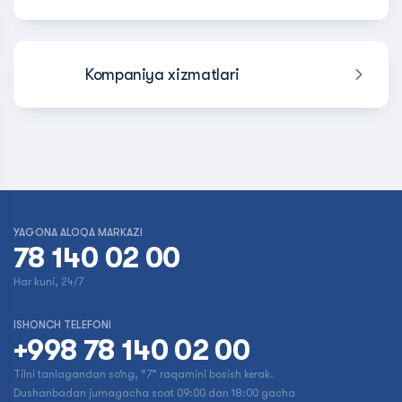
Kompaniya xizmatlari
YAGONA ALOQA MARKAZI
78 140 02 00
Har kuni, 24/7
ISHONCH TELEFONI
+998 78 140 02 00
Tilni tanlagandan so‘ng, “7” raqamini bosish kerak.
Dushanbadan jumagacha soat 09:00 dan 18:00 gacha