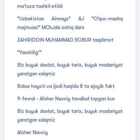
ma’ruza tashkil etildi
"Uzbekistan Airways" AJ "O‘quv-mashq
majmuasi" MChJda ochiq dars
ZAHIRIDDIN MUHAMMAD BOBUR taqdimot
“Yaxshilig‘”
Biz buyuk davlat, buyuk tarix, buyuk madaniyat
yaratgan xalqmiz
Bobur hayoti va ijodi haqida 8 ta ajoyib fakt
9-fevral - Alisher Navoiy tavallud topgan kun
Biz buyuk davlat, buyuk tarix, buyuk madaniyat
yaratgan xalqmiz
Alisher Navoiy