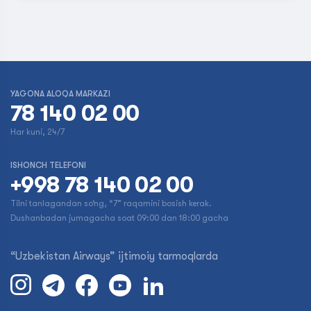
YAGONA ALOQA MARKAZI
78 140 02 00
Har kuni, 24/7
ISHONCH TELEFONI
+998 78 140 02 00
Tilni tanlagandan so‘ng, “7” raqamini bosish kerak.
Dushanbadan jumagacha soat 09:00 dan 18:00 gacha
“Uzbekistan Airways” ijtimoiy tarmoqlarda