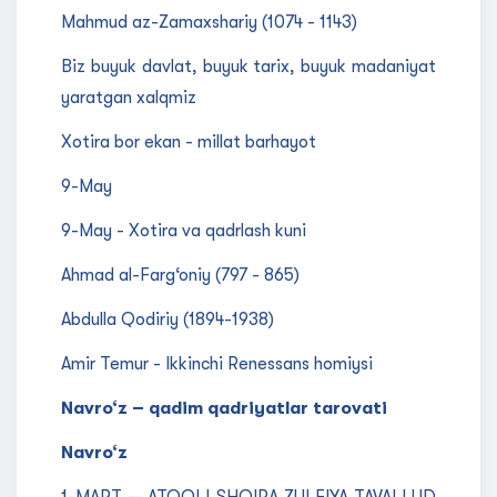
Mahmud az-Zamaxshariy (1074 - 1143)
Biz buyuk davlat, buyuk tarix, buyuk madaniyat
yaratgan xalqmiz
Xotira bor ekan - millat barhayot
9-May
9-May - Xotira va qadrlash kuni
Ahmad al-Farg‘oniy (797 - 865)
Abdulla Qodiriy (1894-1938)
Amir Temur - Ikkinchi Renessans homiysi
Navro‘z – qadim qadriyatlar tarovati
Navro‘z