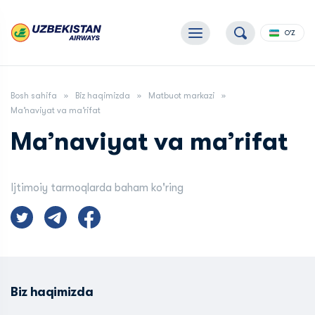
O'Z
Bosh sahifa
Biz haqimizda
Matbuot markazi
Ma’naviyat va ma’rifat
Ma’naviyat va ma’rifat
Ijtimoiy tarmoqlarda baham ko'ring
Biz haqimizda