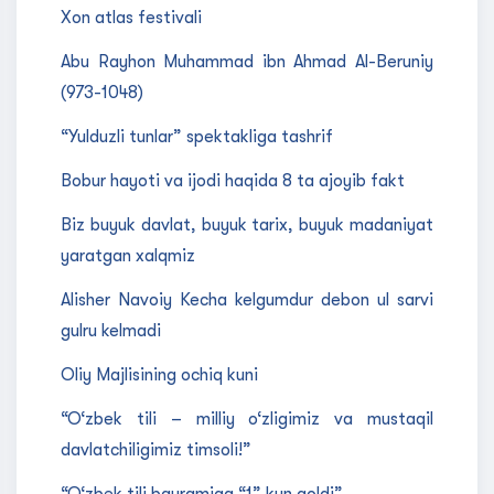
Xon atlas festivali
Abu Rayhon Muhammad ibn Ahmad Al-Beruniy
(973-1048)
“Yulduzli tunlar” spektakliga tashrif
Bobur hayoti va ijodi haqida 8 ta ajoyib fakt
Biz buyuk davlat, buyuk tarix, buyuk madaniyat
yaratgan xalqmiz
Alisher Navoiy Kecha kelgumdur debon ul sarvi
gulru kelmadi
Oliy Majlisining ochiq kuni
“O‘zbek tili – milliy o‘zligimiz va mustaqil
davlatchiligimiz timsoli!”