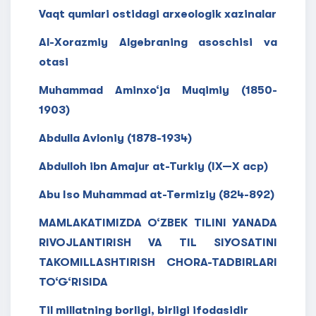
Vaqt qumlari ostidagi arxeologik xazinalar
Al-Xorazmiy Algebraning asoschisi va
otasi
Muhammad Aminxo‘ja Muqimiy (1850-
1903)
Abdulla Avloniy (1878-1934)
Abdulloh ibn Amajur at-Turkiy (IX—X acp)
Abu Iso Muhammad at-Termiziy (824-892)
MAMLAKATIMIZDA O‘ZBEK TILINI YANADA
RIVOJLANTIRISH VA TIL SIYOSATINI
TAKOMILLASHTIRISH CHORA-TADBIRLARI
TO‘G‘RISIDA
Til millatning borligi, birligi ifodasidir