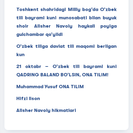
Toshkent shahridagi Milliy bog‘da O‘zbek
tili bayrami kuni munosabati bilan buyuk
shoir Alisher Navoiy haykali poyiga
gulchambar qo‘yildi
O‘zbek tiliga davlat tili maqomi berilgan
kun
21 oktabr – O‘zbek tili bayrami kuni
QADRING BALAND BO‘LSIN, ONA TILIM!
Muhammad Yusuf ONA TILIM
Hifzi lison
Alisher Navoiy hikmatlari