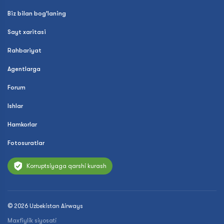
Biz bilan bog'laning
Sayt xaritasi
Rahbariyat
Agentlarga
Forum
Ishlar
Hamkorlar
Fotosuratlar
Korruptsiyaga qarshi kurash
© 2026 Uzbekistan Airways
Maxfiylik siyosati