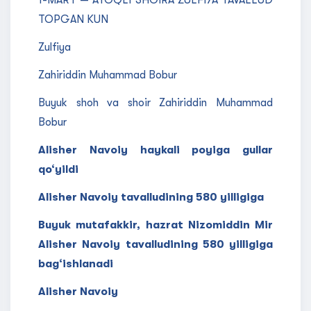
1-MART — ATOQLI SHOIRA ZULFIYA TAVALLUD
TOPGAN KUN
Zulfiya
Zahiriddin Muhammad Bobur
Buyuk shoh va shoir Zahiriddin Muhammad
Bobur
Alisher Navoiy haykali poyiga gullar
qo‘yildi
Alisher Navoiy tavalludining 580 yilligiga
Buyuk mutafakkir, hazrat Nizomiddin Mir
Alisher Navoiy tavalludining 580 yilligiga
bag‘ishlanadi
Alisher Navoiy