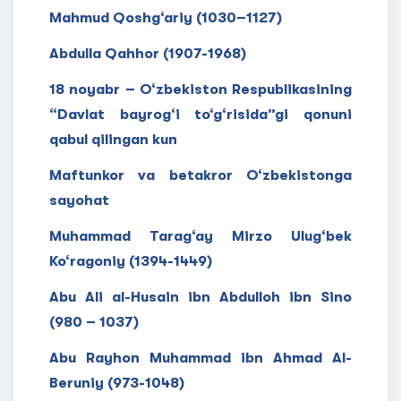
Mahmud Qoshg‘ariy (1030–1127)
Abdulla Qahhor (1907-1968)
18 noyabr – O‘zbekiston Respublikasining
“Davlat bayrog‘i to‘g‘risida”gi qonuni
qabul qilingan kun
Maftunkor va betakror O‘zbekistonga
sayohat
Muhammad Tarag‘ay Mirzo Ulug‘bek
Ko‘ragoniy (1394-1449)
Abu Ali al-Husain ibn Abdulloh ibn Sino
(980 – 1037)
Abu Rayhon Muhammad ibn Ahmad Al-
Beruniy (973-1048)