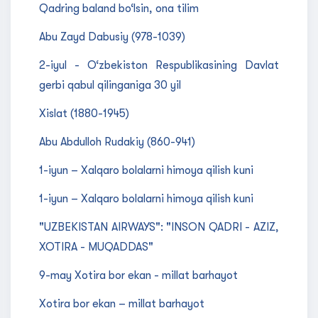
Qadring baland bo‘lsin, ona tilim
Abu Zayd Dabusiy (978-1039)
2-iyul - O‘zbekiston Respublikasining Davlat
gerbi qabul qilinganiga 30 yil
Xislat (1880-1945)
Abu Abdulloh Rudakiy (860-941)
1-iyun – Xalqaro bolalarni himoya qilish kuni
1-iyun – Xalqaro bolalarni himoya qilish kuni
"UZBEKISTAN AIRWAYS": "INSON QADRI - AZIZ,
XOTIRA - MUQADDAS"
9-may Xotira bor ekan - millat barhayot
Xotira bor ekan – millat barhayot