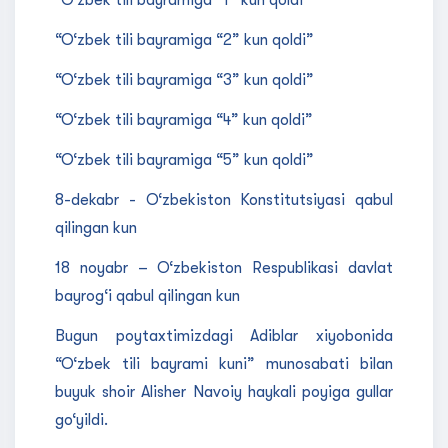
“O‘zbek tili bayramiga “1” kun qoldi”
“O‘zbek tili bayramiga “2” kun qoldi”
“O‘zbek tili bayramiga “3” kun qoldi”
“O‘zbek tili bayramiga “4” kun qoldi”
“O‘zbek tili bayramiga “5” kun qoldi”
8-dekabr - O‘zbekiston Konstitutsiyasi qabul
qilingan kun
18 noyabr – O‘zbekiston Respublikasi davlat
bayrog‘i qabul qilingan kun
Bugun poytaxtimizdagi Adiblar xiyobonida
“O‘zbek tili bayrami kuni” munosabati bilan
buyuk shoir Alisher Navoiy haykali poyiga gullar
go‘yildi.