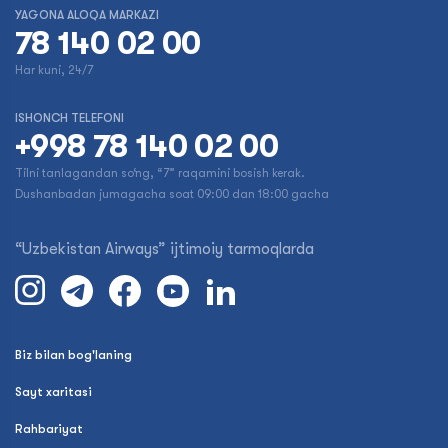
YAGONA ALOQA MARKAZI
78 140 02 00
Har kuni, 24/7
ISHONCH TELEFONI
+998 78 140 02 00
Tilni tanlagandan so‘ng, “7” raqamini bosish kerak.
Dushanbadan jumagacha soat 09:00 dan 18:00 gacha
“Uzbekistan Airways” ijtimoiy tarmoqlarda
Biz bilan bog'laning
Sayt xaritasi
Rahbariyat