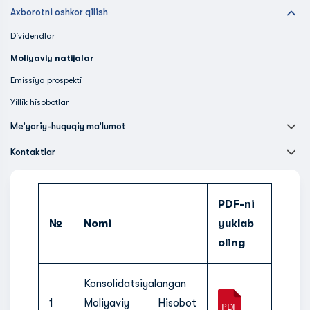
Axborotni oshkor qilish
Dividendlar
Moliyaviy natijalar
Emissiya prospekti
Yillik hisobotlar
Me'yoriy-huquqiy ma'lumot
Kontaktlar
PDF-ni
№
Nomi
yuklab
oling
Konsolidatsiyalangan
1
Moliyaviy Hisobot