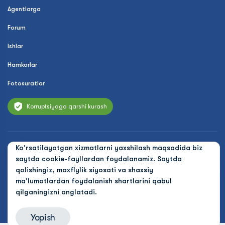
Agentlarga
Forum
Ishlar
Hamkorlar
Fotosuratlar
Korruptsiyaga qarshi kurash
© 2026 Uzbekistan Airways
Ko'rsatilayotgan xizmatlarni yaxshilash maqsadida biz
saytda cookie-fayllardan foydalanamiz. Saytda
Maxfiylik siyosati
qolishingiz, maxfiylik siyosati va shaxsiy
Ommaviy oferta
ma'lumotlardan foydalanish shartlarini qabul
qilganingizni anglatadi.
Cookies
Yopish