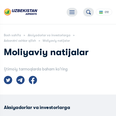
O'Z
Bosh sahifa
Aksiyadorlar va investorlarga
Axborotni oshkor qilish
Moliyaviy natijalar
Moliyaviy natijalar
Ijtimoiy tarmoqlarda baham ko'ring
Aksiyadorlar va investorlarga