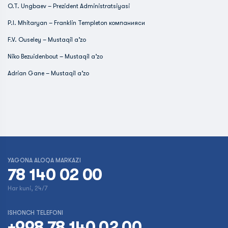
O.T. Ungbaev – Prezident Administratsiyasi
P.I. Mhitaryan – Franklin Templeton компанияси
F.V. Ouseley – Mustaqil a’zo
Niko Bezuidenbout – Mustaqil a’zo
Adrian Gane – Mustaqil a’zo
YAGONA ALOQA MARKAZI
78 140 02 00
Har kuni, 24/7
ISHONCH TELEFONI
+998 78 140 02 00