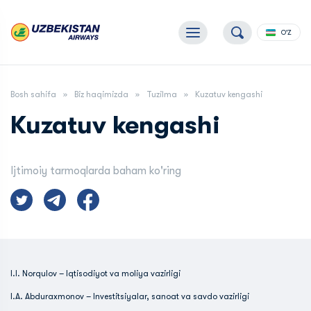
O'Z
Bosh sahifa
Biz haqimizda
Tuzilma
Kuzatuv kengashi
Kuzatuv kengashi
Ijtimoiy tarmoqlarda baham ko'ring
I.I. Norqulov – Iqtisodiyot va moliya vazirligi
I.A. Abduraxmonov – Investitsiyalar, sanoat va savdo vazirligi