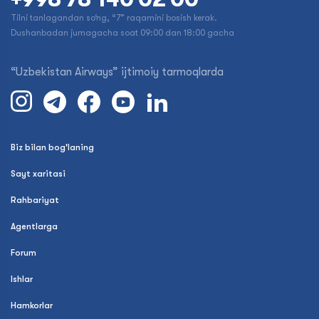
Tilni tanlagandan so‘ng, “7” raqamini bosish kerak.
Dushanbadan jumagacha soat 09:00 dan 18:00 gacha
“Uzbekistan Airways” ijtimoiy tarmoqlarda
Biz bilan bog'laning
Sayt xaritasi
Rahbariyat
Agentlarga
Forum
Ishlar
Hamkorlar