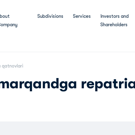
bout
Subdivisions
Services
Investors and
ompany
Shareholders
 qatnovlari
arqandga repatria