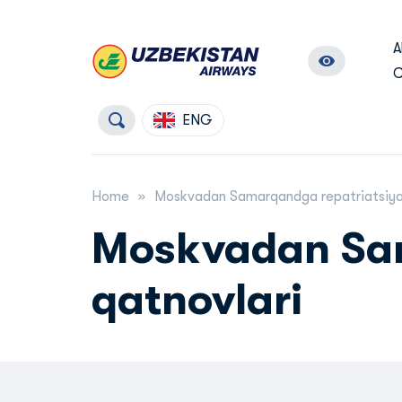
A
C
ENG
Home
Moskvadan Samarqandga repatriatsiya
Moskvadan Sam
qatnovlari