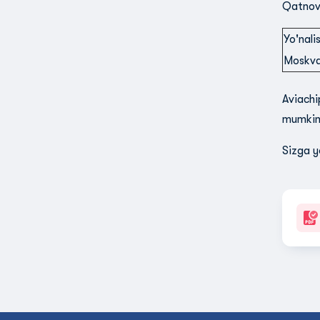
Qatnovl
Yo'nali
Moskva
Aviachi
mumkin
Sizga y