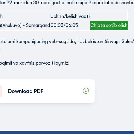
ar 29-martdan 30-aprelgacha haftasiga 2 marotaba dushanba va
sh
Uchish/kelish vaqti
(Vnukuvo) - Samarqand
00:05/06:05
Chipta sotib olish
ptalarni kompaniyaning veb-saytida, "Uzbekistan Airways Sales" o
!
oqimli va xavfsiz parvoz tilaymiz!
Download PDF