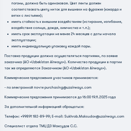
погоны, должна быть одинаковая. Цвет ленты должен
соответствовать цвету ниток для вышивки на фуражке (кокарда и
ветки с листьями);
иметь стойкость к внешним воздействиям (истирание, изгибание,
воздействие солнца, дождя, химчистка и т.п.);
иметь срок эксплуатации не менее 24 месяцев с даты начала
эксплуатации;
иметь индивидуальную упаковку каждой пары.
Поставка продукции должна осуществляться партиями, по заявке
заказчика (АО «Uzbekistan Airways»). Количество продукции в партии
так же определяются Заказчиком (АО «Uzbekistan Airways»).
Коммерческие предложения участников принимаются:
- по электронной почте
purchasing@uzairways.com
Коммерческие предложения принимаются до 16:00 19.11.2025 года
За дополнительной информацией обращаться:
Телефон: +99891 182-89-99; E-mail:
Sukhrob.Maksudov@uzairways.com
Специалист отдела ТМЦ ДЗ Максудов С.С.