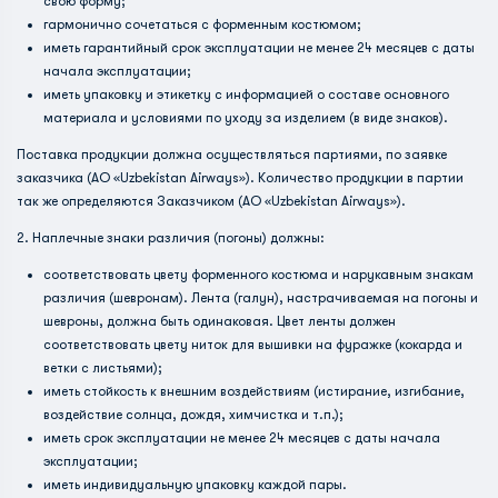
свою форму;
гармонично сочетаться с форменным костюмом;
иметь гарантийный срок эксплуатации не менее 24 месяцев с даты
начала эксплуатации;
иметь упаковку и этикетку с информацией о составе основного
материала и условиями по уходу за изделием (в виде знаков).
Поставка продукции должна осуществляться партиями, по заявке
заказчика (АО «Uzbekistan Airways»). Количество продукции в партии
так же определяются Заказчиком (АО «Uzbekistan Airways»).
2. Наплечные знаки различия (погоны) должны:
соответствовать цвету форменного костюма и нарукавным знакам
различия (шевронам). Лента (галун), настрачиваемая на погоны и
шевроны, должна быть одинаковая. Цвет ленты должен
соответствовать цвету ниток для вышивки на фуражке (кокарда и
ветки с листьями);
иметь стойкость к внешним воздействиям (истирание, изгибание,
воздействие солнца, дождя, химчистка и т.п.);
иметь срок эксплуатации не менее 24 месяцев с даты начала
эксплуатации;
иметь индивидуальную упаковку каждой пары.