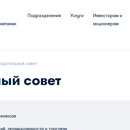
О
Подразделения
Услуги
Инвесторам и
омпании
акционерам
юдательный совет
ый совет
инансов
ий, промышленности и торговли