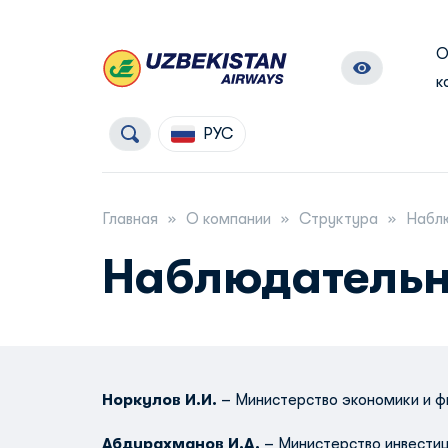
к
РУС
Главная
О компании
Структура
Набл
Наблюдательн
Норкулов И.И.
– Министерство экономики и ф
Абдурахманов И.А.
– Министерство инвестиц