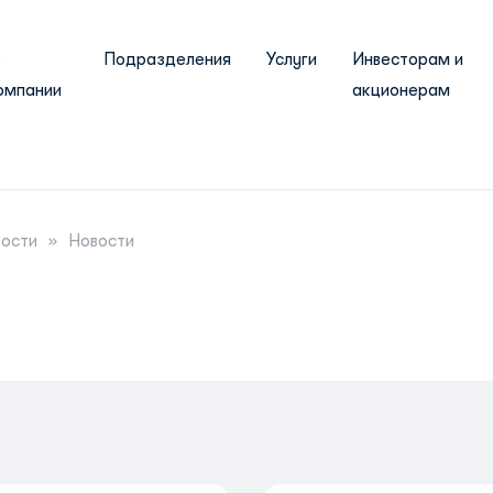
О
Подразделения
Услуги
Инвесторам и
омпании
акционерам
ости
Новости