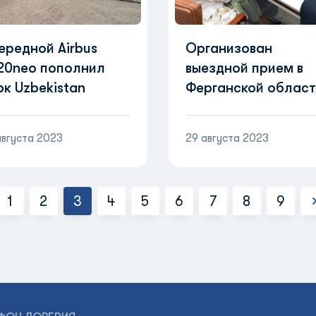
ередной Airbus
Организован
20neo пополнил
выездной прием в
рк Uzbekistan
Ферганской облас
rways
августа 2023
29 августа 2023
1
2
3
4
5
6
7
8
9