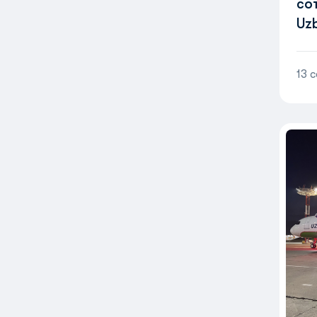
со
Uzb
Lu
13 