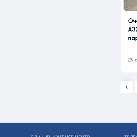
Оч
A3
па
Ai
29 