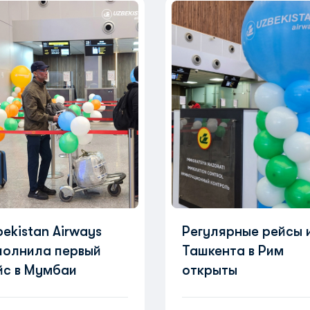
ekistan Airways
Регулярные рейсы 
полнила первый
Ташкента в Рим
йс в Мумбаи
открыты