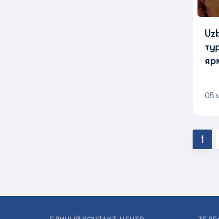
Uzb
ту
яр
20
05 
1