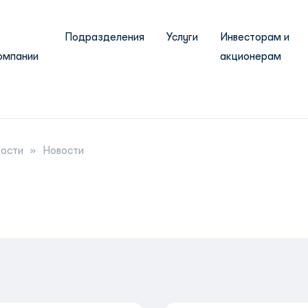
О
Подразделения
Услуги
Инвесторам и
омпании
акционерам
ости
Новости