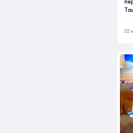
пе
Та
22 