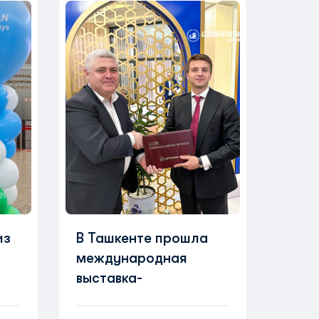
из
В Ташкенте прошла
международная
выставка-
конференция MRO
Central Asia