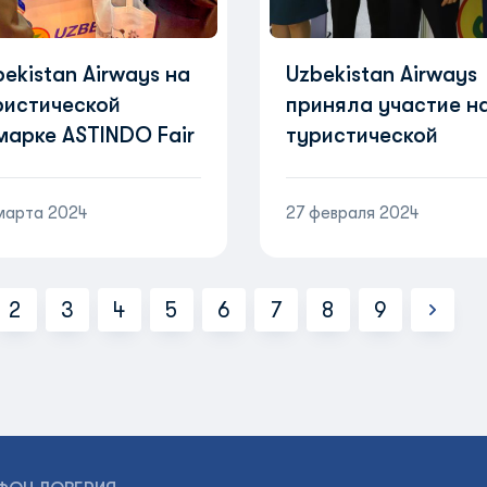
ekistan Airways на
Uzbekistan Airways
ристической
приняла участие н
марке ASTINDO Fair
туристической
24 в Джакарте!
выставке SATTE-202
Дели
марта 2024
27 февраля 2024
2
3
4
5
6
7
8
9