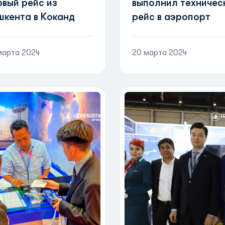
рвый рейс из
выполнил техничес
шкента в Коканд
рейс в аэропорт
Коканд
марта 2024
20 марта 2024