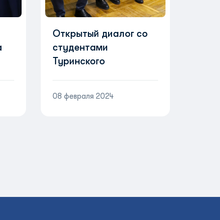
Открытый диалог со
а
студентами
Туринского
4 в
политехнического
университета в
08 февраля 2024
Ташкенте