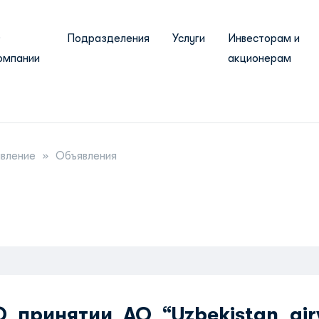
О
Подразделения
Услуги
Инвесторам и
омпании
акционерам
авление
Объявления
О принятии AO “Uzbekistan ai