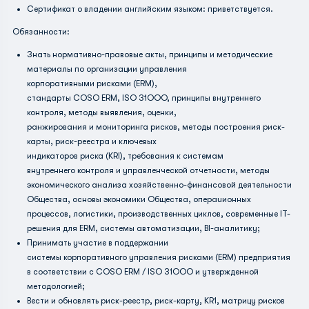
Сертификат о владении английским языком: приветствуется.
Обязанности:
Знать нормативно-правовые акты, принципы и методические
материалы по организации управления
корпоративными рисками (ERM),
стандарты COSO ЕRМ, ISO 31ООО, принципы внутреннего
контроля, методы выявления, оценки,
ранжирования и мониторинга рисков, методы построения риск-
карты, риск-реестра и ключевых
индикаторов риска (КRl), требования к системам
внутреннего контроля и управленческой отчетности, методы
экономического анализа хозяйственно-финансовой деятельности
Общества, основы экономики Общества, операuионных
процессов, логистики, производственных циклов, современные IТ-
решения для ЕRМ, системы автоматизации, ВI-аналитику;
Принимать участие в поддержании
системы корпоративного управления рисками (ЕRМ) предприятия
в соответствии с COSO ЕRМ / ISO 31ООО и утвержденной
методологией;
Вести и обновлять риск-реестр, риск-карту, KR1, матрицу рисков