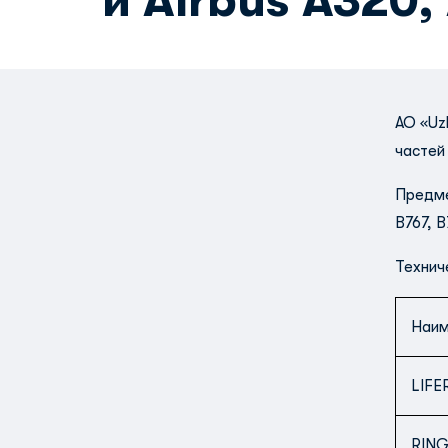
и Airbus A320,
AO «Uz
частей 
Предме
B767, B
Технич
Наим
LIFE
RIN