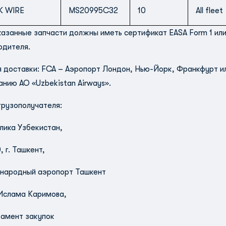
K WIRE
MS20995C32
10
All fleet
азанные запчасти должны иметь сертификат EASA Form 1 или 
одителя.
я доставки: FCA – Аэропорт Лондон, Нью-Йорк, Франкфурт и
анию АО «Uzbekistan Airways».
грузополучателя:
лика Узбекистан,
, г. Ташкент,
ародный аэропорт Ташкент
Ислама Каримова,
амент закупок