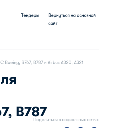
Тендеры
Вернуться на основной
сайт
Boeing, B767, B787 и Airbus A320, A321
для
7, B787
Поделиться в социальных сетях