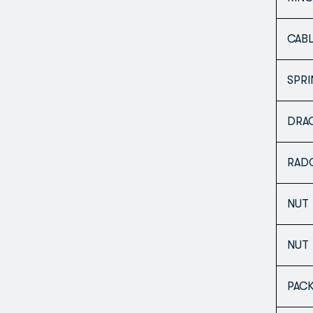
CABL
SPR
DRAG
RAD
NUT
NUT
PAC