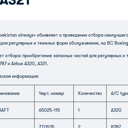
 A321
bekistan airways» объявляет о проведении отбора наилучше
для регулярных и тяжелых форм обслуживания, на ВС Boeing, 
т отбора: приобретение запасных частей для регулярных и 
787 и Airbus A320, A321.
еская информация:
енование
Черт. номер
Количество
A/C typ
RAFT
65025-115
1
A320
G
7T0535
2
B787