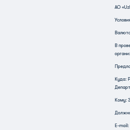
АО «Uzb
Услови
Валюта
В пров
органи
Предло
Куда: 
Департ
Кому: 
Должно
E-mail: