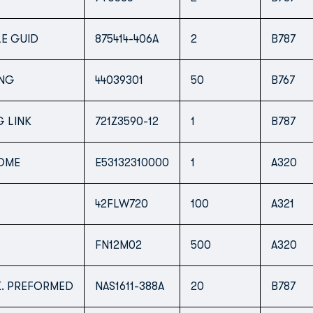
E GUID
875414-406A
2
B787
ING
44039301
50
B767
 LINK
721Z3590-12
1
B787
OME
E53132310000
1
A320
42FLW720
100
A321
FN12M02
500
A320
K. PREFORMED
NAS1611-388А
20
B787