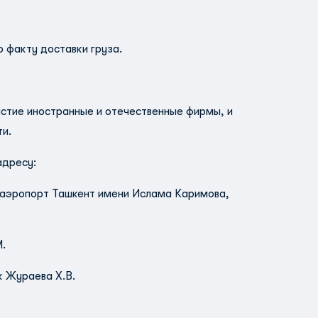
о факту доставки груза.
стие иностранные и отечественные фирмы, и
и.
адресу:
 аэропорт Ташкент имени Ислама Каримова,
Т.М.
к Жураева Х.В.