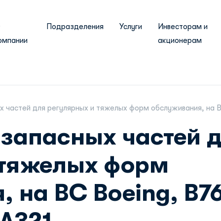
О
Подразделения
Услуги
Инвесторам и
омпании
акционерам
 частей для регулярных и тяжелых форм обслуживания, на ВС 
 запасных частей 
 тяжелых форм
 на ВС Boeing, B76