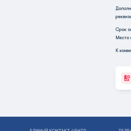
Дополн
реквиз
Срок о
Место 
К комм