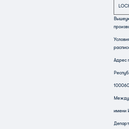
LOC
Вышеук
произв
Услови
распис
Адрес 
Респуб
100060
Междун
имени 
Департ