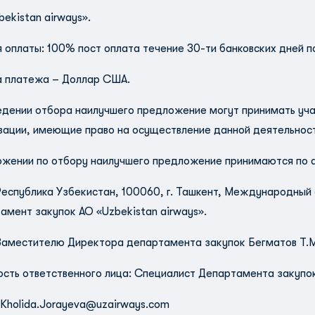
ekistan airways».
я оплаты: 100% пост оплата течение 30-ти банковских дней п
 платежа – Доллар США.
едении отбора наилучшего предложение могут принимать уча
зации, имеющие право на осуществление данной деятельност
жении по отбору наилучшего предложение принимаются по 
Республика Узбекистан, 100060, г. Ташкент, Международный
амент закупок АО «Uzbekistan airways».
Заместителю Директора департамента закупок Бегматов 
сть ответственного лица: Специалист Департамента закупо
Kholida.Jorayeva@uzairways.com