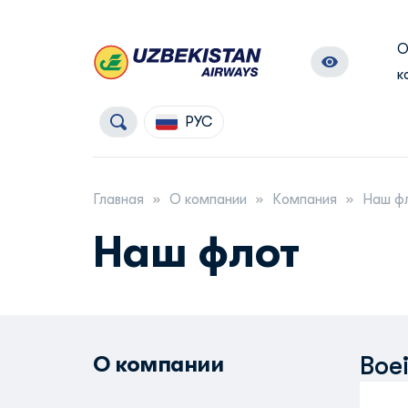
к
РУС
Главная
О компании
Компания
Наш ф
Наш флот
О компании
Boe