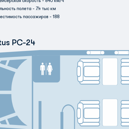
ейсерская скорость - 840 км/ч
льность полета - 7.4 тыс км
естимость пассажиров - 188
atus PC-24