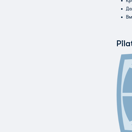
Кр
Да
Вм
Pil