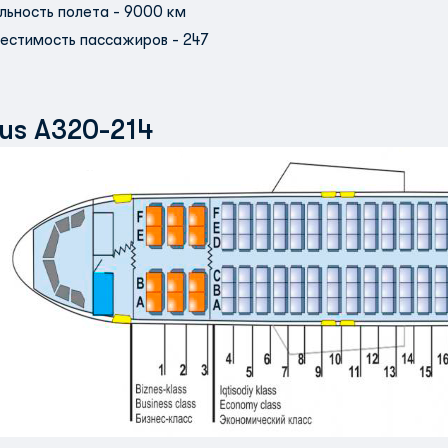
льность полета - 9000 км
естимость пассажиров - 247
bus A320-214