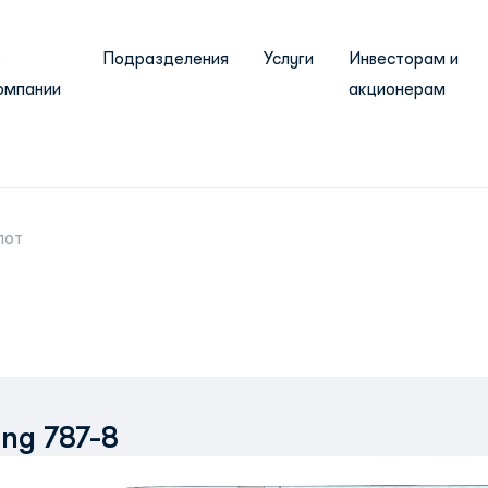
О
Подразделения
Услуги
Инвесторам и
омпании
акционерам
лот
ing 787-8