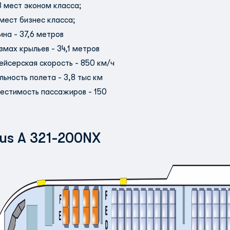
8 мест эконом класса;
 мест бизнес класса;
ина - 37,6 метров
змах крыльев - 34,1 метров
ейсерская скорость - 850 км/ч
льность полета - 3,8 тыс км
естимость пассажиров - 150
bus A 321-200NX