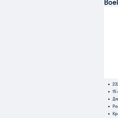
Boe
23
15
Дл
Ра
Кр