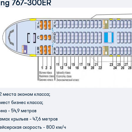
ing 767-300ER
2 места эконом класса;
 мест бизнес класса;
ина - 54,9 метров
змах крыльев - 47,6 метров
ейсерская скорость - 800 км/ч