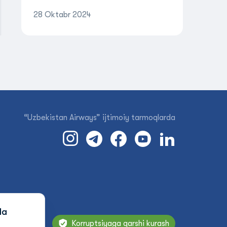
28 Oktabr 2024
“Uzbekistan Airways” ijtimoiy tarmoqlarda
da
Korruptsiyaga qarshi kurash