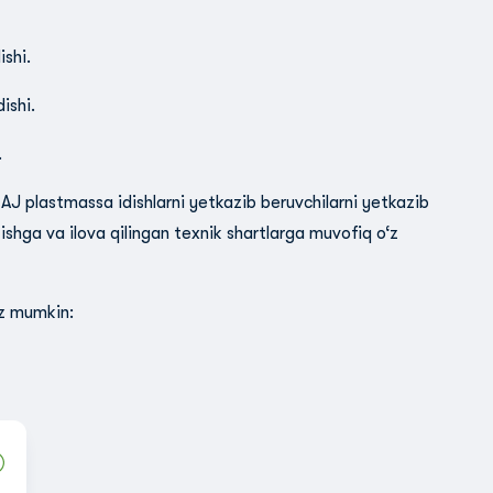
dishi.
dishi.
.
AJ plastmassa idishlarni yetkazib beruvchilarni yetkazib
tishga va ilova qilingan texnik shartlarga muvofiq o‘z
iz mumkin: