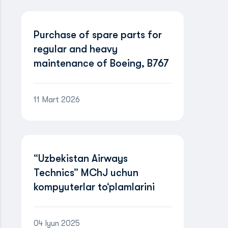
Purchase of spare parts for
regular and heavy
maintenance of Boeing, B767
and Airbus A320 aircraft
11 Mart 2026
“Uzbekistan Airways
Technics” MChJ uchun
kompyuterlar to‘plamlarini
yetkazib berishning
boshlang‘ich qiymat
04 Iyun 2025