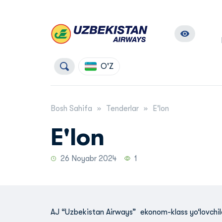
O'Z
Bosh Sahifa
Tenderlar
E'lon
E'lon
26 Noyabr 2024
1
AJ “Uzbekistan Airways” ekonom-klass yo‘lovchil