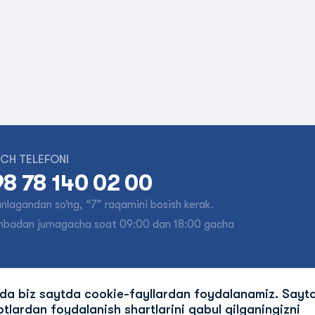
CH TELEFONI
8 78 140 02 00
tanlagandan so‘ng, “7” raqamini bosish kerak.
nbadan jumagacha soat 09:00 dan 18:00 gacha
ida biz saytda cookie-fayllardan foydalanamiz. Sayt
ariyat
Agentlarga
Forum
Ishlar
Hamkorlar
tlardan foydalanish shartlarini qabul qilganingizni