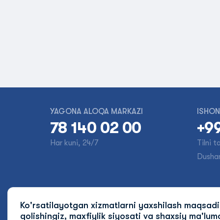
YAGONA ALOQA MARKAZI
ISHON
78 140 02 00
+99
Har kuni, 24/7
Tilni 
Dusha
Ko'rsatilayotgan xizmatlarni yaxshilash maqsad
Biz bilan bog'laning
Sayt xaritasi
Rahb
qolishingiz, maxfiylik siyosati va shaxsiy
ma'lumo