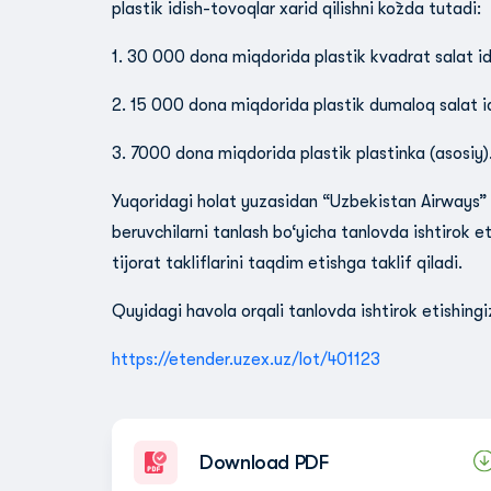
plastik idish-tovoqlar xarid qilishni ko`zda tutadi:
1. 30 000 dona miqdorida plastik kvadrat salat i
2. 15 000 dona miqdorida plastik dumaloq salat i
3. 7000 dona miqdorida plastik plastinka (asosiy)
Yuqoridagi holat yuzasidan “Uzbekistan Airways” 
beruvchilarni tanlash bo‘yicha tanlovda ishtirok e
tijorat takliflarini taqdim etishga taklif qiladi.
Quyidagi havola orqali tanlovda ishtirok etishing
https://etender.uzex.uz/lot/401123
Download PDF