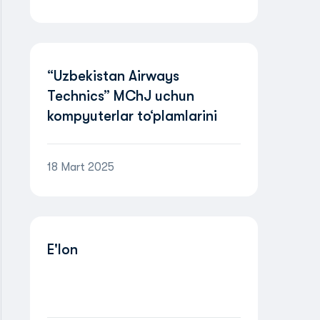
monitoringi E'lon matni
“Uzbekistan Airways
Technics” MChJ uchun
kompyuterlar to‘plamlarini
yetkazib
berishning boshlang‘ich
18 Mart 2025
qiymat monitoringi
E'lon