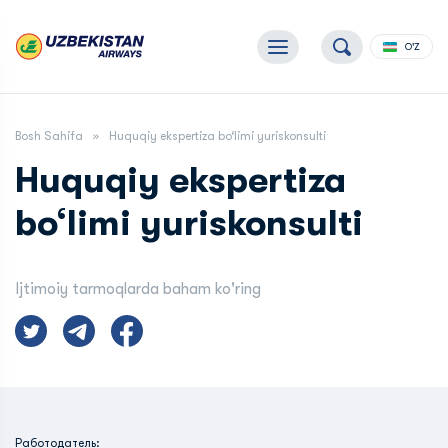
O'Z
Bosh Sahifa
Huquqiy ekspertiza bo‘limi yuriskonsulti
Huquqiy ekspertiza
bo‘limi yuriskonsulti
Ijtimoiy tarmoqlarda baham ko'ring
Работодатель: