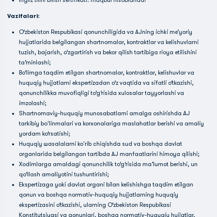
Ingliz tilini bilish sertifikati: maqbul hisoblanadi
Vazifalari:
O‘zbekiston Respubikasi qonunchiligida va AJning ichki me’yoriy
hujjatlarida belgilangan shartnomalar, kontraktlar va kelishuvlarni
tuzish, bajarish, o‘zgartirish va bekor qilish tartibiga rioya etilishini
ta’minlashi;
Bo‘limga taqdim etilgan shartnomalar, kontraktlar, kelishuvlar va
huquqiy hujjatlarni ekspertizadan o‘z vaqtida va sifatli o‘tkazishi,
qonunchilikka muvofiqligi to‘g‘risida xulosalar tayyorlashi va
imzolashi;
Shartnomaviy-huquqiy munosabatlami amalga oshirishda AJ
tarkibiy bo'linmalari va korxonalariga maslahatlar berishi va amaliy
yordam ko‘rsatishi;
Huquqiy шasalalarni ko'rib chiqishda sud va boshqa davlat
organlarida belgilangan tartibda AJ manfaatlarini himoya qilishi;
Xodimlarga amaldagi qonunchilik to‘g‘risida ma’lumot berishi, un
qo‘llash amaliyotini tushuntirishi;
Ekspertizaga yoki davlat organi bilan kelishishga taqdim etilgan
qonun va boshqa normativ-huquqiy hujjatlarning huquqiy
ekspertizasini o‘tkazishi, ularning O‘zbekiston Respubikasi
Konstitutsiyasi va qonunlari, boshqa normativ-huquqiy hujjatlar,