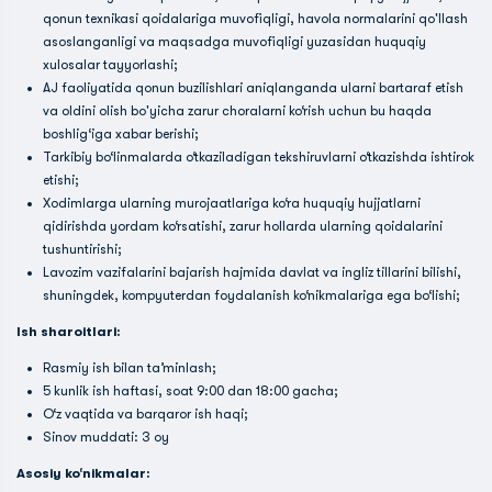
qonun texnikasi qoidalariga muvofiqligi, havola normalarini qo'llash
asoslanganligi va maqsadga muvofiqligi yuzasidan huquqiy
xulosalar tayyorlashi;
AJ faoliyatida qonun buzilishlari aniqlanganda ularni bartaraf etish
va oldini olish bo'yicha zarur choralarni ko‘rish uchun bu haqda
boshlig‘iga xabar berishi;
Tarkibiy bo‘linmalarda o‘tkaziladigan tekshiruvlarni o‘tkazishda ishtirok
etishi;
Xodimlarga ularning murojaatlariga ko‘ra huquqiy hujjatlarni
qidirishda yordam ko‘rsatishi, zarur hollarda ularning qoidalarini
tushuntirishi;
Lavozim vazifalarini bajarish hajmida davlat va ingliz tillarini bilishi,
shuningdek, kompyuterdan foydalanish ko‘nikmalariga ega bo‘lishi;
Ish sharoitlari:
Rasmiy ish bilan ta’minlash;
5 kunlik ish haftasi, soat 9:00 dan 18:00 gacha;
O‘z vaqtida va barqaror ish haqi;
Sinov muddati: 3 oy
Asosiy ko‘nikmalar: