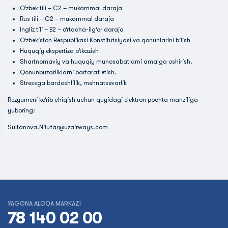
O‘zbek tili – C2 – mukammal daraja
Rus tili – C2 – mukammal daraja
Ingliz tili – B2 – o‘rtacha-ilg‘or daraja
O‘zbekiston Respublikasi Konstitutsiyasi va qonunlarini bilish
Huquqiy ekspertiza o‘tkazish
Shartnomaviy va huquqiy munosabatlarni amalga oshirish.
Qonunbuzarliklarni bartaraf etish.
Stressga bardoshlilik, mehnatsevarlik
Rezyumeni ko‘rib chiqish uchun quyidagi elektron pochta manziliga
yuboring:
Sultanova.Nilufar@uzairways.com
YAGONA ALOQA MARKAZI
78 140 02 00