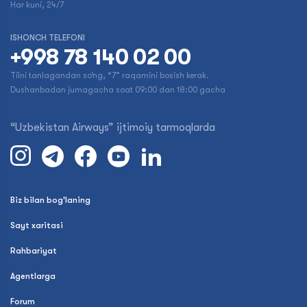
Har kuni, 24/7
ISHONCH TELEFONI
+998 78 140 02 00
Tilni tanlagandan so‘ng, “7” raqamini bosish kerak.
Dushanbadan jumagacha soat 09:00 dan 18:00 gacha
“Uzbekistan Airways” ijtimoiy tarmoqlarda
Biz bilan bog'laning
Sayt xaritasi
Rahbariyat
Agentlarga
Forum