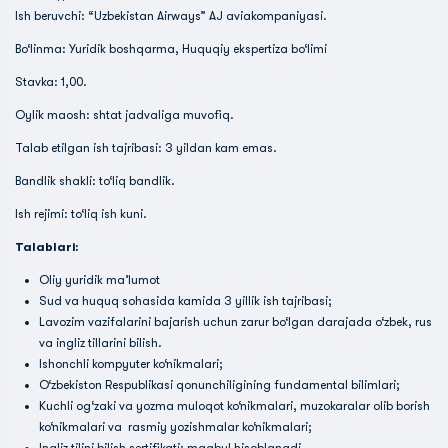
Ish beruvchi: “Uzbekistan Airways” AJ aviakompaniyasi.
Bo‘linma: Yuridik boshqarma, Huquqiy ekspertiza bo‘limi
Stavka: 1,00.
Oylik maosh: shtat jadvaliga muvofiq.
Talab etilgan ish tajribasi: 3 yildan kam emas.
Bandlik shakli: to‘liq bandlik.
Ish rejimi: to‘liq ish kuni.
Talablari:
Oliy yuridik ma’lumot
Sud va huquq sohasida kamida 3 yillik ish tajribasi;
Lavozim vazifalarini bajarish uchun zarur bo‘lgan darajada o‘zbek, rus
va ingliz tillarini bilish.
Ishonchli kompyuter ko‘nikmalari;
O‘zbekiston Respublikasi qonunchiligining fundamental bilimlari;
Kuchli og‘zaki va yozma muloqot ko‘nikmalari, muzokaralar olib borish
ko‘nikmalari va rasmiy yozishmalar ko‘nikmalari;