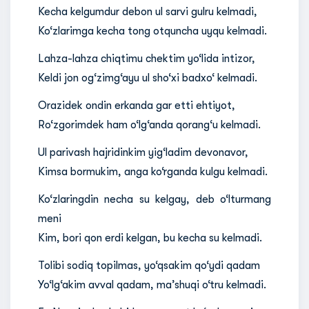
Kecha kelgumdur debon ul sarvi gulru kelmadi,
Ko‘zlarimga kecha tong otquncha uyqu kelmadi.
Lahza-lahza chiqtimu chektim yo‘lida intizor,
Keldi jon og‘zimg‘ayu ul sho‘xi badxo‘ kelmadi.
Orazidek ondin erkanda gar etti ehtiyot,
Ro‘zgorimdek ham o‘lg‘anda qorang‘u kelmadi.
Ul parivash hajridinkim yig‘ladim devonavor,
Kimsa bormukim, anga ko‘rganda kulgu kelmadi.
Ko‘zlaringdin necha su kelgay, deb o‘lturmang
meni
Kim, bori qon erdi kelgan, bu kecha su kelmadi.
Tolibi sodiq topilmas, yo‘qsakim qo‘ydi qadam
Yo‘lg‘akim avval qadam, ma’shuqi o‘tru kelmadi.