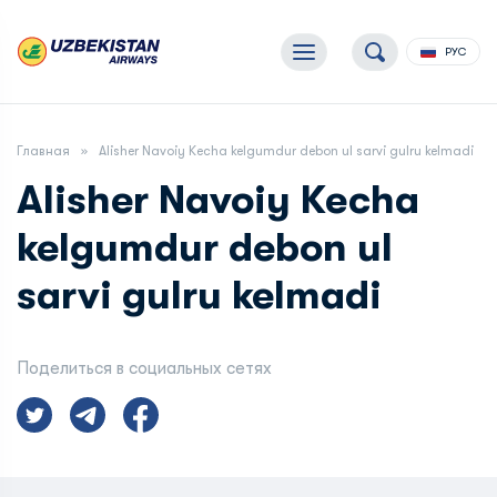
РУС
Главная
Alisher Navoiy Kecha kelgumdur debon ul sarvi gulru kelmadi
Alisher Navoiy Kecha
kelgumdur debon ul
sarvi gulru kelmadi
Поделиться в социальных сетях