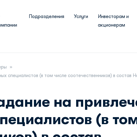
О
Подразделения
Услуги
Инвесторам и
омпании
акционерам
еры
ых специалистов (в том числе соотечественников) в состав 
адание на привлеч
ециалистов (в том
иков) в состав