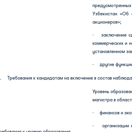
предусмотренны
Узбекистан «Об 
акционеров»;
· заключение сд
коммерческих и н
установленном за
· другие функции
II. Требования к кандидатам на включение в состав наблюда
Уровень образован
магистра в област
· финансов и эко
· организации ав
ребования к уровню образования