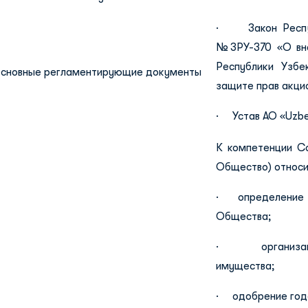
· Закон Респуб
№ЗРУ-370 «О вне
Республики Узбе
сновные регламентирующие документы
защите прав акцио
· Устав АО «Uzbek
К компетенции Со
Общество) относи
· определение п
Общества;
· организация
имущества;
· одобрение годо