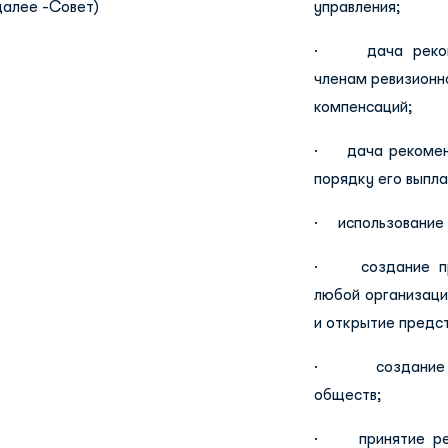
далее -Совет)
управления;
· дача рекоме
членам ревизионн
компенсаций;
· дача рекоменд
порядку его выпла
· использование 
· создание пре
любой организаци
и открытие предс
· создание до
обществ;
· принятие реше