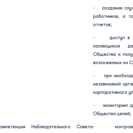
· создание служ
работников, а т
отчетов;
· доступ в уст
касающихся дея
Общества и полу
возложенных на С
· при необходим
независимой орга
корпоративного у
· мониторинг до
Общества целей;
омпетенция Наблюдательного Совета
· контроль ис