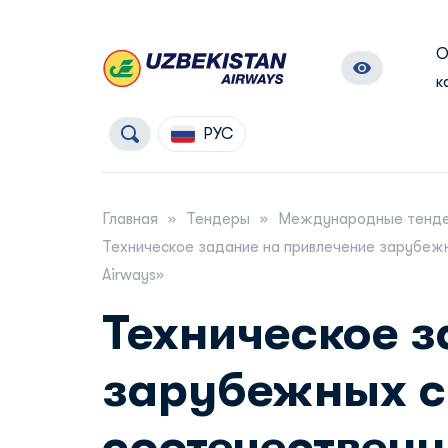
к
РУС
Главная
Тендеры
Международные тенд
Техническое задание на привлечение зарубежн
Airways»
Техническое з
зарубежных сп
соотечественн