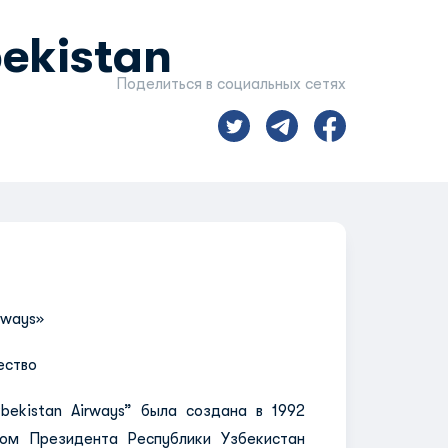
ekistan
Поделиться в социальных сетях
rways»
ество
bekistan Airways” была создана в 1992
зом Президента Республики Узбекистан