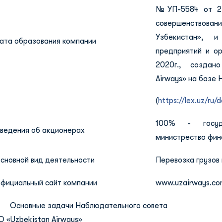
№УП-5584 от 27.
совершенствова
Узбекистан», и
ата образования компании
предприятий и о
2020г., создан
Airways» на базе 
(
https://lex.uz/ru
100% - госуд
ведения об акционерах
министрество фин
сновной вид деятельности
Перевозка грузов
фициальный сайт компании
www.uzairways.c
I. Основные задачи Наблюдательного совета
О «Uzbekistan Airways»