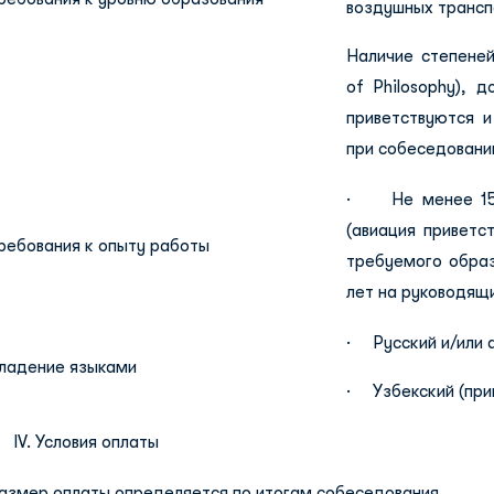
воздушных транспо
Наличие степеней
of Philosophy), до
приветствуются 
при собеседовани
· Не менее 15 л
(авиация приветс
ребования к опыту работы
требуемого образ
лет на руководящ
· Русский и/или а
ладение языками
· Узбекский (прив
 IV. Условия оплаты
азмер оплаты определяется по итогам собеседования.