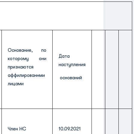
Основание, по
Дата
которому они
наступления
признаются
аффилированнми
оснований
лицами
Член НС
10.09.2021