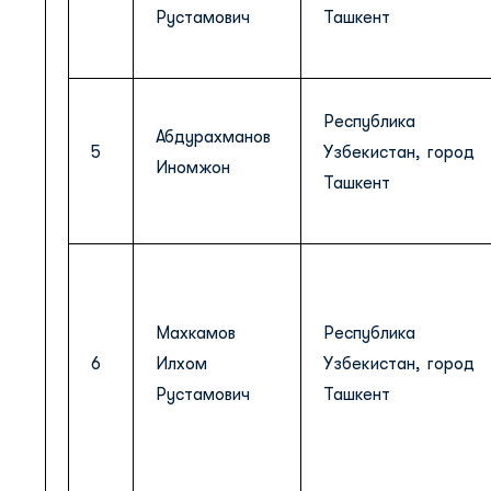
Рустамович
Ташкент
Республика
Абдурахманов
5
Узбекистан, город
Иномжон
Ташкент
Махкамов
Республика
6
Илхом
Узбекистан, город
Рустамович
Ташкент