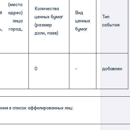
 (место
Количества
ый адрес)
Вид
ценных бумаг
Тип
го лица
ценных
(размер
события
ь, город,
бумаг
доли, паев)
0
-
добавлен
ния в список аффилированных лиц: