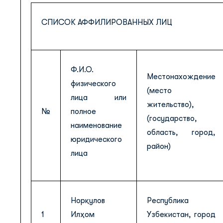
СПИСОК АФФИЛИРОВАННЫХ ЛИЦ
Ф.И.О.
Местонахождение
физического
(место
лица или
жительство),
№
полное
(государство,
наименование
область, город,
юридического
район)
лица
Норқулов
Республика
1
Илҳом
Узбекистан, город