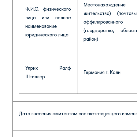
Местонахождение
Ф.И.О. физического
жительство) (почтов
лица или полное
аффилированно
наименование
(государство, област
юридического лица
район)
Улрих Ралф
Германия г. Колн
Штиллер
Дата внесения эмитентом соответствующего измене