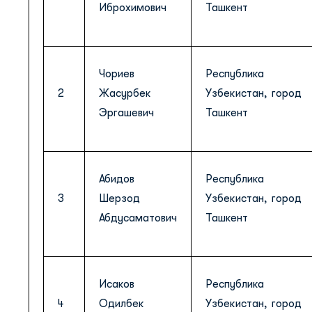
Иброхимович
Ташкент
Чориев
Республика
2
Жасурбек
Узбекистан, город
Эргашевич
Ташкент
Абидов
Республика
3
Шерзод
Узбекистан, город
Абдусаматович
Ташкент
Исаков
Республика
4
Одилбек
Узбекистан, город