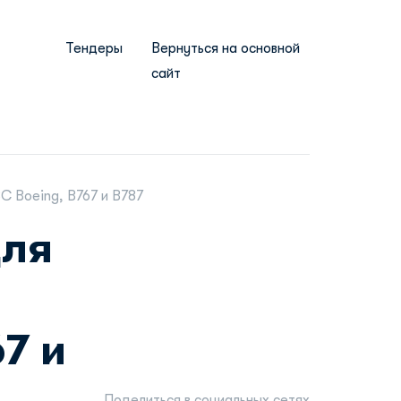
Тендеры
Вернуться на основной
сайт
С Boeing, B767 и B787
для
7 и
Поделиться в социальных сетях