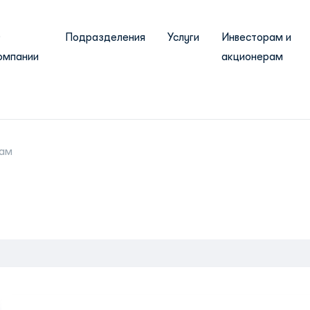
О
Подразделения
Услуги
Инвесторам и
омпании
акционерам
там