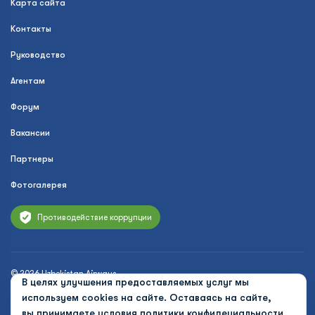
Карта сайта
Контакты
Руководство
Агентам
Форум
Вакансии
Партнеры
Фотогалерея
Противодействие коррупции
© 2026 Uzbekistan Airways
В целях улучшения предоставляемых услуг мы
Политика конфиденциальности
используем cookies на сайте. Оставаясь на сайте,
вы принимаете условия
политики конфидециальности