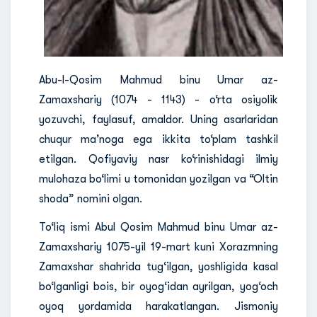
Abu-l-Qosim Mahmud binu Umar az-
Zamaxshariy (1074 - 1143) - o‘rta osiyolik
yozuvchi, faylasuf, amaldor. Uning asarlaridan
chuqur ma’noga ega ikkita to‘plam tashkil
etilgan. Qofiyaviy nasr ko‘rinishidagi ilmiy
mulohaza bo‘limi u tomonidan yozilgan va “Oltin
shoda” nomini olgan.
To‘liq ismi Abul Qosim Mahmud binu Umar az-
Zamaxshariy 1075-yil 19-mart kuni Xorazmning
Zamaxshar shahrida tug‘ilgan, yoshligida kasal
bo‘lganligi bois, bir oyog‘idan ayrilgan, yog‘och
oyoq yordamida harakatlangan. Jismoniy