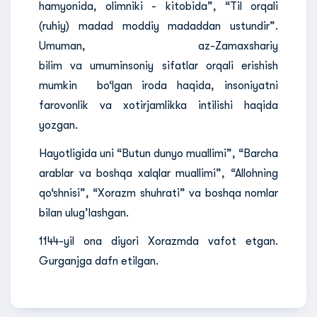
hamyonida, olimniki - kitobida”, “Til orqali
(ruhiy) madad moddiy madaddan ustundir”.
Umuman, az-Zamaxshariy
bilim va umuminsoniy sifatlar orqali erishish
mumkin bo‘lgan iroda haqida, insoniyatni
farovonlik va xotirjamlikka intilishi haqida
yozgan.
Hayotligida uni “Butun dunyo muallimi”, “Barcha
arablar va boshqa xalqlar muallimi”, “Allohning
qo‘shnisi”, “Xorazm shuhrati” va boshqa nomlar
bilan ulug’lashgan.
1144-yil ona diyori Xorazmda vafot etgan.
Gurganjga dafn etilgan.