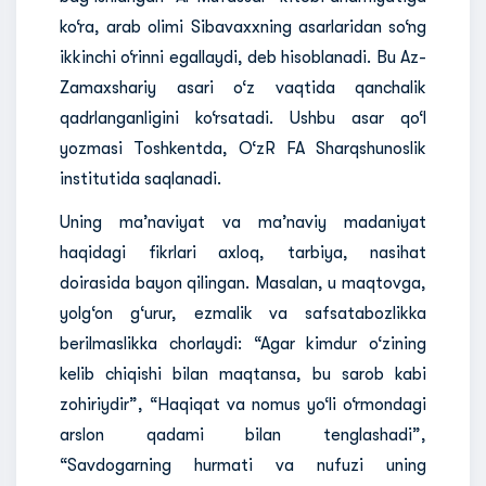
ko‘ra, arab olimi Sibavaxxning asarlaridan so‘ng
ikkinchi o‘rinni egallaydi, deb hisoblanadi. Bu Az-
Zamaxshariy asari o‘z vaqtida qanchalik
qadrlanganligini ko‘rsatadi. Ushbu asar qo‘l
yozmasi Toshkentda, O‘zR FA Sharqshunoslik
institutida saqlanadi.
Uning ma’naviyat va ma’naviy madaniyat
haqidagi fikrlari axloq, tarbiya, nasihat
doirasida bayon qilingan. Masalan, u maqtovga,
yolg‘on g‘urur, ezmalik va safsatabozlikka
berilmaslikka chorlaydi: “Agar kimdur o‘zining
kelib chiqishi bilan maqtansa, bu sarob kabi
zohiriydir”, “Haqiqat va nomus yo‘li o‘rmondagi
arslon qadami bilan tenglashadi”,
“Savdogarning hurmati va nufuzi uning