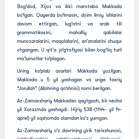
Bog‘dod, Xijoz va ikki marotaba Makkada
bo‘lgan. Qayerda bo‘lmasin, doim ilmiy ishlarini
davom ettirgan, lug‘atni va arab tili
grammatikasini, mahalliy qabilalar
munozaralarini, maqolalarini, an’analarini chuqur
o‘rgangan. U qit’a jo‘g‘rofiyasi bilan bog‘liq turli
ma’lumotlar to‘plagan.
Uning ko‘plab asarlari Makkada yozilgan.
Makkada u 5 yil yashagan va unga faxriy
“Jorulloh” (Allohning qo‘shnisi) nomi berilgan.
Az-Zamaxshariy Makkadan qaytgach, bir necha
yil Xorazmda yashaydi. Hijriy 538-(1144- yil 14-
aprel) yil oqshomda olamdan ko‘z yumgan.
Az-Zamaxshariy o‘z davrining yirik tarixshunosi,