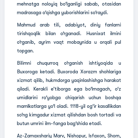
mehnatga noloyiq bo‘lganligi sabab, otasidan
madrasaga o‘qishga yuborishlarini so‘raydi.
Mahmud arab tili, adabiyot, diniy fanlarni
tirishqoqlik bilan o‘rganadi. Husnixat ilmini
o‘rganib, ayrim vaqt mobaynida u orqali pul
topgan.
Bilimni chuqurroq o‘rganish ishtiyoqida u
Buxoroga ketadi. Buxoroda Xorazm shohlariga
xizmat qilib, hukmdorga yaqinlashishga harakat
qiladi. Kerakli e’tiborga ega bo‘lmagach, o‘z
umidlarini ro‘yobga chiqarish uchun boshqa
mamlkatlarga yo‘l oladi. 1118-yil og‘ir kasallikdan
so‘ng kimgadur xizmat qilishdan bosh tortadi va
butun umrini ilm-fanga bag‘shida etadi.
Az-Zamaxshariy Marv, Nishopur, Isfaxon, Shom,