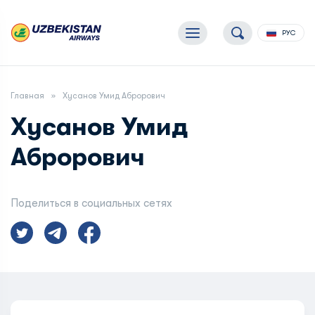
РУС
Главная
Хусанов Умид Аброрович
Хусанов Умид
Аброрович
Поделиться в социальных сетях