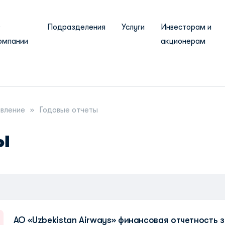
О
Подразделения
Услуги
Инвесторам и
омпании
акционерам
авление
Годовые отчеты
ы
АО «Uzbekistan Airways» финансовая отчетность з