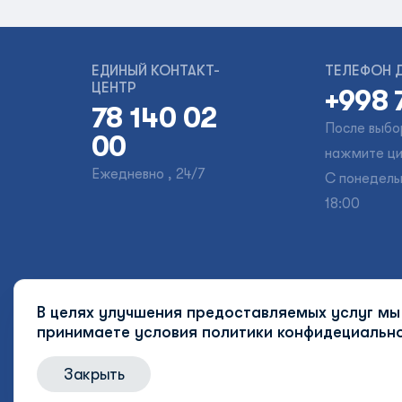
ЕДИНЫЙ КОНТАКТ-
ТЕЛЕФОН 
ЦЕНТР
+998 
78 140 02
После выбо
00
нажмите ци
Ежедневно , 24/7
С понедельн
18:00
Карта сайта
Контакты
Руководство
В целях улучшения предоставляемых услуг мы 
Форум
Вакансии
Партнеры
Фотог
принимаете условия
политики конфидециально
Закрыть
© 2026 Uzbekistan Airways