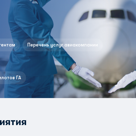
гентам
Перечень услуг авиакомпании
илотов ГА
иятия