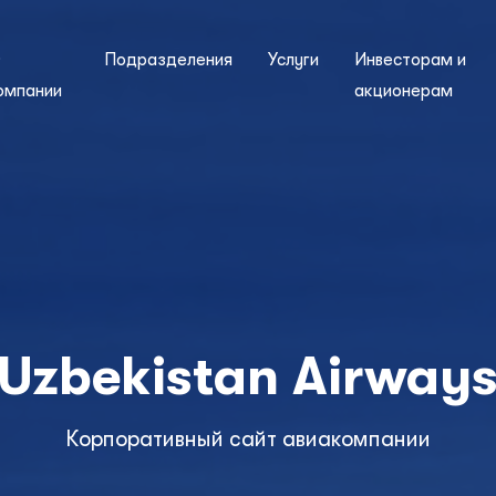
О
Подразделения
Услуги
Инвесторам и
омпании
акционерам
Uzbekistan Airway
Корпоративный сайт авиакомпании