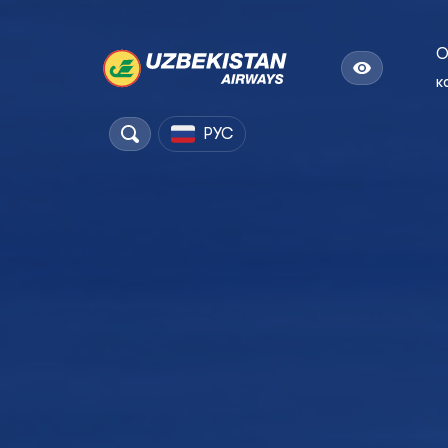
к
РУС