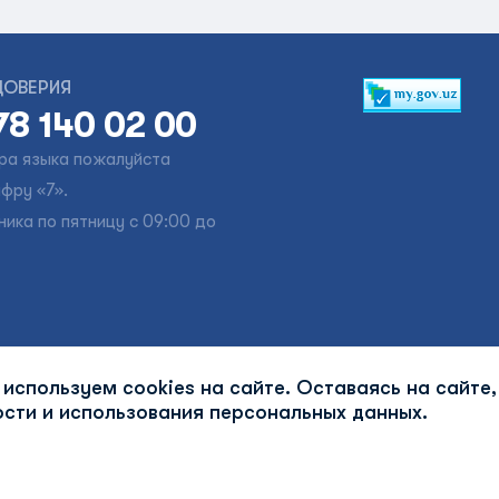
ДОВЕРИЯ
78 140 02 00
ра языка пожалуйста
фру «7».
ика по пятницу с 09:00 до
Агентам
используем cookies на сайте. Оставаясь на сайте,
Противодействие коррупции
алерея
сти и использования персональных данных.
Политика конфиде