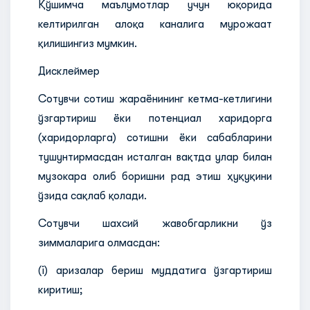
Қўшимча маълумотлар учун юқорида
келтирилган алоқа каналига мурожаат
қилишингиз мумкин.
Дисклеймер
Сотувчи сотиш жараёнининг кетма-кетлигини
ўзгартириш ёки потенциал харидорга
(харидорларга) сотишни ёки сабабларини
тушунтирмасдан исталган вақтда улар билан
музокара олиб боришни рад этиш ҳуқуқини
ўзида сақлаб қолади.
Сотувчи шахсий жавобгарликни ўз
зиммаларига олмасдан:
(i) аризалар бериш муддатига ўзгартириш
киритиш;