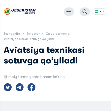
O'Z
Bosh sahifa
Tenderlar
Xalqaro tenderlar
Aviatsiya texnikasi sotuvga qoʻyiladi
Aviatsiya texnikasi
sotuvga qoʻyiladi
Ijtimoiy tarmoqlarda baham ko'ring