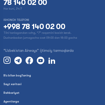
78 140 02 00
Har kuni, 24/7
ISHONCH TELEFONI
+998 78 140 02 00
Tilni tanlagandan so‘ng, “7” raqamini bosish kerak.
Dushanbadan jumagacha soat 09:00 dan 18:00 gacha
“Uzbekistan Airways” ijtimoiy tarmoqlarda
Biz bilan bog'laning
Sayt xaritasi
Rahbariyat
Agentlarga