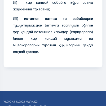
(ii) ҳар қандай сабабга кўра сотиш
жараёнини тўхтатиш;
(iii) исталган вақтда ва сабабларни
тушунтирмасдан Битимга тааллуқли бўлган
ҳар қандай потенциал харидор (харидорлар)
билан ҳар қандай муҳокама ва
музокараларни тугатиш ҳуқуқларини ўзида
сақлаб қолади.
YAGONA ALOQA MARKAZI