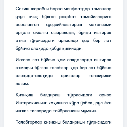
Сотиш жараёни барча манфаатдор томонлар
учун очиқ бўлган рақобат тамойилларига
асосланган хусусийлаштириш механизми
орқали амалга оширилади, бунда иштирок
этиш тўғрисидаги аризалар ҳар бир лот
бўйича алоҳида қабул қилинади.
Иккала лот бўйича ҳам савдоларда иштирок
этмоқчи бўлган талабгор ҳар бир лот бўйича
алоҳида-алоҳида аризалар топшириши
лозим.
Қизиқиш билдириш тўғрисидаги ариза
Иштирокчининг хоҳишига кўра ўзбек, рус ёки
инглиз тилларида тайёрланиши мумкин.
Талабгорлар қизиқиш билдириши тўғрисидаги