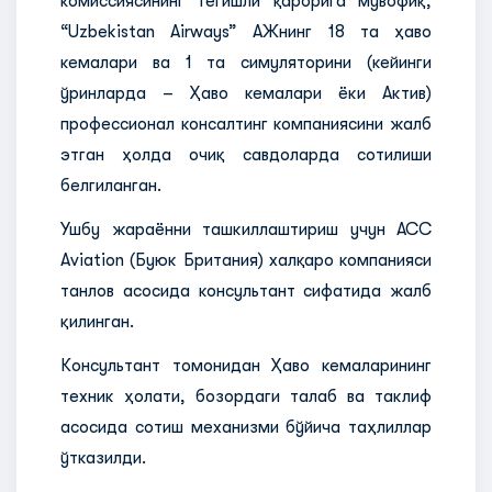
комиссиясининг тегишли қарорига мувофиқ,
“Uzbekistan Airways” АЖнинг 18 та ҳаво
кемалари ва 1 та симуляторини (кейинги
ўринларда – Ҳаво кемалари ёки Актив)
профессионал консалтинг компаниясини жалб
этган ҳолда очиқ савдоларда сотилиши
белгиланган.
Ушбу жараённи ташкиллаштириш учун ACC
Aviation (Буюк Британия) халқаро компанияси
танлов асосида консультант сифатида жалб
қилинган.
Консультант томонидан Ҳаво кемаларининг
техник ҳолати, бозордаги талаб ва таклиф
асосида сотиш механизми бўйича таҳлиллар
ўтказилди.