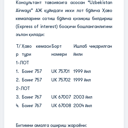
Консультант тавсиясига асосан “Uzbekistan
Airways” АЖ қуйидаги икки лот бўйича Ҳаво
кемаларини сотиш бўйича қизиқиш билдириш
(Express of interest) босқичи бошланганлигини
эълон қилади:
Т/
Ҳаво кемаси
Борт
Ишлаб чиқарилган
р
тури
номери
йили
1-ЛОТ
1.
Боинг 757
UK 75701
1999 йил
2.
Боинг 757
UK 75702
1999 йил
2-ЛОТ
3.
Боинг 767
UK 67007
2003 йил
4.
Боинг 767
UK 67008
2004 йил
Битимни амалга ошириш жараёни: