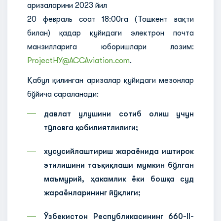
аризаларини 2023 йил
20 февраль соат 18:00га (Тошкент вақти
билан) қадар қуйидаги электрон почта
манзилларига юборишлари лозим:
ProjectHY@ACCAviation.com
.
Қабул қилинган аризалар қуйидаги мезонлар
бўйича сараланади:
давлат улушини сотиб олиш учун
тўловга қобилиятлилиги;
хусусийлаштириш жараёнида иштирок
этилишини таъқиқлаши мумкин бўлган
маъмурий, ҳакамлик ёки бошқа суд
жараёнларининг йўқлиги;
Ўзбекистон Республикасининг 660-II-