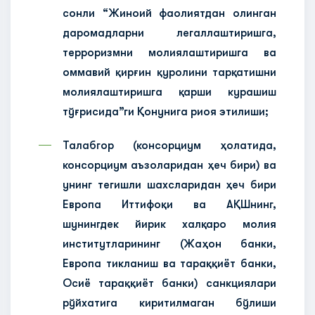
сонли “Жиноий фаолиятдан олинган
даромадларни легаллаштиришга,
терроризмни молиялаштиришга ва
оммавий қирғин қуролини тарқатишни
молиялаштиришга қарши курашиш
тўғрисида”ги Қонунига риоя этилиши;
Талабгор (консорциум ҳолатида,
консорциум аъзоларидан ҳеч бири) ва
унинг тегишли шахсларидан ҳеч бири
Европа Иттифоқи ва АҚШнинг,
шунингдек йирик халқаро молия
институтларининг (Жаҳон банки,
Европа тикланиш ва тараққиёт банки,
Осиё тараққиёт банки) санкциялари
рўйхатига киритилмаган бўлиши