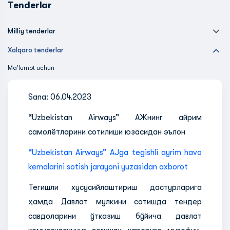
Tenderlar
Milliy tenderlar
Xalqaro tenderlar
Ma'lumot uchun
Sana: 06.04.2023
“Uzbekistan Airways” АЖнинг айрим
самолётларини сотилиши юзасидан эълон
“Uzbekistan Airways” AJga tegishli ayrim havo
kemalarini sotish jarayoni yuzasidan axborot
Тегишли хусусийлаштириш дастурларига
ҳамда Давлат мулкини сотишда тендер
савдоларини ўтказиш бўйича давлат