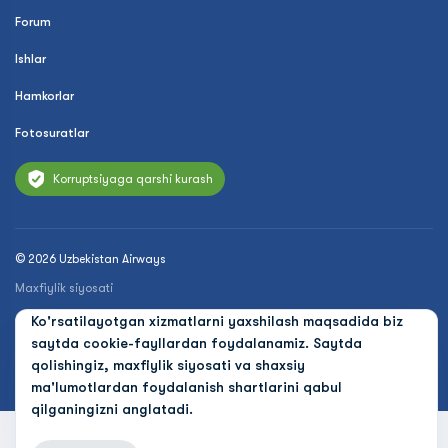
Forum
Ishlar
Hamkorlar
Fotosuratlar
Korruptsiyaga qarshi kurash
© 2026 Uzbekistan Airways
Maxfiylik siyosati
Ko'rsatilayotgan xizmatlarni yaxshilash maqsadida biz
Ommaviy oferta
saytda cookie-fayllardan foydalanamiz. Saytda
Cookies
qolishingiz, maxfiylik siyosati va shaxsiy
ma'lumotlardan foydalanish shartlarini qabul
qilganingizni anglatadi.