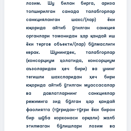
лозим. Шу билан бирга, ариза
топширилган санада талабгорлар
санкцияланган шахс/(лар) ёки
юқорида айтиб ўтилган санкция
органлари томонидан ҳар қандай иш
ёки тергов объекти/(лар) бўлмаслиги
керак. Шунингдек, талабгорлар
(консорциум ҳолатида, консорциум
аъзоларидан ҳеч бири) ва унинг
тегишли шахсларидан ҳеч бири
юқорида айтиб ўтилган муассасалар
ва давлатларнинг санкциялар
режимига зид бўлган ҳар қандай
фаолиятга (тўғридан-тўғри ёки бирон
бир шўба корхонаси орқали) жалб
этилмаган бўлишлари лозим ва