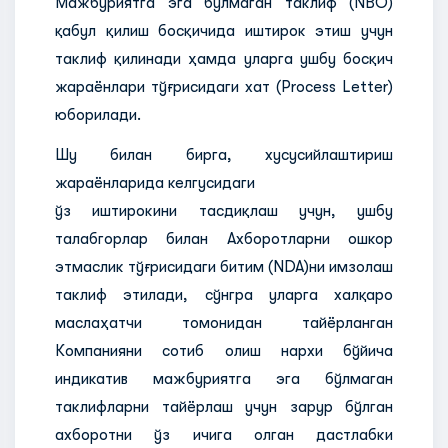
Мажбуриятга эга бўлмаган таклиф (NBO)
қабул қилиш босқичида иштирок этиш учун
таклиф қилинади ҳамда уларга ушбу босқич
жараёнлари тўғрисидаги хат (Process Letter)
юборилади.
Шу билан бирга, хусусийлаштириш
жараёнларида келгусидаги
ўз иштирокини тасдиқлаш учун, ушбу
талабгорлар билан Ахборотларни ошкор
этмаслик тўғрисидаги битим (NDA)ни имзолаш
таклиф этилади, сўнгра уларга халқаро
маслаҳатчи томонидан тайёрланган
Компанияни сотиб олиш нархи бўйича
индикатив мажбуриятга эга бўлмаган
таклифларни тайёрлаш учун зарур бўлган
ахборотни ўз ичига олган дастлабки