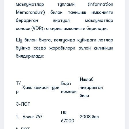
маълумотлар тўплами (Information
Memorandum) билан танишиш имконияти
берадиган виртуал маълумотлар
хонаси (VDR) га кириш имконияти берилади.
Шу билан бирга, келгусида қуйидаги лотлар
бўйича савдо жараёнлари эълон қилиниши
билдирилади:
Ишлаб
Т/
Борт
Ҳаво кемаси тури
чиқарилган
р
номери
йили
3-ЛОТ
UK
1.
Боинг 767
2008 йил
67000