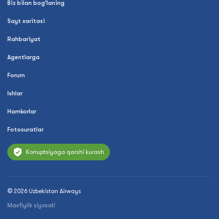
Biz bilan bog'laning
Sayt xaritasi
Rahbariyat
Agentlarga
Forum
Ishlar
Hamkorlar
Fotosuratlar
Korruptsiyaga qarshi kurash
© 2026 Uzbekistan Airways
Maxfiylik siyosati