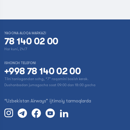
YAGONA ALOQA MARKAZI
78 140 02 00
Har kuni, 24/7
ISHONCH TELEFONI
+998 78 140 02 00
Tilni tanlagandan so‘ng, “7” raqamini bosish kerak.
Dushanbadan jumagacha soat 09:00 dan 18:00 gacha
“Uzbekistan Airways” ijtimoiy tarmoqlarda