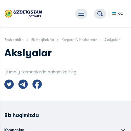
O'Z
Bosh sahifa
Biz haqimizda
Korporativ boshqaruv
Aksiyalar
Aksiyalar
Ijtimoiy tarmoqlarda baham ko'ring
Biz haqimizda
Kompaniya