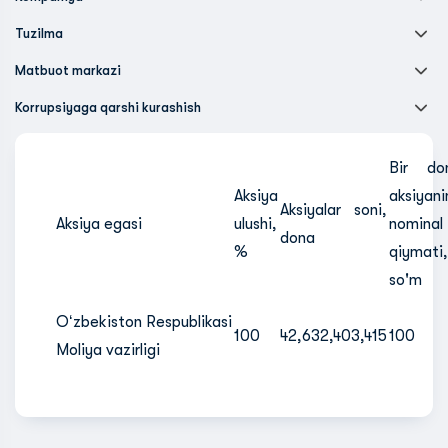
Tuzilma
Matbuot markazi
Korrupsiyaga qarshi kurashish
Bir do
Aksiya
aksiyani
Aksiyalar soni,
Aksiya egasi
ulushi,
nominal
dona
%
qiymati,
so'm
Oʻzbekiston Respublikasi
100
42,632,403,415
100
Moliya vazirligi