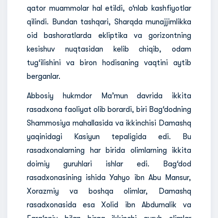
qator muammolar hal etildi, o‘nlab kashfiyotlar
qilindi. Bundan tashqari, Sharqda munajjimlikka
oid bashoratlarda ekliptika va gorizontning
kesishuv nuqtasidan kelib chiqib, odam
tug‘ilishini va biron hodisaning vaqtini aytib
berganlar.
Abbosiy hukmdor Ma’mun davrida ikkita
rasadxona faoliyat olib borardi, biri Bag‘dodning
Shammosiya mahallasida va ikkinchisi Damashq
yaqinidagi Kasiyun tepaligida edi. Bu
rasadxonalarning har birida olimlarning ikkita
doimiy guruhlari ishlar edi. Bag‘dod
rasadxonasining ishida Yahyo ibn Abu Mansur,
Xorazmiy va boshqa olimlar, Damashq
rasadxonasida esa Xolid ibn Abdumalik va