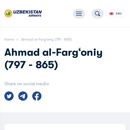
ENG
Home
Ahmad al-Farg‘oniy (797 - 865)
Ahmad al-Farg‘oniy
(797 - 865)
Share on social media