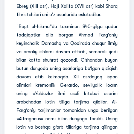
Ebrey (XIII asr), Hoji Xalifa (XVII asr) kabi Sharq
fihristchilari uni o‘z asarlarida eslatadilar.
"Bayt ul-hikma"da taxminan 840-yilga qadar
tadqiqotlar olib borgan Ahmad Farg‘oniy
keyinchalik Damashq va Qoxirada chuqur ilmiy
va amaliy ishlarni davom ettirib, samarali ijodi
bilan katta shuhrat qozondi. O‘shandan buyon
butun dunyoda uning asarlariga bo‘lgan qiziqish
davom etib kelmoqda. XII asrdayoq ispan
olimlari kremonlik Gerardo, sevilyalik Ioann
uning «Yulduzlar ilmi usuli kitob»i asarini
arabchadan lotin tiliga tarjima qildilar. Al-
Farg‘oniy tarjimonlar tomonidan unga berilgan
«Alfraganus» nomi bilan dunyoga tanildi. Uning
lotin va boshqa g‘arb tillariga tarjima qilingan