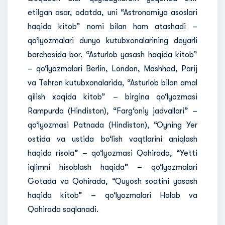
etilgan asar, odatda, uni “Astronomiya asoslari
haqida kitob” nomi bilan ham atashadi –
qo‘lyozmalari dunyo kutubxonalarining deyarli
barchasida bor. “Asturlob yasash haqida kitob”
– qo‘lyozmalari Berlin, London, Mashhad, Parij
va Tehron kutubxonalarida, “Asturlob bilan amal
qilish xaqida kitob” – birgina qo‘lyozmasi
Rampurda (Hindiston), “Farg‘oniy jadvallari” –
qo‘lyozmasi Patnada (Hindiston), “Oyning Yer
ostida va ustida bo‘lish vaqtlarini aniqlash
haqida risola” – qo‘lyozmasi Qohirada, “Yetti
iqlimni hisoblash haqida” – qo‘lyozmalari
Gotada va Qohirada, “Quyosh soatini yasash
haqida kitob” – qo‘lyozmalari Halab va
Qohirada saqlanadi.