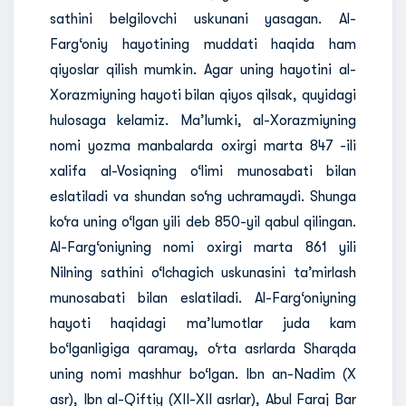
sathini belgilovchi uskunani yasagan. Al-
Farg‘oniy hayotining muddati haqida ham
qiyoslar qilish mumkin. Agar uning hayotini al-
Xorazmiyning hayoti bilan qiyos qilsak, quyidagi
hulosaga kelamiz. Ma’lumki, al-Xorazmiyning
nomi yozma manbalarda oxirgi marta 847 -ili
xalifa al-Vosiqning o‘limi munosabati bilan
eslatiladi va shundan so‘ng uchramaydi. Shunga
ko‘ra uning o‘lgan yili deb 850-yil qabul qilingan.
Al-Farg‘oniyning nomi oxirgi marta 861 yili
Nilning sathini o‘lchagich uskunasini ta’mirlash
munosabati bilan eslatiladi. Al-Farg‘oniyning
hayoti haqidagi ma’lumotlar juda kam
bo‘lganligiga qaramay, o‘rta asrlarda Sharqda
uning nomi mashhur bo‘lgan. Ibn an-Nadim (X
asr), Ibn al-Qiftiy (XII-XII asrlar), Abul Faraj Bar