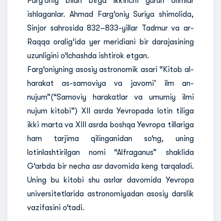
Farg‘oniy bilan birga ikkinchi guruh olimlar
ishlaganlar. Ahmad Farg‘oniy Suriya shimolida,
Sinjor sahrosida 832–833-yillar Tadmur va ar-
Raqqa oralig‘ida yer meridiani bir darajasining
uzunligini o‘lchashda ishtirok etgan.
Farg‘oniyning asosiy astronomik asari “Kitob al-
harakat as-samoviya va javomi’ ilm an-
nujum”(“Samoviy harakatlar va umumiy ilmi
nujum kitobi”) XII asrda Yevropada lotin tiliga
ikki marta va XIII asrda boshqa Yevropa tillariga
ham tarjima qilinganidan so‘ng, uning
lotinlashtirilgan nomi “Alfraganus” shaklida
G‘arbda bir necha asr davomida keng tarqaladi.
Uning bu kitobi shu asrlar davomida Yevropa
universitetlarida astronomiyadan asosiy darslik
vazifasini o‘tadi.