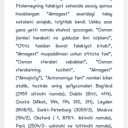
Ptolemeyning falakiyot sohasida asosiy qomus
hisoblangan "Almagast" asaridagi talay
xatolarni aniqlab, to‘g‘rilab berdi. Ushbu asar
yana yetti nomda shuhrat qozongan. "Osmon
jismlari harakati va yulduzlar ilmi to‘plami",
"O‘ttiz fasldan iborat falakiyot kitobi",
"Almagest" muqaddimasi uchun o‘ttizta fasl",
"Osmon sferalari sabablari", "Osmon
sferalarining tuzilishi", "Almagest"
("Almajistiy"), "Astronomiya fani" nomlari bilan
atalib, hozirda uning qo‘lyozmalari Bag‘dod
(2959 oltinchi nomda), Dublin (Bitti, 4114),
Qoxira (Mikat, 944, 194, 310, 311), Leyden
(8418/5), Sankt-Peterburg (3059/3), Moskva
(154/2), Oksford ( 1, 879/1- ikkinchi nomda),
Parij (2504/3- uchinchi va to‘rtinchi nomda),