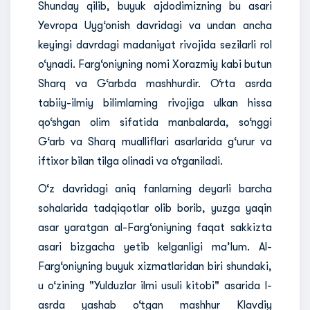
Shunday qilib, buyuk ajdodimizning bu asari
Yevropa Uyg‘onish davridagi va undan ancha
keyingi davrdagi madaniyat rivojida sezilarli rol
o‘ynadi. Farg‘oniyning nomi Xorazmiy kabi butun
Sharq va G‘arbda mashhurdir. O‘rta asrda
tabiiy-ilmiy bilimlarning rivojiga ulkan hissa
qo‘shgan olim sifatida manbalarda, so‘nggi
G‘arb va Sharq mualliflari asarlarida g‘urur va
iftixor bilan tilga olinadi va o‘rganiladi.
O‘z davridagi aniq fanlarning deyarli barcha
sohalarida tadqiqotlar olib borib, yuzga yaqin
asar yaratgan al-Farg‘oniyning faqat sakkizta
asari bizgacha yetib kelganligi ma’lum. Al-
Farg‘oniyning buyuk xizmatlaridan biri shundaki,
u o‘zining "Yulduzlar ilmi usuli kitobi" asarida I-
asrda yashab o‘tgan mashhur Klavdiy