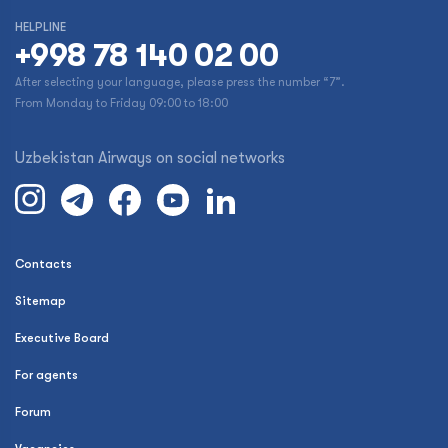
HELPLINE
+998 78 140 02 00
After selecting your language, please press the number “7”.
From Monday to Friday 09:00 to 18:00
Uzbekistan Airways on social networks
Contacts
Sitemap
Executive Board
For agents
Forum