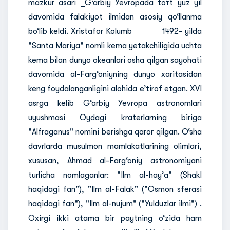
mazkur asari _G‘arbiy Yevropada to‘rt yuz yil
davomida falakiyot ilmidan asosiy qo‘llanma
bo‘lib keldi. Xristafor Kolumb 1492- yilda
"Santa Mariya" nomli kema yetakchiligida uchta
kema bilan dunyo okeanlari osha qilgan sayohati
davomida al-Farg‘oniyning dunyo xaritasidan
keng foydalanganligini alohida e’tirof etgan. XVI
asrga kelib G‘arbiy Yevropa astronomlari
uyushmasi Oydagi kraterlarning biriga
"Alfraganus" nomini berishga qaror qilgan. O‘sha
davrlarda musulmon mamlakatlarining olimlari,
xususan, Ahmad al-Farg‘oniy astronomiyani
turlicha nomlaganlar: "Ilm al-hay’a" (Shakl
haqidagi fan"), "Ilm al-Falak" ("Osmon sferasi
haqidagi fan"), "Ilm al-nujum" ("Yulduzlar ilmi") .
Oxirgi ikki atama bir paytning o‘zida ham