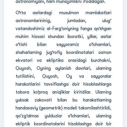
astronomiyani, ham munajjimlikni ifodalagan.
O‘rta asrlardagi musulmon mamlakatlari
astronomlarininig, jumladan, ulug‘
vatandoshimiz al-Farg‘oniyning fanga qo‘shgan
muhim hissasi shundan iboratki, yillar, asrlar
o‘tishi bilan sayyoramiz o‘lchamlari,
shaharlarning jug‘rofiy koordinatalari osmon
ekvatori va ekliptika orasidagi burchakni,
Quyosh, Oyning aylanish davrlari, ularning
tutilishini, Quyosh, Oy va sayyoralar
harakatlarini tavsiflashga doir hisoblashlarga
tobora ko‘proq aniqliklar kiritdilar. Ularning
yuksak zakovati bilan bu harakatlarning
handasaviy (geometrik) modeli takomilashtirildi,
qo‘zg‘almas yulduzlar o‘lchamlari, ularning
ekliptik koordinatalarini hisoblashga doir bir