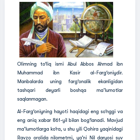
Olimning to‘liq ismi Abul Abbos Ahmad ibn
Muhammad ibn Kasir al-Farg‘oniydir.
Manbalarda uning farg‘onalik ekanligidan
tashqari deyarli boshqa ma’lumotlar
saqlanmagan.
Al-Farg‘oniyning hayoti haqidagi eng so‘nggi va
eng aniq xabar 861-yil bilan bog‘lanadi. Mavjud
ma’lumotlarga ko‘ra, u shu yili Qohira yaqinidagi
Ravzo orolida nilometrni, ya’ni Nil daryosi suv