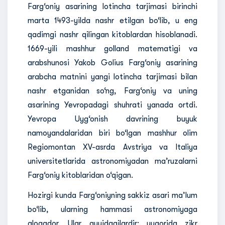
Farg‘oniy asarining lotincha tarjimasi birinchi
marta 1493-yilda nashr etilgan bo‘lib, u eng
qadimgi nashr qilingan kitoblardan hisoblanadi.
1669-yili mashhur golland matematigi va
arabshunosi Yakob Golius Farg‘oniy asarining
arabcha matnini yangi lotincha tarjimasi bilan
nashr etganidan so‘ng, Farg‘oniy va uning
asarining Yevropadagi shuhrati yanada ortdi.
Yevropa Uyg‘onish davrining buyuk
namoyandalaridan biri bo‘lgan mashhur olim
Regiomontan XV-asrda Avstriya va Italiya
universitetlarida astronomiyadan ma’ruzalarni
Farg‘oniy kitoblaridan o‘qigan.
Hozirgi kunda Farg‘oniyning sakkiz asari ma’lum
bo‘lib, ularning hammasi astronomiyaga
aloqador. Ular quyidagilardir: yuqorida zikr