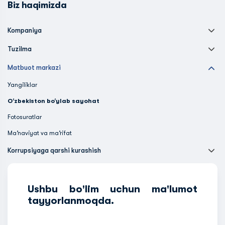
Biz haqimizda
Kompaniya
Tuzilma
Matbuot markazi
Yangiliklar
O‘zbekiston bo‘ylab sayohat
Fotosuratlar
Ma’naviyat va ma’rifat
Korrupsiyaga qarshi kurashish
Ushbu bo'lim uchun ma'lumot
tayyorlanmoqda.