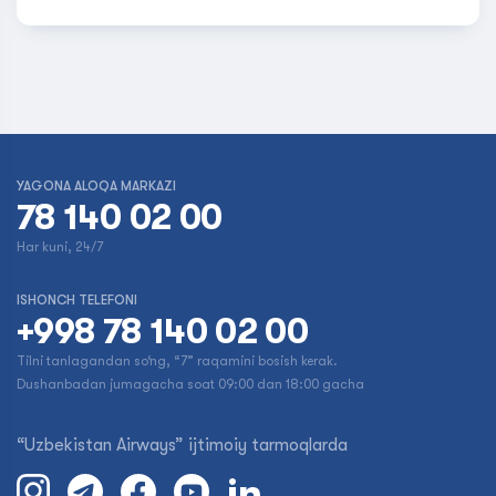
YAGONA ALOQA MARKAZI
78 140 02 00
Har kuni, 24/7
ISHONCH TELEFONI
+998 78 140 02 00
Tilni tanlagandan so‘ng, “7” raqamini bosish kerak.
Dushanbadan jumagacha soat 09:00 dan 18:00 gacha
“Uzbekistan Airways” ijtimoiy tarmoqlarda