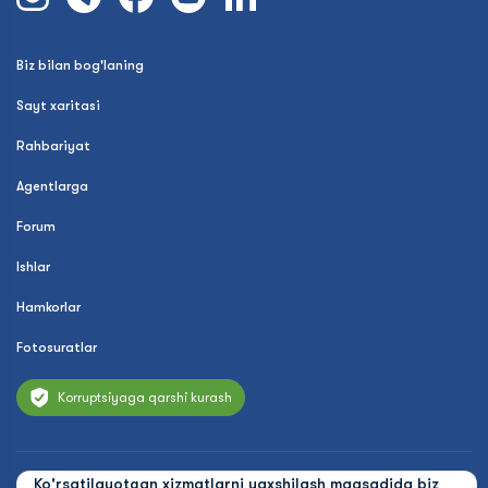
Biz bilan bog'laning
Sayt xaritasi
Rahbariyat
Agentlarga
Forum
Ishlar
Hamkorlar
Fotosuratlar
Korruptsiyaga qarshi kurash
Ko'rsatilayotgan xizmatlarni yaxshilash maqsadida biz
© 2026 Uzbekistan Airways