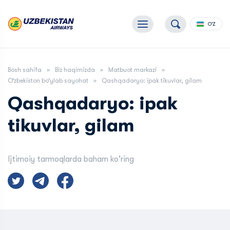
O'Z
Bosh sahifa
Biz haqimizda
Matbuot markazi
O‘zbekiston bo‘ylab sayohat
Qashqadaryo: ipak tikuvlar, gilam
Qashqadaryo: ipak
tikuvlar, gilam
Ijtimoiy tarmoqlarda baham ko'ring