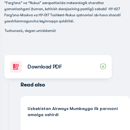
“Farg‘ona” va “Nukus” aeroportlarida meteorologik sharoitlar
yomonlashgani (tuman, ko‘rinish darajasining pastligi) sababli HY-627
Farg‘ona-Moskva va HY-017 Toshkent-Nukus qatnovlari ob-havo sharoiti
yaxshilanmaguncha keyinroqqa qoldirildi.
Tushunasiz, degan umiddamiz!
Download PDF
Read also
Uzbekistan Airways Mumbayga ilk parvozni
amalga oshirdi