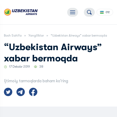
O'Z
Bosh Sahifa
Yangiliklar
“Uzbekistan Airways” xabar bermoqda
“Uzbekistan Airways”
xabar bermoqda
17 Dekabr 2019
38
Ijtimoiy tarmoqlarda baham ko'ring