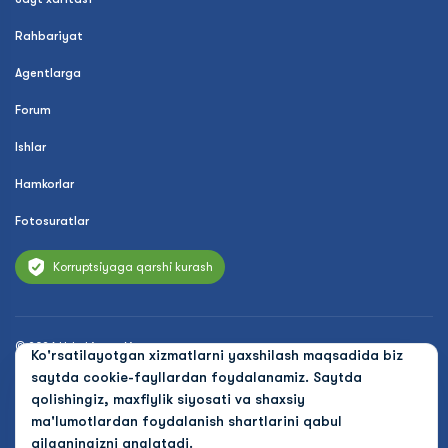
Rahbariyat
Agentlarga
Forum
Ishlar
Hamkorlar
Fotosuratlar
Korruptsiyaga qarshi kurash
© 2026 Uzbekistan Airways
Ko'rsatilayotgan xizmatlarni yaxshilash maqsadida biz
Maxfiylik siyosati
saytda cookie-fayllardan foydalanamiz. Saytda
qolishingiz, maxfiylik siyosati va shaxsiy
Ommaviy oferta
ma'lumotlardan foydalanish shartlarini qabul
qilganingizni anglatadi.