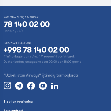
YAGONA ALOQA MARKAZI
78 140 02 00
Har kuni, 24/7
ISHONCH TELEFONI
+998 78 140 02 00
Tilni tanlagandan so‘ng, “7” raqamini bosish kerak.
Dushanbadan jumagacha soat 09:00 dan 18:00 gacha
“Uzbekistan Airways” ijtimoiy tarmoqlarda
Biz bilan bog'laning
Sayt xaritasi