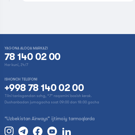
YAGONA ALOQA MARKAZI
78 140 02 00
Har kuni, 24/7
ISHONCH TELEFONI
+998 78 140 02 00
Tilni tanlagandan so‘ng, “7” raqamini bosish kerak.
Dushanbadan jumagacha soat 09:00 dan 18:00 gacha
“Uzbekistan Airways” ijtimoiy tarmoqlarda