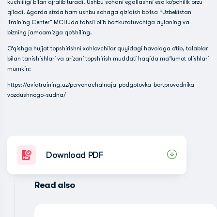
kuchliligi bilan ajralib turadi. Ushbu sohani egallashni esa ko‘pchilik orzu
qiladi. Agarda sizda ham ushbu sohaga qiziqish bo‘lsa “Uzbekistan
Training Center” MCHJda tahsil olib bortkuzatuvchiga aylaning va
bizning jamoamizga qo‘shiling.
O‘qishga hujjat topshirishni xohlovchilar quyidagi havolaga o‘tib, talablar
bilan tanishishlari va arizani topshirish muddati haqida ma’lumot olishlari
mumkin:
https://aviatraining.uz/pervonachalnaja-podgotovka-bortprovodnika-
vozdushnogo-sudna/
Download PDF
Read also