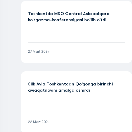
Toshkentda MRO Central Asia xalqaro
koʻrgazma-konferensiyasi bo‘lib o‘tdi
27 Mart 2024
Silk Avia Toshkentdan Qo‘qonga birinchi
aviaqatnovini amalga oshirdi
22 Mart 2024