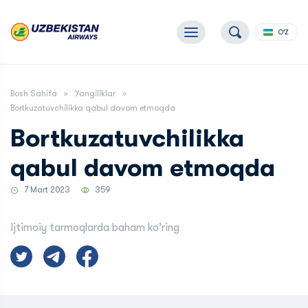
O'Z
Bosh Sahifa
Yangiliklar
Bortkuzatuvchilikka qabul davom etmoqda
Bortkuzatuvchilikka
qabul davom etmoqda
7 Mart 2023
359
Ijtimoiy tarmoqlarda baham ko'ring