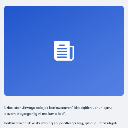
Uzbekistan Airways bo‘lajak bortkuzatuvchilikka o‘qitish uchun qavul
davom etayotganligini ma’lum qiladi.
Bortkuzatuvchilik kasbi o‘zining sayohatlarga boy, qiziqligi, mas’uliyati