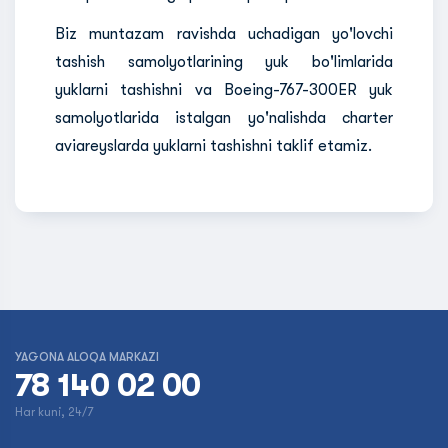
Biz muntazam ravishda uchadigan yo'lovchi
tashish samolyotlarining yuk bo'limlarida
yuklarni tashishni va Boeing-767-300ER yuk
samolyotlarida istalgan yo'nalishda charter
aviareyslarda yuklarni tashishni taklif etamiz.
YAGONA ALOQA MARKAZI
78 140 02 00
Har kuni, 24/7