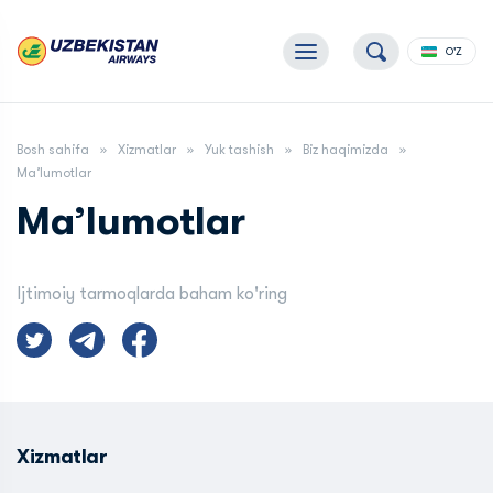
O'Z
Bosh sahifa
Xizmatlar
Yuk tashish
Biz haqimizda
Ma’lumotlar
Ma’lumotlar
Ijtimoiy tarmoqlarda baham ko'ring
Xizmatlar