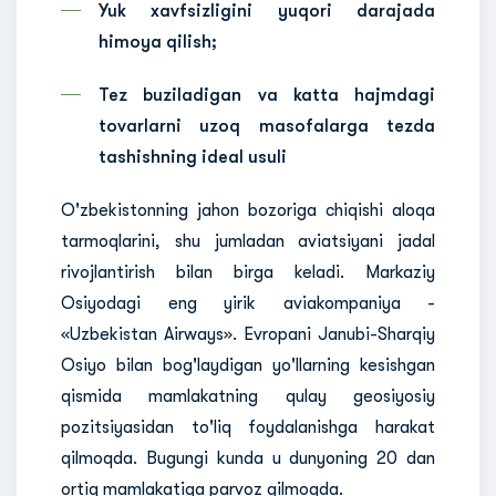
Yuk xavfsizligini yuqori darajada
himoya qilish;
Tez buziladigan va katta hajmdagi
tovarlarni uzoq masofalarga tezda
tashishning ideal usuli
O'zbekistonning jahon bozoriga chiqishi aloqa
tarmoqlarini, shu jumladan aviatsiyani jadal
rivojlantirish bilan birga keladi. Markaziy
Osiyodagi eng yirik aviakompaniya -
«Uzbekistan Airways». Evropani Janubi-Sharqiy
Osiyo bilan bog'laydigan yo'llarning kesishgan
qismida mamlakatning qulay geosiyosiy
pozitsiyasidan to'liq foydalanishga harakat
qilmoqda. Bugungi kunda u dunyoning 20 dan
ortiq mamlakatiga parvoz qilmoqda.