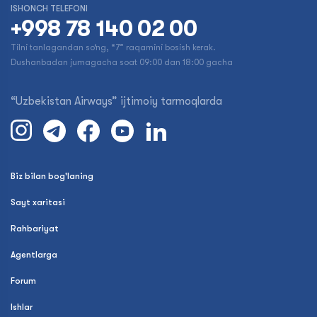
ISHONCH TELEFONI
+998 78 140 02 00
Tilni tanlagandan so‘ng, “7” raqamini bosish kerak.
Dushanbadan jumagacha soat 09:00 dan 18:00 gacha
“Uzbekistan Airways” ijtimoiy tarmoqlarda
Biz bilan bog'laning
Sayt xaritasi
Rahbariyat
Agentlarga
Forum
Ishlar