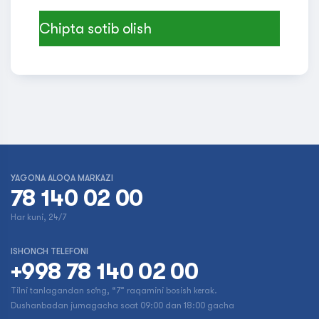
Chipta sotib olish
YAGONA ALOQA MARKAZI
78 140 02 00
Har kuni, 24/7
ISHONCH TELEFONI
+998 78 140 02 00
Tilni tanlagandan so‘ng, “7” raqamini bosish kerak.
Dushanbadan jumagacha soat 09:00 dan 18:00 gacha