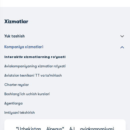
Xizmatlar
Yuk tashish
Kompaniya xizmatlari
Interaktiv xizmatlarning ro'yxati
Aviakompaniyaning xizmatlar ro‘yxati
Aviatsion texnikani TT va ta’mirlash
Charter reyslar
Boshlang'ich uchish kurslari
Agentlarga
Imtiyozni tekshirish
"Uzbekistan Airways" AJ aviakompaniyasi