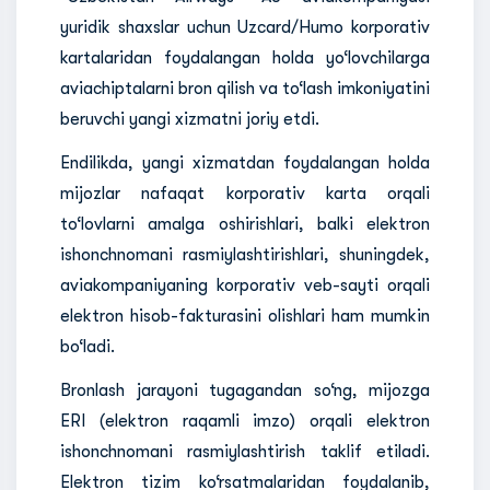
yuridik shaxslar uchun Uzcard/Humo korporativ
kartalaridan foydalangan holda yo‘lovchilarga
aviachiptalarni bron qilish va to‘lash imkoniyatini
beruvchi yangi xizmatni joriy etdi.
Endilikda, yangi xizmatdan foydalangan holda
mijozlar nafaqat korporativ karta orqali
to‘lovlarni amalga oshirishlari, balki elektron
ishonchnomani rasmiylashtirishlari, shuningdek,
aviakompaniyaning korporativ veb-sayti orqali
elektron hisob-fakturasini olishlari ham mumkin
bo‘ladi.
Bronlash jarayoni tugagandan so‘ng, mijozga
ERI (elektron raqamli imzo) orqali elektron
ishonchnomani rasmiylashtirish taklif etiladi.
Elektron tizim ko‘rsatmalaridan foydalanib,