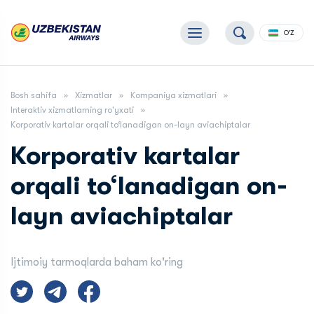
O'Z
Bosh sahifa
Xizmatlar
Kompaniya xizmatlari
Interaktiv xizmatlarning ro'yxati
Korporativ kartalar orqali to‘lanadigan on-layn aviachiptalar
Korporativ kartalar
orqali to‘lanadigan on-
layn aviachiptalar
Ijtimoiy tarmoqlarda baham ko'ring