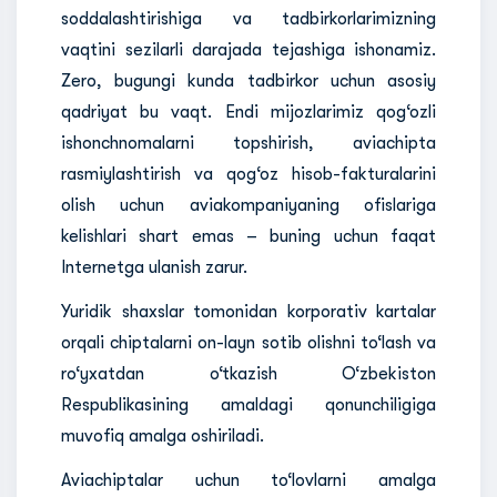
soddalashtirishiga va tadbirkorlarimizning
vaqtini sezilarli darajada tejashiga ishonamiz.
Zero, bugungi kunda tadbirkor uchun asosiy
qadriyat bu vaqt. Endi mijozlarimiz qog‘ozli
ishonchnomalarni topshirish, aviachipta
rasmiylashtirish va qog‘oz hisob-fakturalarini
olish uchun aviakompaniyaning ofislariga
kelishlari shart emas – buning uchun faqat
Internetga ulanish zarur.
Yuridik shaxslar tomonidan korporativ kartalar
orqali chiptalarni on-layn sotib olishni to‘lash va
ro‘yxatdan o‘tkazish O‘zbekiston
Respublikasining amaldagi qonunchiligiga
muvofiq amalga oshiriladi.
Aviachiptalar uchun to‘lovlarni amalga