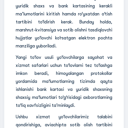
yuridik shaxs va bank kartasining kerakli
ma’lumotlarini kiritish hamda ro‘yxatdan o‘tish
tartibini to‘ldirish kerak. Bunday holda,
marshrut-kvitansiya va sotib olishni tasdiqlovchi
hujjatlar yo‘lovchi ko‘rsatgan elektron pochta
manziliga yuboriladi.
Yangi to‘lov usuli yo‘lovchilarga sayohat va
xizmat safarlari uchun to‘lovlarni tez to‘lashga
imkon beradi, himoyalangan protokollar
yordamida ma‘lumotlarning tizimda qayta
ishlanishi bank kartasi va yuridik shaxsning
shaxsiy ma‘lumotlari to‘g‘risidagi axborotlarning
to‘liq xavfsizligini ta’minlaydi.
Ushbu xizmat yo‘lovchilarimiz talabini
qondirishiga, aviachipta sotib olish tartibini